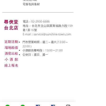
宅食包與食材
尋俠堂
電話：02-2930-6686
地址：台北市文山區羅斯福路六段159
台北店
巷1弄16號
E-mail：
service@sunshine-town.com
近期活動
門市營業時間：週二～週六 (13:00～
22:00 )
場地租借
小酒館供餐時段：13:00～21:00
​酒窖出租
公休日：週日、週一
小酒
館
線上報名