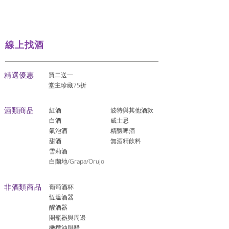
線上找酒
​精選優惠
買二送一
堂主珍藏75折
酒類商品
紅酒
波特與其他酒款
白酒
威士忌
氣泡酒
精釀啤酒
​甜酒
​無酒精飲料
雪莉酒
白蘭地/Grapa/Orujo
非酒類商品
葡萄酒杯
恆溫酒器
醒酒器
開瓶器與周邊
橄欖油與醋