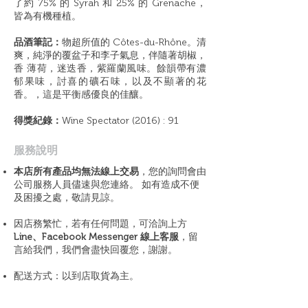
了約 75% 的 Syrah 和 25% 的 Grenache，
皆為有機種植。
品酒筆記：
物超所值的 Côtes-du-Rhône。清
爽，純淨的覆盆子和李子氣息，伴隨著胡椒，
香 薄荷，迷迭香，紫羅蘭風味。餘韻帶有濃
郁果味，討喜的礦石味，以及不顯著的花
香。，這是平衡感優良的佳釀。
得獎紀錄：
Wine Spectator (2016) : 91
​服務說明
本店所有產品均無法線上交易
，您的詢問會由
公司服務人員儘速與您連絡。 如有造成不便
及困擾之處，敬請見諒。
因店務繁忙，若有任何問題，可洽詢上方
Line、Facebook Messenger 線上客服
，留
言給我們，我們會盡快回覆您，謝謝。
配送方式：以到店取貨為主。