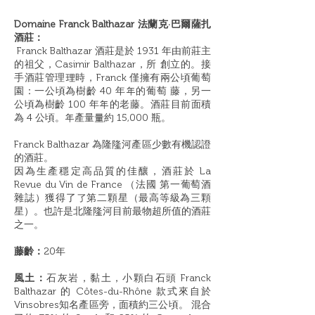
Domaine
Franck Balthazar
法蘭克·巴爾薩扎
酒莊：
F
r
anc
k
B
a
l
t
h
a
z
a
r
酒莊是於
1931
年由
前莊主
的祖父，
C
a
s
i
m
i
r
B
a
l
t
h
a
z
a
r
，所
創立的。接
手酒莊管理理時，
F
r
a
n
c
k
僅擁有兩公頃
葡萄
園：一公頃為樹
齡
4
0
年年的葡
萄
藤，另一
公頃為樹齡
100
年年的老藤。
酒莊
目前面積
為
4
公頃
。
年產量量約
15,000
瓶。
F
r
anc
k
B
a
l
t
h
a
z
a
r
為隆隆河產區少數
有機認證
的酒莊。
因為生產穩定高品質的佳釀，酒莊
於
La
R
evue du
V
in de
F
r
ance
（法國
第一葡萄酒
雜誌）獲得了了第二顆星（最
高等級為三顆
星）。也許是北隆隆河目前
最物超所值的酒莊
之一。
藤齡：
20年
風土：
石灰岩，黏土，小顆白石頭 Franck
Balthazar 的 Côtes-du-Rhône 款式來自於
Vinsobres知名產區旁，面積約三公頃。 混合