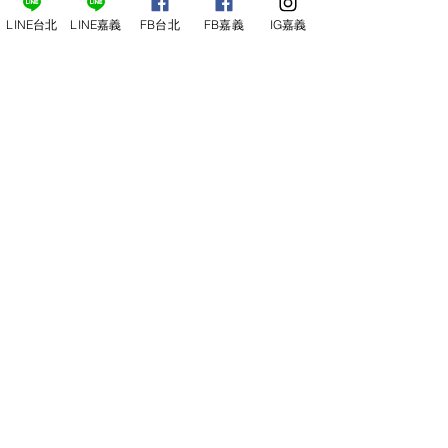
LINE台北
LINE嘉義
FB台北
FB嘉義
IG嘉義
尋俠堂
電話：05-2273-705
地址：
嘉義市光彩街248巷9號
嘉義店
E-mail：
service@sunshine-town.com
近期活動
門市營業時間：週三～週日 (13:00～
22:00 )
場地租借
小酒館供餐時段：13:00～21:00
小酒
館
公休日：週ㄧ、周二
線上報名