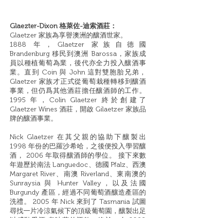
Glaezter-Dixon 格萊佐-迪索酒莊：
Glaetzer 家族為享譽澳洲的釀酒世家。
1888 年，Glaetzer 家族自德國
Brandenburg 移民到澳洲 Barossa，家族成
員以種植葡萄為業，後代亦全力投入釀酒事
業。直到 Coin 與 John 這對雙胞胎兄弟，
Glaetzer 家族才正式從葡萄栽種轉移到釀酒
事業，但仍爲其他酒莊擔任釀酒師的工作。
1995 年，Colin Glaetzer 終於創建了
Glaetzer Wines 酒莊，開啟 Gilaetzer 家族品
牌的釀酒事業。
Nick Glaetzer 在其⽗親的協助下釀製出
1998 年份的巴羅沙希哈，之後便投入學習釀
酒， 2006 年取得釀酒師的學位。 接下來數
年遊歷於南法 Languedoc、德國 Pfalz、⻄澳
Margaret River、南澳 Riverland、東南澳的
Sunraysia 與 Hunter Valley，以及法國
Burgundy 產區，經過不同葡萄酒釀造產區的
洗禮。 2005 年 Nick 來到了 Tasmania 試圖
尋找⼀片冷涼氣候下的頂級葡萄園，釀製出⾜