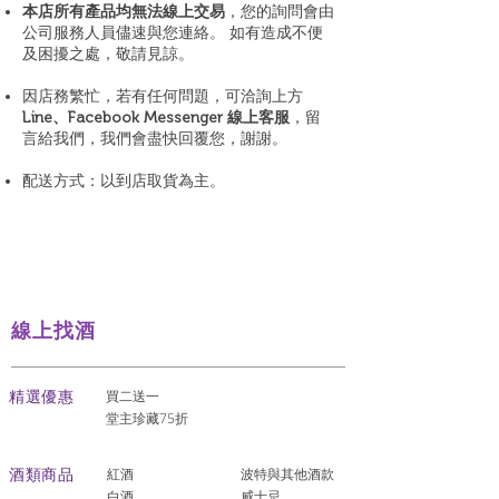
本店所有產品均無法線上交易
，您的詢問會由
公司服務人員儘速與您連絡。 如有造成不便
及困擾之處，敬請見諒。
因店務繁忙，若有任何問題，可洽詢上方
Line、Facebook Messenger 線上客服
，留
言給我們，我們會盡快回覆您，謝謝。
配送方式：以到店取貨為主。
線上找酒
​精選優惠
買二送一
堂主珍藏75折
酒類商品
紅酒
波特與其他酒款
白酒
威士忌