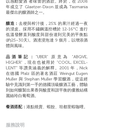
以感動愛酒 者味蕾的酒款。終於，在 2008
年成立了 Glaetzer-Dixon 並成為 Tasmania
最傑出的釀酒師之一。
釀造：
去梗與榨汁後，25% 的果汁經過一夜
的浸皮。採用不鏽鋼溫控槽於 12-16°C 進行
低溫發酵直到酸度與甜份達到完美的平衡點
(約25~30天)。酒渣浸泡達 9 個月，以增添酒
體與風味。
品酒筆記：
"UBER” 原意為 ”ABQVE,
HIGHER”，現在也被用於 "COOL, EXCEL-
LENT" 等讚美涵義的解釋。2001 年，Nick
在德國 Pfalz 區的著名酒莊 Weingut Eugen
Muller 與 Stephan Muller 學習釀酒，從這經
驗中見識到第一手的德國頂級釀酒工藝，體驗
到如何釀製出果香與酸度和諧平衡的優雅結構
麗絲玲白葡萄酒。
餐酒搭配：
港點燒賣、蝦餃、坦都里蝦咖哩。
​服務說明