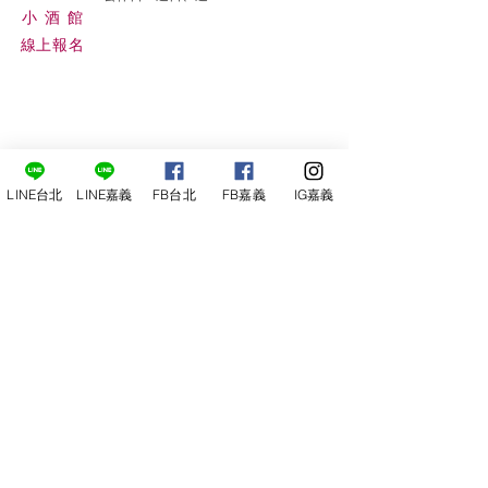
小酒
館
線上報名
LINE台北
LINE嘉義
FB台北
FB嘉義
IG嘉義
尋俠堂
電話：05-2273-705
地址：
嘉義市光彩街248巷9號
嘉義店
E-mail：
service@sunshine-town.com
近期活動
門市營業時間：週三～週日 (13:00～
22:00 )
場地租借
小酒館供餐時段：13:00～21:00
小酒
館
公休日：週ㄧ、周二