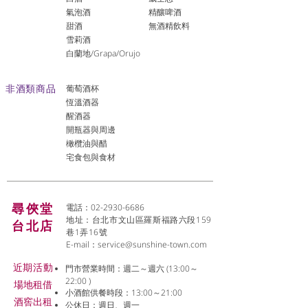
氣泡酒
精釀啤酒
​甜酒
​無酒精飲料
雪莉酒
白蘭地/Grapa/Orujo
非酒類商品
葡萄酒杯
恆溫酒器
醒酒器
開瓶器與周邊
橄欖油與醋
宅食包與食材
尋俠堂
電話：02-2930-6686
地址：台北市文山區羅斯福路六段159
台北店
巷1弄16號
E-mail：
service@sunshine-town.com
近期活動
門市營業時間：週二～週六 (13:00～
22:00 )
場地租借
小酒館供餐時段：13:00～21:00
​酒窖出租
公休日：週日、週一