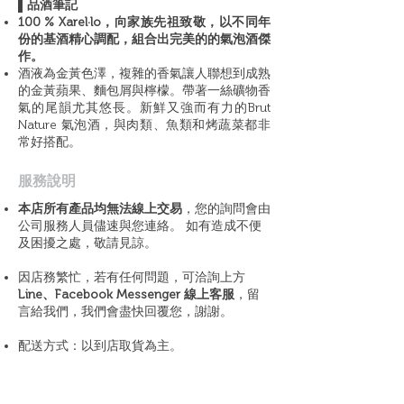
▌品酒筆記
100 % Xarel·lo，向家族先祖致敬，以不同年
份的基酒精心調配，組合出完美的的氣泡酒傑
作。
酒液為金黃色澤，複雜的香氣讓人聯想到成熟
的金黃蘋果、麵包屑與檸檬。帶著一絲礦物香
氣的尾韻尤其悠長。新鮮又強而有力的Brut
Nature 氣泡酒，與肉類、魚類和烤蔬菜都非
常好搭配。
​服務說明
本店所有產品均無法線上交易
，您的詢問會由
公司服務人員儘速與您連絡。 如有造成不便
及困擾之處，敬請見諒。
因店務繁忙，若有任何問題，可洽詢上方
Line、Facebook Messenger 線上客服
，留
言給我們，我們會盡快回覆您，謝謝。
配送方式：以到店取貨為主。