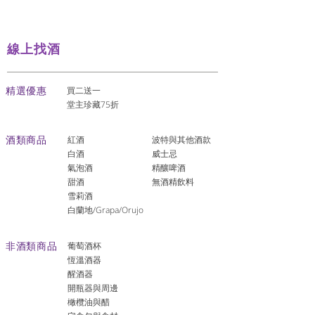
線上找酒
​精選優惠
買二送一
堂主珍藏75折
酒類商品
紅酒
波特與其他酒款
白酒
威士忌
氣泡酒
精釀啤酒
​甜酒
​無酒精飲料
雪莉酒
白蘭地/Grapa/Orujo
非酒類商品
葡萄酒杯
恆溫酒器
醒酒器
開瓶器與周邊
橄欖油與醋