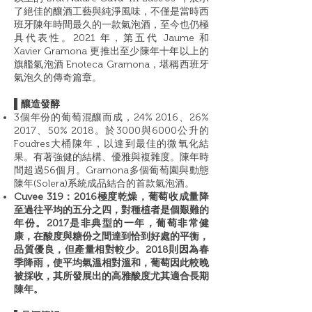
了絕佳的釀酒工藝與純淨風味，不僅是當時西
班牙陳年時間最久的一款氣泡酒，至今也仍極
具代表性。2021 年，第五代 Jaume 和
Xavier Gramona 更推出至少陳年十年以上的
旗艦氣泡酒 Enoteca Gramona，堪稱西班牙
氣泡久的傳奇篇章。
▌釀造發酵
3個年份的葡萄混釀而成，24% 2016、26%
2017、50% 2018。於3000與6000公升的
Foudres大桶陳年，以達到最佳的微氧化結
果。有著強健的結構、優雅與複雜度。陳年時
間超過56個月。Gramona多個葡萄園與動態
陳年(Solera)系統成品結合的首款氣泡酒。
Cuvee 319：2016極度乾燥，葡萄收成量降
至過往平均的五分之四，對種植者是個艱難的
年份。2017是非典型的一年，葡萄非常健
康，在酸度與糖份之間達到恰到好處的平衡，
品質優良，但產量相對較少。2018則因為春
季降雨，使平均氣溫相對溫和，葡萄因此較晚
被採收，其所發展出的高雅酸度尤其適合長期
陳年。