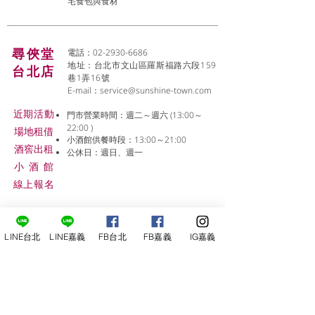
宅食包與食材
尋俠堂
電話：02-2930-6686
地址：台北市文山區羅斯福路六段159
台北店
巷1弄16號
E-mail：
service@sunshine-town.com
近期活動
門市營業時間：週二～週六 (13:00～
22:00 )
場地租借
小酒館供餐時段：13:00～21:00
​酒窖出租
公休日：週日、週一
小酒
館
線上報名
LINE台北
LINE嘉義
FB台北
FB嘉義
IG嘉義