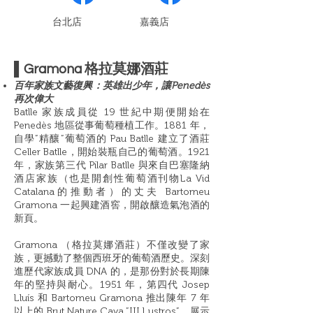
​台北店
嘉義店
▌
Gramona 格拉莫娜酒莊
百年家族文藝復興：英雄出少年，讓Penedès
再次偉大
Batlle 家族成員從 19 世紀中期便開始在
Penedès 地區從事葡萄種植工作。1881 年，
自學”精釀”葡萄酒的 Pau Batlle 建立了酒莊
Celler Batlle，開始裝瓶自己的葡萄酒。1921
年，家族第三代 Pilar Batlle 與來自巴塞隆納
酒店家族（也是開創性葡萄酒刊物La Vid
Catalana的推動者）的丈夫 Bartomeu
Gramona 一起興建酒窖，開啟釀造氣泡酒的
新頁。
Gramona （格拉莫娜酒莊）不僅改變了家
族，更撼動了整個西班牙的葡萄酒歷史。深刻
進歷代家族成員 DNA 的，是那份對於長期陳
年的堅持與耐心。1951 年，第四代 Josep
Lluís 和 Bartomeu Gramona 推出陳年 7 年
以上的 Brut Nature Cava ”III Lustros”，展示