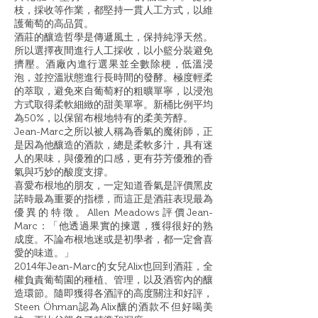
枝，採收等作業，都堅持一貫人工方式，以維
護葡萄的高品質。
酒莊的釀造哲學是傳遞風土，保持純淨天然。
所以選擇夜間進行人工採收，以小籃分裝避免
擠壓。酒廠內進行選果並全數除梗，低溫浸
泡，並控溫狀態進行長時間的發酵。極度輕柔
的萃取，避免來自葡萄籽的粗曠單寧，以浸泡
方式取得柔軟細緻的甜美單寧。新桶比例平均
為50%，以保留布根地特有的柔美芳醇。
Jean-Marc之所以被人稱為香氣的魔術師，正
是因為他釀造的酒款，總是柔軟多汁，具有迷
人的果味，與優雅的口感，更有芬芳優雅的香
氣與巧妙的酸度支撐。
喜愛布根地的朋友，一定知道香氣是評價黑皮
諾時最為重要的指標，而這正是酒莊表現最為
優異的特徵。Allen Meadows評價Jean-
Marc：「他透過果實的揀選，獲得很好的熟
成度。不論布根地迷或是初學者，都一定會喜
愛的味道。」
2014年Jean-Marc的女兒Alix也回到酒莊，全
權負責葡萄園的種植、管理，以及酒窖內的釀
造環節。隨即獲得各酒評的高度關注和好評，
Steen Öhman認為Alix釀的酒款不但好喝美