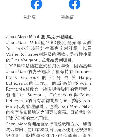
​台北店
嘉義店
Jean-Marc Millot 強-馬克·米勒酒莊:
Jean-Marc Millot從1980後期開始學習釀
造，1992年時開始生產夜丘村莊級，以及
Vosne Romanée村莊級的酒款，另有極少量
的Clos Vougeot，並開始受到矚目。
1997年時是酒莊正式起飛的年份，因為當年
Jean-Marc的妻子繼承了祖母持有Domaine
Louis Gouroux的部分位於Flagey
Echezeaux的土地。他成為許多Vosne
Romanée村優秀一級園與特級園的管理者，
包含Les Suchots、Echezeaux與Grand
Echezeaux的所有者都聞風而來，委託Jean-
Marc代為管理釀造，也讓Jean-Marc Millot
的名字在布根地迷之間更加響亮。目前共計管
理約7公頃的土地面積。
Jean-Marc從開始就堅持傳統栽種方式，馴養
馬匹犁田，使用有機栽培，絕不使用化學藥劑
與化肥，堅持25~32hl/ha的低產率。從剪