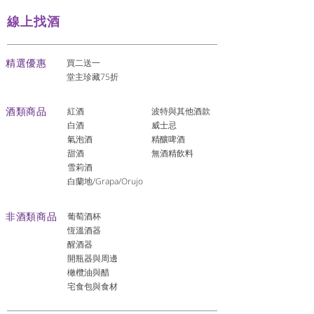
線上找酒
​精選優惠
買二送一
堂主珍藏75折
酒類商品
紅酒
波特與其他酒款
白酒
威士忌
氣泡酒
精釀啤酒
​甜酒
​無酒精飲料
雪莉酒
白蘭地/Grapa/Orujo
非酒類商品
葡萄酒杯
恆溫酒器
醒酒器
開瓶器與周邊
橄欖油與醋
宅食包與食材