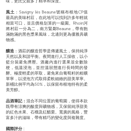
味，更比父親多了精準和深度。
風土
：Savigny lès Beaune號稱布根地CP值
最高的美味村莊，在此地可以找到許多年輕就
相當可口，並且價格划算的一級園。Rhoin河
將村莊一分為二，南方緊鄰Beaune，帶有飽
滿飽滿的黑色漿果風味，北邊則更為優雅具礦
物感。
釀造
：酒莊的釀造哲學是傳遞風土，保持純淨
天然以及和諧平衡。夜間進行人工採收，以小
籃分裝避免擠壓。酒廠內進行選果並全數除
梗，低溫浸泡，並控溫狀態進行長時間的發
酵。極度輕柔的萃取，避免來自葡萄籽的粗曠
單寧，以浸泡方式取得柔軟細緻的甜美單寧。
新桶比例平均為50%，以保留布根地特有的柔
美芳醇。
品酒筆記：
混合不同位置的葡萄園，使得本款
既帶有涼爽的酸度與礦物感，又保留純淨甜美
的紅色水果、石榴及紅醋栗。寬廣的風格，豐
富多汁的滋味，帶有精巧的變化度與複雜度。
國際評分 :