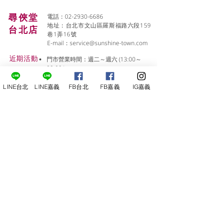
尋俠堂
電話：02-2930-6686
地址：台北市文山區羅斯福路六段159
台北店
巷1弄16號
E-mail：
service@sunshine-town.com
近期活動
門市營業時間：週二～週六 (13:00～
22:00 )
場地租借
小酒館供餐時段：13:00～21:00
​酒窖出租
公休日：週日、週一
LINE台北
LINE嘉義
FB台北
FB嘉義
IG嘉義
小酒
館
線上報名