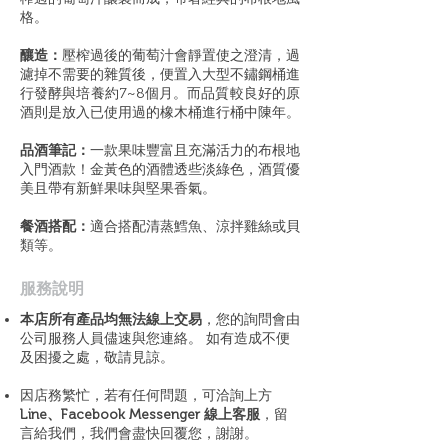
格。
釀造：
壓榨過後的葡萄汁會靜置使之澄清，過
濾掉不需要的雜質後，便置入大型不鏽鋼桶進
行發酵與培養約7~8個月。而品質較良好的原
酒則是放入已使用過的橡木桶進行桶中陳年。
品酒筆記：
一款果味豐富且充滿活力的布根地
入門酒款！金黃色的酒體透些淡綠色，酒質優
美且帶有新鮮果味與堅果香氣。
餐酒搭配：
適合搭配清蒸鱈魚、涼拌雞絲或貝
類等。
​服務說明
本店所有產品均無法線上交易
，您的詢問會由
公司服務人員儘速與您連絡。 如有造成不便
及困擾之處，敬請見諒。
因店務繁忙，若有任何問題，可洽詢上方
Line、Facebook Messenger 線上客服
，留
言給我們，我們會盡快回覆您，謝謝。