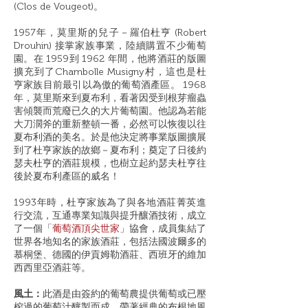
(Clos de Vougeot)。
1957年，莫里斯的兒子－羅伯杜亨 (Robert
Drouhin) 接掌家族事業，陸續購置不少葡萄
園。在 1959到 1962 年間，他將酒莊的版圖
擴充到了Chambolle Musigny村，這也是杜
亨家族目前最引以為傲的葡萄酒產區。 1968
年，莫里斯來到夏布利，看著因受到根芽瘤蟲
害傾襲而荒廢已久的大片葡萄園。他認為若能
大刀濶斧的重新整頓一番，必然可以恢復以往
夏布利酒的美名。於是他決定將事業版圖擴展
到了杜亨家族的故鄉－夏布利；奠定了日後約
瑟夫杜亨的酒莊規模，也樹立起約瑟夫杜亨往
後於夏布利產區的威名！
1993年時，杜亨家族為了與各地酒莊菁英進
行交流，互通專業知識與提升釀酒技術，成立
了一個「
葡萄酒頂尖世家
」協會，成員集結了
世界各地知名的家族酒莊，包括法國波爾多的
慕桐堡、德國的伊貢姆勒酒莊、西班牙的維加
西西里亞酒莊等。
風土：
此酒是由簽約的葡萄農提供葡萄或已壓
榨過的葡萄汁釀製而成，帶著經典的布根地風