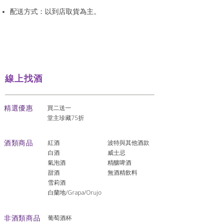
配送方式：以到店取貨為主。
線上找酒
​精選優惠
買二送一
堂主珍藏75折
酒類商品
紅酒
波特與其他酒款
白酒
威士忌
氣泡酒
精釀啤酒
​甜酒
​無酒精飲料
雪莉酒
白蘭地/Grapa/Orujo
非酒類商品
葡萄酒杯