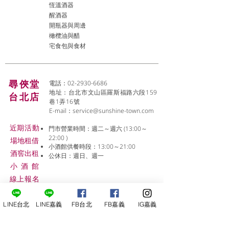
恆溫酒器
醒酒器
開瓶器與周邊
橄欖油與醋
宅食包與食材
尋俠堂
電話：02-2930-6686
地址：台北市文山區羅斯福路六段159
台北店
巷1弄16號
E-mail：
service@sunshine-town.com
近期活動
門市營業時間：週二～週六 (13:00～
22:00 )
場地租借
小酒館供餐時段：13:00～21:00
​酒窖出租
公休日：週日、週一
小酒
館
線上報名
LINE台北
LINE嘉義
FB台北
FB嘉義
IG嘉義