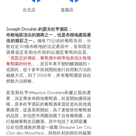
​台北店
嘉義店
Joseph Drouhin 約瑟夫杜亨酒莊：
布根地區頂尖的酒商之一，也是布根地產區最
佳的酒莊之一。
擁有73公頃的葡萄良田，分
散在近90個布根地的法定產區中，並和固定
酒農簽定長期合作契約以穩定葡萄的品質。
「
酒質忠於傳統，葡萄酒中精準地表現出每塊
葡萄園的特色
」，是百年來不變的釀酒鐵則！
也因此，從十多年前就開始進行自然動力法的
栽種方式，到了2006年，所有葡萄園皆採自
然動力法耕種。
莫里斯杜亨(Maurice Drouhin)承繼父親的產
業，決定專攻布根地葡萄酒，於是開始擴張規
模，原本杜亨酒莊的葡萄酒來源皆是向其他酒
農購買，從莫里斯開始，為了更能管控葡萄酒
的品質，於伯恩市周圍添購了自有葡萄園，自
行栽種葡萄並且釀酒。其中包括了名聞遐邇、
位在伯恩城南的慕虛一級園 (Beaune 1er Cru
Clos des Mouches)，與梧杦村的梧杦特級園