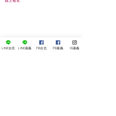
線上報名
LINE台北
LINE嘉義
FB台北
FB嘉義
IG嘉義
尋俠堂
電話：05-2273-705
地址：
嘉義市光彩街248巷9號
嘉義店
E-mail：
service@sunshine-town.com
近期活動
門市營業時間：週三～週日 (13:00～
22:00 )
場地租借
小酒館供餐時段：13:00～21:00
小酒
館
公休日：週ㄧ、周二
線上報名