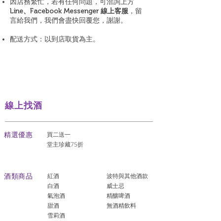
因店務繁忙，若有任何問題，可洽詢上方
Line、Facebook Messenger 線上客服
，留
言給我們，我們會盡快回覆您，謝謝。
配送方式：以到店取貨為主。
線上找酒
​精選優惠
買二送一
堂主珍藏75折
酒類商品
紅酒
波特與其他酒款
白酒
威士忌
氣泡酒
精釀啤酒
​甜酒
​無酒精飲料
雪莉酒