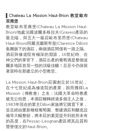
▌Chateau La Mission Haut-Brion 教堂歐布
里雍堡
教堂歐布里雍堡(Chateau La Mission Haut-
Brion)地處法國波爾多格拉夫(Graves)產區的
最北端，與五大一級莊歐布里昂堡(Chateau
Haut-Brion)同屬克蘭斯帝龍(Clarence Dillon)
集團旗下的酒莊，兩個酒莊間僅有一路之隔。
酒莊與修道院有極深的淵源，16世紀時、在
神父們的掌管下，酒莊出產的葡萄酒是整個波
爾多地區首屈一指的頂級佳釀！且至今仍保留
著當時在那建立的小型教堂。
La Mission Haut-Brion莊園創立於16世紀，
在十七世紀成為修道院的產業，因而獲得La
Mission（傳教會）之名；法國大革命時教產
被充公拍賣，本酒莊輾轉經過多個主人之後，
1983年現在的業主Dillon家族將它購置下來，
並且經由重新種植葡萄園、整建酒莊和釀造設
備等大幅整頓，將本莊的素質提升到前所未有
的高度，在Pessac-Léognan產區裡其品質和
聲譽僅次於Haut-Brion。