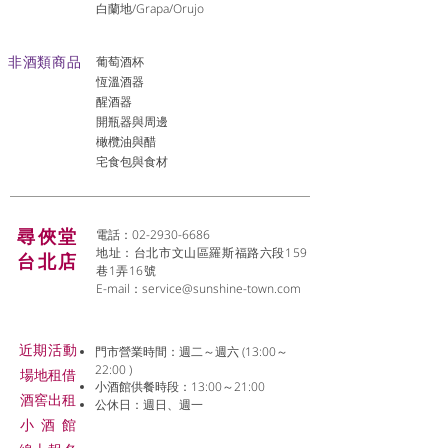
白蘭地/Grapa/Orujo
非酒類商品
葡萄酒杯
恆溫酒器
醒酒器
開瓶器與周邊
橄欖油與醋
宅食包與食材
尋俠堂
電話：02-2930-6686
地址：台北市文山區羅斯福路六段159
台北店
巷1弄16號
E-mail：
service@sunshine-town.com
近期活動
門市營業時間：週二～週六 (13:00～
22:00 )
場地租借
小酒館供餐時段：13:00～21:00
​酒窖出租
公休日：週日、週一
小酒
館