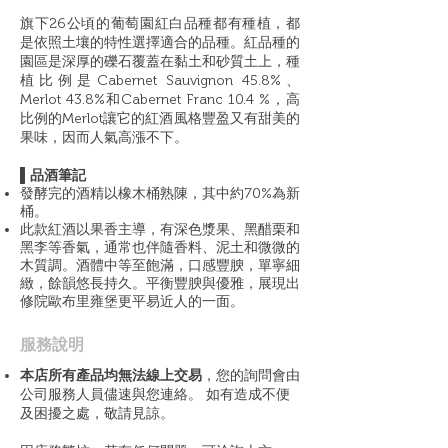
旗下26公頃的葡萄園紅白品種都有種植，都
是依照土壤的特性選擇適合的品種。紅品種的
園區是深厚的礫石覆蓋在黏土和砂質土上，種
植比例是Cabernet Sauvignon 45.8%、
Merlot 43.8%和Cabernet Franc 10.4 %，高
比例的Merlot讓它的紅酒風格豐盈又有甜美的
果味，因而人氣高漲不下。
▌品酒筆記
發酵完的酒精以橡木桶熟陳，其中約70%為新
桶。
此款紅酒以果香主導，有深色漿果、黑醋栗和
黑李等香氣，通常也伴隨香料、泥土和微微的
木質調。酒體中等至飽滿，口感豐腴，單寧細
緻，餘韻悠長持久。平衡豐腴與優雅，展現出
修院歐布里雍堡更平易近人的一面。
​服務說明
本店所有產品均無法線上交易
，您的詢問會由
公司服務人員儘速與您連絡。 如有造成不便
及困擾之處，敬請見諒。