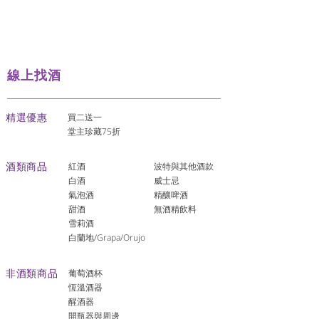
線上找酒
​精選優惠
買二送一
堂主珍藏75折
酒類商品
紅酒
波特與其他酒款
白酒
威士忌
氣泡酒
精釀啤酒
​甜酒
​無酒精飲料
雪莉酒
白蘭地/Grapa/Orujo
非酒類商品
葡萄酒杯
恆溫酒器
醒酒器
開瓶器與周邊