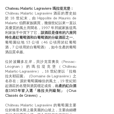
Chateau Malartic Lagraviere 瑪拉堤克堡：
Château Malartic Lagravière 酒莊的歷史始
於 18 世紀末，由 Hippolite de Maurès de
Malartic 伯爵家族購買，幾個世紀以來一直以
其優質的風土而聞名，1997 年邦妮家族從馬
利家族手中買下了它，
該酒莊是僅有的六座同
時生產紅葡萄酒和白葡萄酒的分級酒莊之一
。
葡萄園佔地 53 公頃（46 公頃用於紅葡萄
酒，7 公頃用於白葡萄酒），如今生產的葡萄
酒品質卓越。
位於波爾多左岸，貝沙克雷奧良（Pessac-
Léognan）的瑪拉堤克堡（Château
Malartic-Lagravière），18 世紀便以「拉格
拉夫耶莊園」（Domaine de Lagravière）之
名存在；源於葡萄園極佳的風土，19 世紀初
起酒莊的名聲與酒質穩定成長，
出產的紅白酒
在1953年皆入選「格拉夫列級制」（Crus
Classés de Graves）。
Château Malartic Lagravière 的葡萄園主要
位於格雷夫斯上最美麗的山坡上，主要由細礫