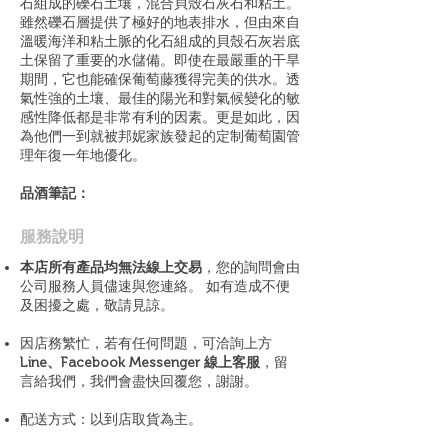
石組成的礫石土壤，混合貝殼石灰石和粘土。
雖然礫石層提供了極好的地表排水，但由來自
溫暖海洋和粘土脈的化石組成的貝殼石灰岩底
土保留了重要的水儲備。即使在最嚴重的干旱
期間，它也能確保葡萄藤獲得完美的供水。透
氣性強的土壤、最佳的陽光和對氣候變化的敏
感性降低都是非常有利的因素。更是如此，因
為他們一到就被邦妮家族發起的定制葡萄園管
理年復一年地優化。
品酒筆記：
​服務說明
本店所有產品均無法線上交易
，您的詢問會由
公司服務人員儘速與您連絡。 如有造成不便
及困擾之處，敬請見諒。
因店務繁忙，若有任何問題，可洽詢上方
Line、Facebook Messenger 線上客服
，留
言給我們，我們會盡快回覆您，謝謝。
配送方式：以到店取貨為主。