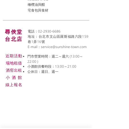
橄欖油與醋
宅食包與食材
尋俠堂
電話：02-2930-6686
地址：台北市文山區羅斯福路六段159
台北店
巷1弄16號
E-mail：
service@sunshine-town.com
近期活動
門市營業時間：週二～週六 (13:00～
22:00 )
場地租借
小酒館供餐時段：13:00～21:00
​酒窖出租
公休日：週日、週一
小酒
館
線上報名