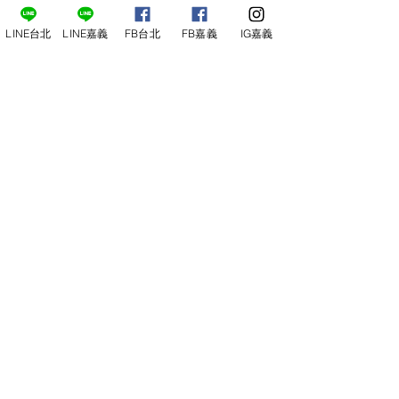
LINE台北
LINE嘉義
FB台北
FB嘉義
IG嘉義
尋俠堂
電話：05-2273-705
地址：
嘉義市光彩街248巷9號
嘉義店
E-mail：
service@sunshine-town.com
近期活動
門市營業時間：週三～週日 (13:00～
22:00 )
場地租借
小酒館供餐時段：13:00～21:00
小酒
館
公休日：週ㄧ、周二
線上報名