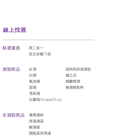
線上找酒
​精選優惠
買二送一
堂主珍藏75折
酒類商品
紅酒
波特與其他酒款
白酒
威士忌
氣泡酒
精釀啤酒
​甜酒
​無酒精飲料
雪莉酒
白蘭地/Grapa/Orujo
非酒類商品
葡萄酒杯
恆溫酒器
醒酒器
開瓶器與周邊