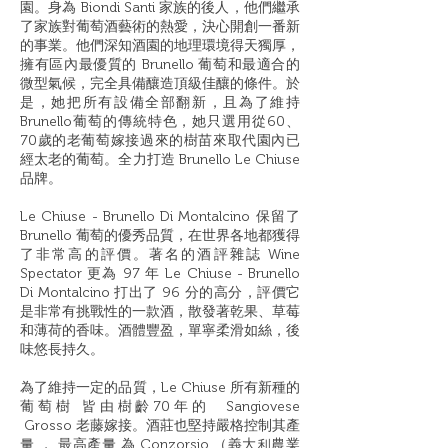
園。身為 Biondi Santi 家族的後人，他們繼承
了家族對葡萄酒藝術的熱愛，決心開創一番新
的事業。他們深知酒園的地理環境得天獨厚，
擁有區內最優質的 Brunello 葡萄和最適合的
微型氣候，完全具備釀造頂級佳釀的條件。於
是，她把所有設備全部翻新，且為了維持
Brunello葡萄的傳統特色，她只選用從60、
70歲的老葡萄嫁接過來的樹苗來取代園內已
經太老的葡萄。全力打造 Brunello Le Chiuse
品牌。
Le Chiuse - Brunello Di Montalcino 保留了
Brunello 葡萄的優秀品質，在世界各地都獲得
了非常高的評價。著名的酒評雜誌 Wine
Spectator 更為 97 年 Le Chiuse - Brunello
Di Montalcino 打出了 96 分的高分，評價它
是非常有挑戰性的一款酒，散發著乾果、草莓
和薄荷的香味。酒體豐盈，單寧柔滑如絲，後
味悠長持久。
為了維持一定的品質，
Le Chiuse
所有新種的
葡萄樹 皆由樹齡
70
年的
Sangi
o
v
ese
Grosso
老藤嫁接。酒莊也堅持嚴格控制其產
量 ， 最高產量 為
Con
z
o
r
sio
（義大利農業