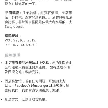
協會）所規定的一半。
品酒筆記：
生氣勃勃，紅寶石酒澤。有著黑
莓、野櫻桃、森林的清爽氣息。酒體與香氣清
爽討喜，非常適合搭配最佳義大利料理的一支
Sangiovese。
得獎紀錄：
WS：92 /100 (2019)
RP：90 /
100 (2020)
​服務說明
本店所有產品均無法線上交易
，您的詢問會由
公司服務人員儘速與您連絡。 如有造成不便
及困擾之處，敬請見諒。
因店務繁忙，若有任何問題，可洽詢上方
Line、Facebook Messenger 線上客服
，留
言給我們，我們會盡快回覆您，謝謝。
配送方式：以到店取貨為主。