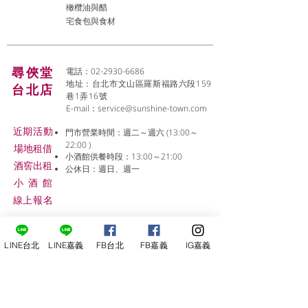
橄欖油與醋
宅食包與食材
尋俠堂
電話：02-2930-6686
地址：台北市文山區羅斯福路六段159
台北店
巷1弄16號
E-mail：
service@sunshine-town.com
近期活動
門市營業時間：週二～週六 (13:00～
22:00 )
場地租借
小酒館供餐時段：13:00～21:00
​酒窖出租
公休日：週日、週一
小酒
館
線上報名
LINE台北
LINE嘉義
FB台北
FB嘉義
IG嘉義