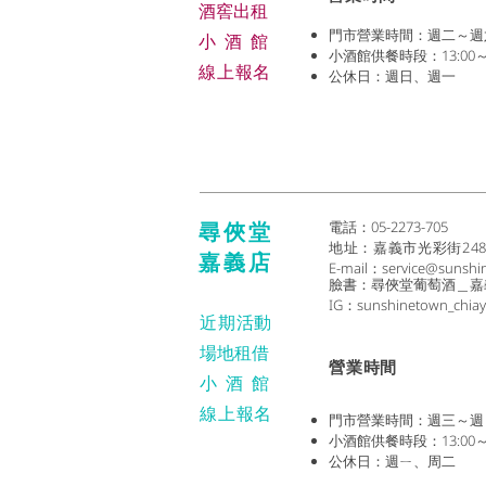
​酒窖出租
門市營業時間：週二～週六 (1
小酒
館
小酒館供餐時段：13:00～2
線上報名
公休日：週日、週一
尋俠堂
電話：05-2273-705
地址：
嘉義市光彩街24
嘉義店
E-mail：
service@sunshi
臉書：尋俠堂葡萄酒＿嘉
IG：sunshinetown_chiay
近期活動
場地租借
​營業時間
小酒
館
線上報名
門市營業時間：週三～週日 (1
小酒館供餐時段：13:00～2
公休日：週ㄧ、周二