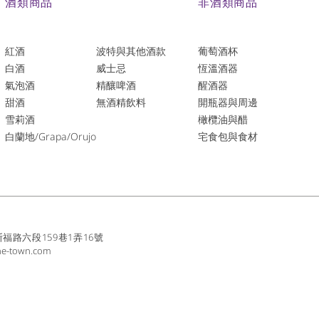
酒類商品
非酒類商品
紅酒
波特與其他酒款
葡萄酒杯
白酒
威士忌
恆溫酒器
氣泡酒
精釀啤酒
醒酒器
​甜酒
​無酒精飲料
開瓶器與周邊
雪莉酒
橄欖油與醋
白蘭地/Grapa/Orujo
宅食包與食材
路六段159巷1弄16號
ne-town.com