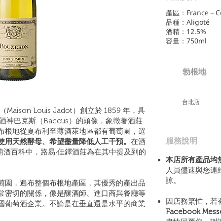
產區：France－Côt
品種：Aligoté
酒精：12.5%
容量：750ml
勃根地
​台北店
on Louis Jadot）創立於 1859 年，具
馬酒神巴克斯（Baccus）的頭像，象徵著酒莊
布根地從夏布利至薄酒萊地區都有葡萄園，選
​服務說明
使用天然酵母、希望盡量降低人工干預。
在酒
撰寫的葡萄酒百科中，路易‧佳鐸酒莊為在其中提及到的
本店所有產品均
人員儘速與您連
諒。
頃的葡萄園，遍布整個布根地產區，其優秀的產出品
常密切的關係，像是釀酒師、進口商與餐廳等
因店務繁忙，若
國葡萄酒企業。不論是在垂直還是水平的商業
Facebook Mes
。