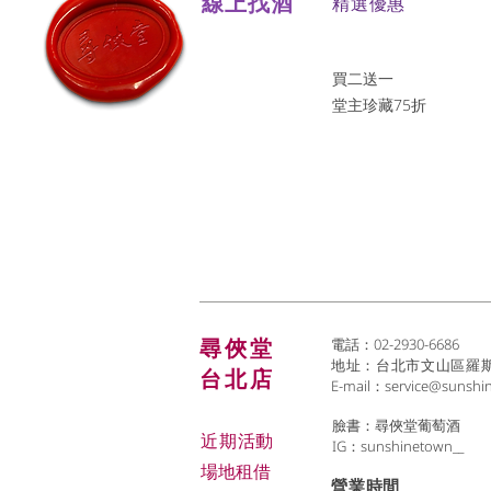
線上找酒
​精選優惠
買二送一
堂主珍藏75折
尋俠堂
電話：02-2930-6686
地址：台北市文山區羅斯福
台北店
E-mail：
service@sunshi
臉書：尋俠堂葡萄酒
近期活動
IG：sunshinetown__
場地租借
​營業時間