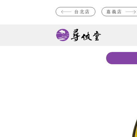
台北店
嘉義店