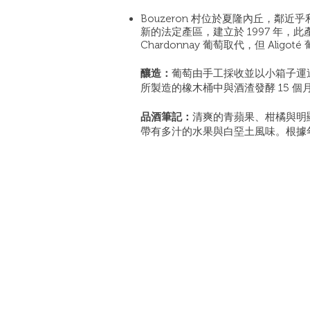
Bouzeron
村位於夏隆內丘，鄰近乎
新的法定產區，建立於 1997 年，此產
Chardonnay 葡萄取代，但 Alig
釀造：
葡萄由手工採收並以小箱子運
所製造的橡木桶中與酒渣發酵 15 
品酒筆記：
清爽的青蘋果、柑橘與明
帶有多汁的水果與白堊土風味。根據年