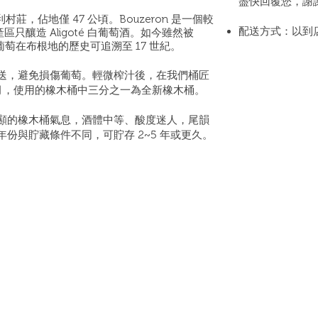
盡快回覆您，謝
利村莊，佔地僅
47 公頃。Bouzeron 是一個較
配送方式：以到
區只釀造 Aligoté 白葡萄酒。如今雖然被
oté 葡萄在布根地的歷史可追溯至 17 世紀。
送，避免損傷葡萄。輕微榨汁後，在我們桶匠
個月，使用的橡木桶中三分之一為全新橡木桶。
顯的橡木桶氣息，酒體中等、酸度迷人，尾韻
份與貯藏條件不同，可貯存 2~5 年或更久。