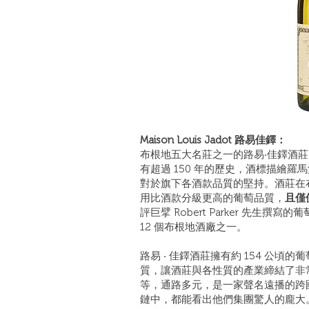
Maison Louis Jadot 路易佳鐸：
布根地五大名莊之一的路易‧佳鐸酒莊（Mais
有超過 150 年的歷史，酒標描繪羅
對於旗下各酒款品質的堅持。酒莊在
用比酒款分級更高的葡萄品質，
且僅
評巨擘 Robert Parker 先生
12 個布根地酒廠之一。
路易 ‧ 佳鐸酒莊擁有約 154 公
質，讓酒莊與各性質的產業締結了非
等，通路多元，是一家聲名遠播的跨
鏈中，都能看出他們集團驚人的龐大