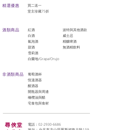
​精選優惠
買二送一
堂主珍藏75折
酒類商品
紅酒
波特與其他酒款
白酒
威士忌
氣泡酒
精釀啤酒
​甜酒
​無酒精飲料
雪莉酒
白蘭地/Grapa/Orujo
非酒類商品
葡萄酒杯
恆溫酒器
醒酒器
開瓶器與周邊
橄欖油與醋
宅食包與食材
尋俠堂
電話：02-2930-6686
地址：台北市文山區羅斯福路六段159