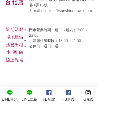
台北店
巷1弄16號
E-mail：
service@sunshine-town.com
近期活動
門市營業時間：週二～週六 (13:00～
22:00 )
場地租借
小酒館供餐時段：13:00～21:00
​酒窖出租
公休日：週日、週一
小酒
館
線上報名
LINE台北
LINE嘉義
FB台北
FB嘉義
IG嘉義