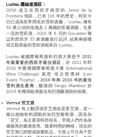
Lustau 露絲道酒莊：
1896 成立在西班牙南部的 Jerez de la
Frontera 地區，已有 118 年的歷史，時至今
日已成為世界聞名的雪莉酒廠， Lustau 擁有
30 萬公頃的地塊及 2 萬桶的窖藏酒園，生產
一流的雪莉酒，2001 年 8 月的 Decanter 雜
誌對西班牙 33 家酒廠進行品評, 結果兩個獲
得五顆星級的雪莉酒都來自 Lustau。
Lustau 被國際葡萄酒和烈酒大賽授予
2011
年最重要的西班牙最佳酒莊
，於 2011 年即
2016 年榮獲國際葡萄酒大賽 (International
Wine Challenge) 萊恩·埃文斯獎杯 (Len
Evans Trophy) ，
2014 年和 2016 年的最佳
雪利酒生產商
，
釀酒師 Sergio Martínez 於
2019 年獲得歐洲最佳加烈酒釀酒師的殊榮。
Vermut 苦艾酒
Vermut 有人翻譯成苦艾酒或是香艾酒，是一
種以植物乾料調製的加烈型葡萄酒，因添加
「苦艾」為主要原料而得名，早期人們作為保
健腸胃的藥酒使用。隨著時間的轉移，現在的
苦艾酒已經孌成娛樂飲品，大致上可分為干型