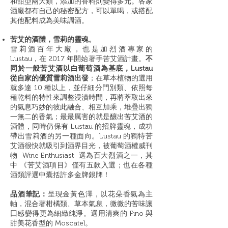
和甜型兩大類，添加的香料則變得多元。各家
酒廠都有自己的秘密配方，可以單喝，或搭配
其他配料成為美味調酒。
苦艾的酒體，雪莉的靈魂。
雪莉酒百年大廠，也是加烈酒專家的
Lustau，在 2017 年開始著手苦艾酒計畫。
不
同於一般苦艾酒以白葡萄酒為基底，Lustau
從自家的優質雪莉酒出發
；在草本植物的選用
就多達 10 種以上，並仔細分門別類、依照每
種乾料的特性來調整浸漬時間，再將萃取出來
的氣息巧妙的彼此融合、相互加乘，堆疊出獨
一無二的香氣；最最厲害的就是釀出苦艾酒的
酒體，同時仍保有 Lustau 的招牌靈魂，成功
帶出雪莉酒的另一種面向。Lustau 的獨特苦
艾酒很快就吸引到酒界目光，被葡萄酒權威刊
物 Wine Enthusiast 選為百大烈酒之一，其
中 《苦艾酒項目》僅有五款入選；也在各種
酒類評選中囊括許多金牌銀牌！
品酒筆記：
呈現金黃色澤，以花朵香氣為主
軸，混合著柑橘類、草本氣息，微微的苦味讓
囗感孌得更為細緻純淨。選用清爽的 Fino 與
甜美花香型的 Moscatel。