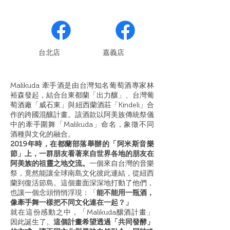
​台北店
嘉義店
Malikuda 牽手酒是由台灣知名葡萄酒專家林
裕森發起，結合台東都蘭「出力釀」、台灣葡
萄酒廠「威石東」與紐西蘭酒莊「Kindeli」合
作的跨國混釀計畫。該酒款以阿美族傳統祭儀
中的牽手圍舞「Malikuda」命名，象徵不同
酒種與文化的融合。
2019年時，在都蘭部落舉辦的「阿米斯音樂
節」上，一群朋友看著來自世界各地的朋友在
阿美族的祖靈之地交流。
一個來自台灣的音樂
祭，竟然能讓全球南島文化彼此連結，從紐西
蘭到復活節島。這個畫面深深地打動了他們，
也讓一個念頭悄悄浮現：「
能不能用一瓶酒，
像牽手舞一樣把不同文化連在一起？」
就在這份感動之中，「Malikuda釀酒計畫」
因此誕生了。
這個計畫希望透過「共同發酵」