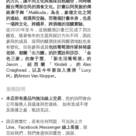
的方式，讓不同文化與風味自然融合，同時喚
醒台灣原住民的酒食文化。計畫以阿美族的傳
統牽手舞「Malikuda」為名，象徵文化之間
的連結、相遇與交融。而整個計畫本身，也是
一場跨文化、跨國界、跨酒種的混釀實驗。
從2020年至今，這個釀酒計畫已完成了四次
釀造。隨著每年的主題與探討方向不同，因此
參與的成員、採用的釀酒技術與釀酒地點也各
有變化。目前參與成員
包括葡萄酒作家林裕森
老師、都蘭「出力釀」的許震詮和莎莎、「金
色三麥」的詹于慧、「新生活葡萄酒」的
Jason、紐西蘭「Kindeli」的Alex
Craighead，以及今年新加入澳洲「Lucy
M」的Anton Van Klopper。
​服務說明
本店所有產品均無法線上交易
，您的詢問會由
公司服務人員儘速與您連絡。 如有造成不便
及困擾之處，敬請見諒。
因店務繁忙，若有任何問題，可洽詢上方
Line、Facebook Messenger 線上客服
，留
言給我們，我們會盡快回覆您，謝謝。