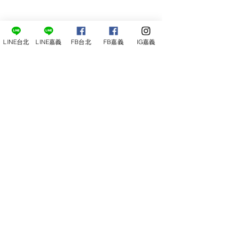
LINE台北
LINE嘉義
FB台北
FB嘉義
IG嘉義
尋俠堂
電話：05-2273-705
地址：
嘉義市光彩街248巷9號
嘉義店
E-mail：
service@sunshine-town.com
近期活動
門市營業時間：週三～週日 (13:00～
22:00 )
場地租借
小酒館供餐時段：13:00～21:00
小酒
館
公休日：週ㄧ、周二
線上報名