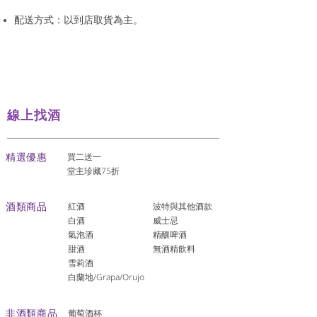
配送方式：以到店取貨為主。
線上找酒
​精選優惠
買二送一
堂主珍藏75折
酒類商品
紅酒
波特與其他酒款
白酒
威士忌
氣泡酒
精釀啤酒
​甜酒
​無酒精飲料
雪莉酒
白蘭地/Grapa/Orujo
非酒類商品
葡萄酒杯