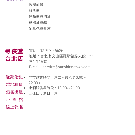
恆溫酒器
醒酒器
開瓶器與周邊
橄欖油與醋
宅食包與食材
尋俠堂
電話：02-2930-6686
地址：台北市文山區羅斯福路六段159
台北店
巷1弄16號
E-mail：
service@sunshine-town.com
近期活動
門市營業時間：週二～週六 (13:00～
22:00 )
場地租借
小酒館供餐時段：13:00～21:00
​酒窖出租
公休日：週日、週一
小酒
館
線上報名