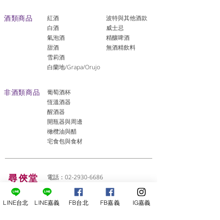
酒類商品
紅酒
波特與其他酒款
白酒
威士忌
氣泡酒
精釀啤酒
​甜酒
​無酒精飲料
雪莉酒
白蘭地/Grapa/Orujo
非酒類商品
葡萄酒杯
恆溫酒器
醒酒器
開瓶器與周邊
橄欖油與醋
宅食包與食材
尋俠堂
電話：02-2930-6686
地址：台北市文山區羅斯福路六段159
台北店
巷1弄16號
LINE台北
LINE嘉義
FB台北
FB嘉義
IG嘉義
E-mail：
service@sunshine-town.com
近期活動