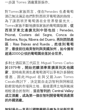
一步讓 Torres 酒廠重新振作。
對Torres家族而言，僅在Penedes 生產葡萄
酒已無法滿足他們對對西班牙葡萄酒的熱情，
為了讓西班牙葡萄酒在全世界發揚光大，
Torres家族不斷地擴張家族的葡萄園版圖，
從
西班牙東北邊擴充到中部包括：
Penedes,
Priorat, Costers del Segre, Conca de
Barbera, Rioja, Ribera del Duero,
再到西部產
區：
Rias Baixas and Rueda，然後到葡萄
牙，最後前往南美智利與美國加州，
如今擁有
超過2000公頃的葡萄園坐落於全世界。
多利士酒莊第三代莊主 Miguel Torres Carbo
於1979年，開始把釀酒事業擴展到其他國
家
，當時南美洲生產葡萄酒可以享有許多關稅
優惠，因此Miguel 在與父親Juan Torres
Casals商討下，決定親自走訪智利與阿根廷
勘察當地的市場與土地，最後選擇土地與氣候
相較適合的智利，
並在智利的 Central Valley
成立酒廠，成為第一個在智利開發葡萄酒產業
的外國酒廠。
智利過去一直是以國際葡萄品種為主的新世界