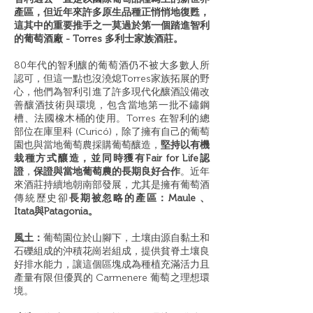
產區，但近年來許多原生品種正悄悄地復甦，
這其中的重要推手之一莫過於第一個踏進智利
的葡萄酒廠 - Torres 多利士家族酒莊。
80年代的智利釀的葡萄酒仍不被大多數人所
認可，但這一點也沒澆熄Torres家族拓展的野
心，他們為智利引進了許多現代化釀酒設備改
善釀酒技術與環境，包含當地第一批不鏽鋼
槽、法國橡木桶的使用。Torres 在智利的總
部位在庫里科 (Curicó)，除了擁有自己的葡萄
園也與當地葡萄農採購葡萄釀造，
堅持以有機
栽種方式釀造，並同時獲有Fair for Life認
證
，
保證與當地葡萄農的長期良好合作
。近年
來酒莊持續地朝南部發展，尤其是擁有葡萄酒
傳統歷史卻
長期被忽略的產區：Maule 、
Itata與Patagonia。
風土：
葡萄園位於山腳下，土壤由源自黏土和
石礫組成的沖積花崗岩組成，提供貧脊土壤良
好排水能力，讓這個區塊成為種植充滿活力且
產量有限但優異的 Carmenere 葡萄之理想環
境。