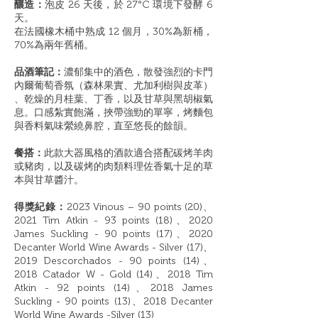
釀造：
泡皮 26 天後，於 27°C 環境下發酵 6
天。
在法國橡木桶中熟成 12 個月，30%為新桶，
70%為兩年舊桶。
品酒筆記：
濃郁集中的酒色，散發強烈的卡門
內爾葡萄香氛（森林果實、尤加利樹與皮革）
、乾燥的月桂葉、丁香，以及甘草與黑胡椒氣
息。口感紮實飽滿，挾帶強勁的單寧，烤麵包
與香料氣味縈繞鼻腔，直至悠長的餘韻。
餐搭：
此款大器風格的酒款適合搭配碳烤羊肉
或豬肉，以及碳烤的肉類料理佐香氣十足的草
本與甘草醬汁。
得獎紀錄：
2023 Vinous – 90 points (20)、
2021 Tim Atkin - 93 points (18)、2020
James Suckling - 90 points (17)、2020
Decanter World Wine Awards - Silver (17)、
2019 Descorchados - 90 points (14)、
2018 Catador W - Gold (14)、2018 Tim
Atkin - 92 points (14)、2018 James
Suckling - 90 points (13)、2018 Decanter
World Wine Awards -Silver (13)