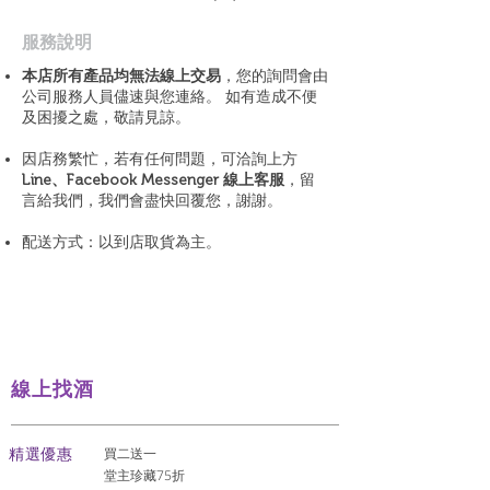
​服務說明
本店所有產品均無法線上交易
，您的詢問會由
公司服務人員儘速與您連絡。 如有造成不便
及困擾之處，敬請見諒。
因店務繁忙，若有任何問題，可洽詢上方
Line、Facebook Messenger 線上客服
，留
言給我們，我們會盡快回覆您，謝謝。
配送方式：以到店取貨為主。
線上找酒
​精選優惠
買二送一
堂主珍藏75折