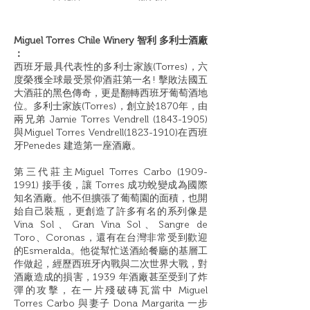
Miguel Torres Chile Winery 智利 多利士酒廠
：
西班牙最具代表性的多利士家族(Torres)，六
度榮獲全球最受景仰酒莊第一名! 擊敗法國五
大酒莊的黑色傳奇，更是翻轉西班牙葡萄酒地
位。
多利士家族(Torres)，創立於1870年，由
兩兄弟 Jamie Torres Vendrell
(1843-1905)
與Miguel Torres Vendrell(1823-1910)在西班
牙Penedes 建造第一座酒廠。
第三代莊主Miguel Torres Carbo
(1909-
1991)
接手後，讓 Torres 成功蛻變成為國際
知名酒廠。他不但擴張了葡萄園的面積，也開
始自己裝瓶，更創造了許多有名的系列像是
Vina Sol、Gran Vina Sol、Sangre de
Toro、Coronas，還有在台灣非常受到歡迎
的Esmeralda。他從幫忙送酒給餐廳的基層工
作做起，經歷西班牙內戰與二次世界大戰，對
酒廠造成的損害，1939 年酒廠甚至受到了炸
彈的攻擊，在一片殘破磚瓦當中 Miguel
Torres Carbo 與妻子 Dona Margarita 一步