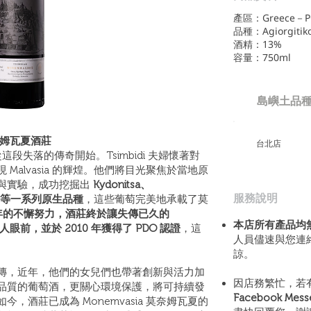
產區：Greece－PG
品種：Agiorgitiko
酒精：13%
容量：750ml
島嶼土品
i 莫奈姆瓦夏酒莊
​台北店
就是從這段失落的傳奇開始。Tsimbidi 夫婦懷著對
Malvasia 的輝煌。他們將目光聚焦於當地原
與實驗，成功挖掘出
Kydonitsa、
​服務說明
oudi 等一系列原生品種
，這些葡萄完美地承載了莫
2 年的不懈努力，酒莊終於讓失傳已久的
本店所有產品均
重現世人眼前，並於 2010 年獲得了 PDO 認證
，這
人員儘速與您連
諒。
代代相傳，近年，他們的女兒們也帶著創新與活力加
因店務繁忙，若
品質的葡萄酒，更關心環境保護，將可持續發
Facebook Mes
，酒莊已成為 Monemvasia 莫奈姆瓦夏的