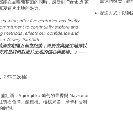
盡快回覆您，謝
在品嚐葡萄酒的同時，感受到 Tsimbidi 家
瓦夏這片土地的魅力。
配送方式：以到
 wine, after five centuries, has finally
 commitment to continually explore and
g methods reflects our confidence and
sia Winery Tsimbidi
asia 葡萄酒在相隔五個世紀後，終於在其誕生地得以
方式是我們對這片土地的信心與熱情。」
——
、25%二次桶)
酒，Agiorgitiko 葡萄的果香與 Mavroudi
紅寶石色澤。酸櫻桃、櫻桃果醬、摩卡和香料
的餘韻。