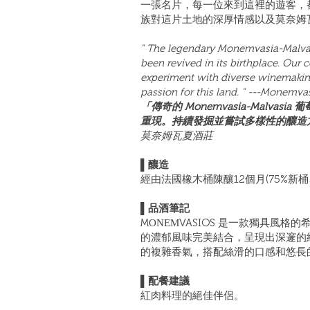
一張名片，每一位來到這裡的遊客，都能
族對這片土地的深厚情感以及莫奈姆
" The legendary Monemvasia-Malvasia
been revived in its birthplace. Our
experiment with diverse winemakin
passion for this land. " ---Monemva
「傳奇的 Monemvasia-Malv
重現。持續發掘並嘗試多樣性的釀造
莫奈姆瓦夏酒莊
▌釀造
經由法國橡木桶陳釀12個月(75%新桶
▌品酒筆記
MΟΝΕΜVASIOS 是一款獨具風格的希臘紅
的濃郁風味完美結合，呈現出深邃的
的複雜香氣，搭配絲滑的口感和悠長
▌配餐建議
紅肉料理的絕佳伴侶。