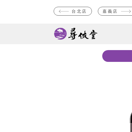
台北店
嘉義店