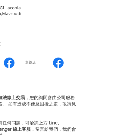
I Laconia
,Mavroudi
種
嘉義店
無法線上交易
，您的詢問會由公司服務
絡。 如有造成不便及困擾之處，敬請見
有任何問題，可洽詢上方
Line、
senger 線上客服
，留言給我們，我們會