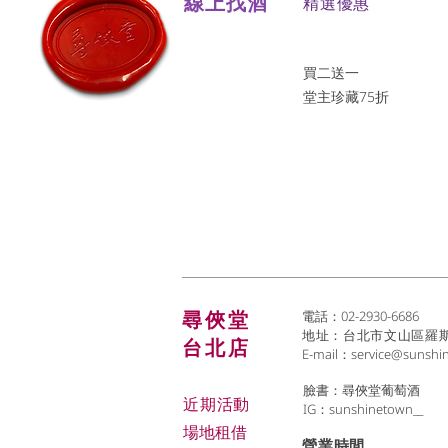
線上找酒
​精選優惠
買二送一
堂主珍藏75折
尋俠堂
電話：02-2930-6686
地址：台北市文山區羅斯福
台北店
E-mail：
service@sunshi
臉書：尋俠堂葡萄酒
近期活動
IG：sunshinetown__
場地租借
​營業時間