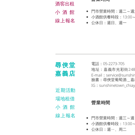
​酒窖出租
門市營業時間：週二～週六 (1
小酒
館
小酒館供餐時段：13:00～2
線上報名
公休日：週日、週一
尋俠堂
電話：05-2273-705
地址：
嘉義市光彩街24
嘉義店
E-mail：
service@sunshi
臉書：尋俠堂葡萄酒＿嘉
IG：sunshinetown_chiay
近期活動
場地租借
​營業時間
小酒
館
線上報名
門市營業時間：週三～週日 (1
小酒館供餐時段：13:00～2
公休日：週ㄧ、周二