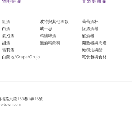
酒類商品
非酒類商品
紅酒
波特與其他酒款
葡萄酒杯
白酒
威士忌
恆溫酒器
氣泡酒
精釀啤酒
醒酒器
​甜酒
​無酒精飲料
開瓶器與周邊
雪莉酒
橄欖油與醋
白蘭地/Grapa/Orujo
宅食包與食材
路六段159巷1弄16號
ne-town.com