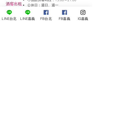
​酒窖出租
公休日：週日、週一
小酒
館
線上報名
LINE台北
LINE嘉義
FB台北
FB嘉義
IG嘉義
尋俠堂
電話：05-2273-705
地址：
嘉義市光彩街248巷9號
嘉義店
E-mail：
service@sunshine-town.com
近期活動
門市營業時間：週三～週日 (13:00～
22:00 )
場地租借
小酒館供餐時段：13:00～21:00