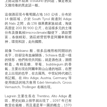
上開花後不結果 (coulure) 的問題，像是教貴
又難培養的黑皮諾一般。
這個酒莊現今葡萄園占地 160 公頃，分布於
14 個區域，介於 South Tyrol 南邊到 Adige
的 Nals 之間，由 138 個果農家族組成，海拔
高度從 200 到 900 公尺，在這樣多元的土壤
分布及微氣候(microclimate)驅使下，酒款豐
富，各個精彩。酒莊經營哲學是阿爾卑斯精
神，環境和諧，走向國際。
就像 Trebbiano 般，很多品種用相同開頭的
名字，但卻沒有血緣關係，Schiava 也是一樣
的情形，他們有些共同點，就是酒色淡，酒體
輕盈，有棉花糖、草莓、bubblegum 的香
氣，主要出現在阿爾卑斯山山邊的地區，在歷
史上出現的也早，在古羅馬、中世紀時代都已
有記載。在 Alto Adige, Austria, Germany 等
使用德語的地方會用 Edel-Vernatsch, Gross
Vernastch, Trollinger 名稱出現。
Lagrein 主要生長在 Trentino, Alto Adige 產
區，歷史紀錄上很早就出現了，1097 年已有
教堂在栽種，而且還是單一園的概念，1370