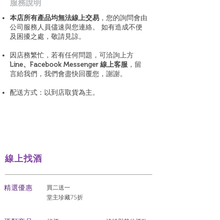
​服務說明
本店所有產品均無法線上交易
，您的詢問會由
公司服務人員儘速與您連絡。 如有造成不便
及困擾之處，敬請見諒。
因店務繁忙，若有任何問題，可洽詢上方
Line、Facebook Messenger 線上客服
，留
言給我們，我們會盡快回覆您，謝謝。
配送方式：以到店取貨為主。
線上找酒
​精選優惠
買二送一
堂主珍藏75折