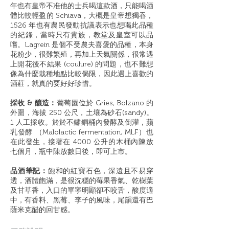
年也有皇帝不准他的士兵喝這款酒，只能喝酒
體比較輕盈的 Schiava，大概是皇帝想獨吞，
1526 年也有農民發動抗議表示也想喝此品種
的紀錄，當時只有貴族，教堂及皇室可以品
嚐。Lagrein 是個不受農夫喜愛的品種，本身
花粉少，很難繁殖，再加上天氣關係，很常遇
上開花後不結果 (coulure) 的問題，也不難想
像為什麼栽種地點比較侷限，因此遇上喜歡的
酒莊，就真的要好好珍惜。
採收 & 釀造：
葡萄園位於 Gries, Bolzano 的
外圍，海拔 250 公尺，土壤為砂石(sandy)。
1 人工採收。於於不鏽鋼桶內發酵及倒灌，蘋
乳發酵 （Malolactic fermentation, MLF）也
在此發生，接著在 4000 公升的木桶內陳放
七個月，瓶中陳放數日後，即可上市。
品酒筆記：
飽和的紅寶石色，深遠且不易穿
透，酒體飽滿，是很沈穩的莓果香氣、乾樹葉
及甘草香，入口的單寧明顯卻不咬舌，酸度適
中，有香料、黑莓、李子的風味，尾韻還有巴
薩米克醋的回甘感。