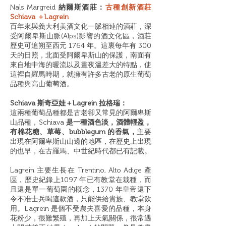
Nals Margreid
納爾斯酒莊：
古種創新酒莊
Schiava ＋Lagrein
百年來與義大利美酒文化一脈相連的酒莊，深
受阿爾卑斯山脈(Alps)影響的酒文化區，酒莊
歷史可追朔至西元 1764 年。這裏每年有 300
天的日照，北面受阿爾卑斯山的保護，南面有
來自地中海的暖流以及晝夜溫差大的特點，使
這裡自羅馬時期，就擁有許多古老的原生葡萄
品種與高山葡萄酒。
Schiava 斯奇亞娃＋Lagrein 拉格瑞：
這兩種葡萄品種都是古老卻又常見的阿爾卑斯
山品種，Schiava
是一種酒色淡，酒體輕盈，
有棉花糖、草莓、bubblegum 的香氣，
主要
出現在阿爾卑斯山山邊的地區，在歷史上出現
的也早，在古羅馬、中世紀時代都已有記載。
Lagrein 主要生長在 Trentino, Alto Adige 產
區，歷史紀錄上1097 年已有教堂在栽種，而
且還是單一葡萄園的概念，1370 年皇帝還下
令不准士兵喝這款酒，只能供給貴族、教堂飲
用。Lagrein 是個不受農夫喜愛的品種，本身
花粉少，很難繁殖，再加上天氣關係，很常遇