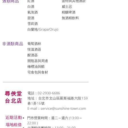
酒類商品
紅酒
波特與其他酒款
白酒
威士忌
氣泡酒
精釀啤酒
​甜酒
​無酒精飲料
雪莉酒
白蘭地/Grapa/Orujo
非酒類商品
葡萄酒杯
恆溫酒器
醒酒器
開瓶器與周邊
橄欖油與醋
宅食包與食材
尋俠堂
電話：02-2930-6686
地址：台北市文山區羅斯福路六段159
台北店
巷1弄16號
E-mail：
service@sunshine-town.com
近期活動
門市營業時間：週二～週六 (13:00～
22:00 )
場地租借
小酒館供餐時段：13:00～21:00