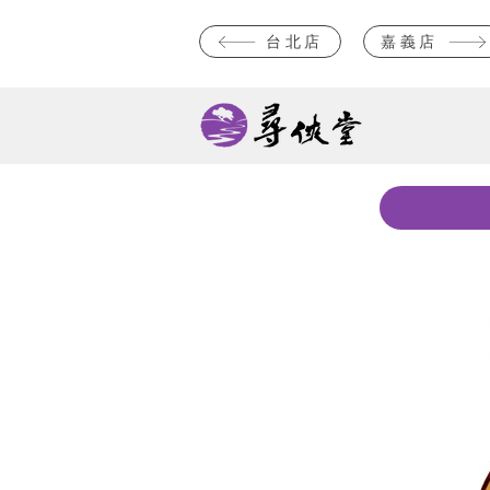
台北店
嘉義店