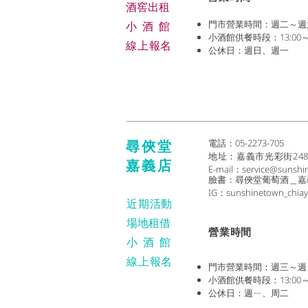
​酒窖出租
門市營業時間：週二～週六 (1
小酒
館
小酒館供餐時段：13:00～2
線上報名
公休日：週日、週一
尋俠堂
電話：05-2273-705
地址：
嘉義市光彩街24
嘉義店
E-mail：
service@sunshi
臉書：尋俠堂葡萄酒＿嘉
IG：sunshinetown_chiay
近期活動
場地租借
​營業時間
小酒
館
線上報名
門市營業時間：週三～週日 (1
小酒館供餐時段：13:00～2
公休日：週ㄧ、周二