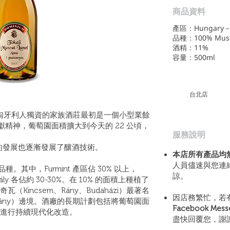
商品資料
產區：Hungary－Tol
品種：100% Musca
酒精：11%
容量：500ml
​台北店
。這家匈牙利人獨資的家族酒莊最初是一個小型業餘
精神，葡萄園面積擴大到今天的 22 公頃，
​服務說明
區的發展也逐漸發展了釀酒技術。
本店所有產品均
人員儘速與您連
種。其中，Furmint 產區佔 30% 以上，
諒。
kotály 各佔約 30-30%。在 10% 的面積上種植了
（Kincsem、Rány、Budaházi）最著名
因店務繁忙，若
adány）邊境。酒廠的長期計劃包括將葡萄園面
Facebook Mes
區域進行持續現代化改造。
盡快回覆您，謝