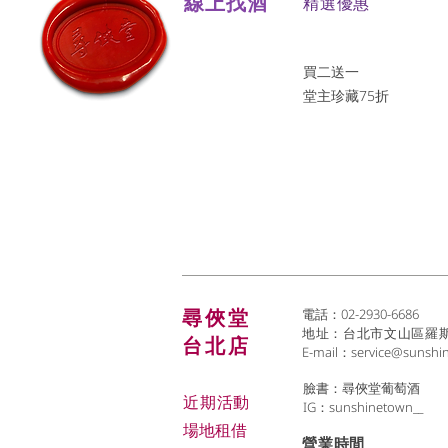
線上找酒
​精選優惠
買二送一
堂主珍藏75折
尋俠堂
電話：02-2930-6686
地址：台北市文山區羅斯福
台北店
E-mail：
service@sunshi
臉書：尋俠堂葡萄酒
近期活動
IG：sunshinetown__
場地租借
​營業時間