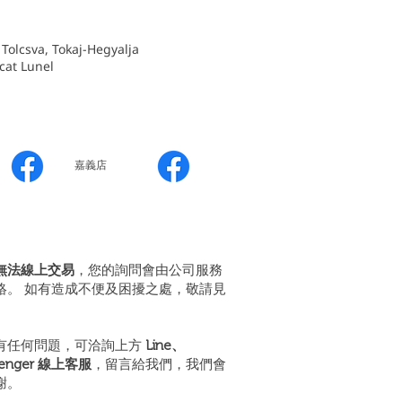
csva, Tokaj-Hegyalja
t Lunel
嘉義店
無法線上交易
，您的詢問會由公司服務
絡。 如有造成不便及困擾之處，敬請見
有任何問題，可洽詢上方
Line、
senger 線上客服
，留言給我們，我們會
謝。