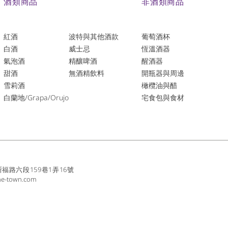
酒類商品
非酒類商品
紅酒
波特與其他酒款
葡萄酒杯
白酒
威士忌
恆溫酒器
氣泡酒
精釀啤酒
醒酒器
​甜酒
​無酒精飲料
開瓶器與周邊
雪莉酒
橄欖油與醋
白蘭地/Grapa/Orujo
宅食包與食材
路六段159巷1弄16號
ne-town.com