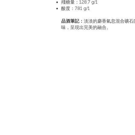
殘糖量：128.7 g/1
酸度：7.81 g/1
品酒筆記：
淡淡的麝香氣息混合礦石
味，呈現出完美的融合。