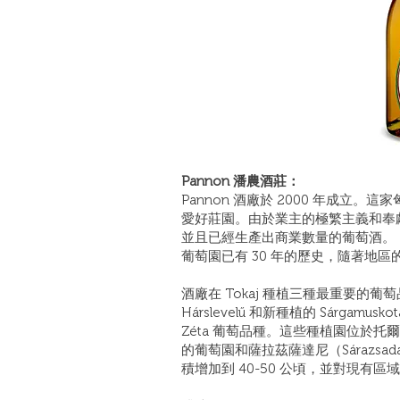
Pannon 潘農酒莊：
Pannon 酒廠於 2000 年成立
愛好莊園。由於業主的極繁主義和奉獻
並且已經生產出商業數量的葡萄酒。
葡萄園已有 30 年的歷史，隨著地
酒廠在 Tokaj 種植三種最重要的葡萄品
Hárslevelű 和新種植的 Sárgamus
Zéta 葡萄品種。這些種植園位於托爾奇瓦
的葡萄園和薩拉茲薩達尼（Sárazs
積增加到 40-50 公頃，並對現有