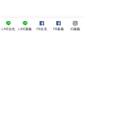
LINE台北
LINE嘉義
FB台北
FB嘉義
IG嘉義
尋俠堂
電話：05-2273-705
地址：
嘉義市光彩街248巷9號
嘉義店
E-mail：
service@sunshine-town.com
近期活動
門市營業時間：週三～週日 (13:00～
22:00 )
場地租借
小酒館供餐時段：13:00～21:00
小酒
館
公休日：週ㄧ、周二
線上報名