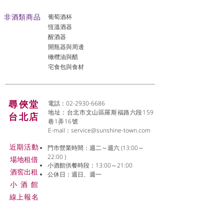
非酒類商品
葡萄酒杯
恆溫酒器
醒酒器
開瓶器與周邊
橄欖油與醋
宅食包與食材
尋俠堂
電話：02-2930-6686
地址：台北市文山區羅斯福路六段159
台北店
巷1弄16號
E-mail：
service@sunshine-town.com
近期活動
門市營業時間：週二～週六 (13:00～
22:00 )
場地租借
小酒館供餐時段：13:00～21:00
​酒窖出租
公休日：週日、週一
小酒
館
線上報名