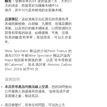
釀造：
發酵在華氏84 度的溫度7 天，大約10
天的浸皮，然後置於法國橡木桶中16
個月，其中30%是布根地的全新橡木桶。
品酒筆記：
這款酒展示出紅寶石的亮麗色澤，
具備荊棘植物、白胡椒、九層塔、玫瑰花瓣的
香氣，以及些許的橡木桶味道。口腭部感到大
茴香和草莓的味道。結構優雅、平衡、活潑、
恰當的酸度和單寧，尾韻悠⻑，可以久存多
年。
Wine Spectator 雜誌的介紹Peter Franus 的
酒在2009 年被Wine Spectator 雜誌評論為”
Napa 地區最有價值的酒”，以及“常年受歡迎
的Cabernet”。知名酒評家-Antonio Galloni
(Dec. 2014) 給予90 分
​服務說明
本店所有產品均無法線上交易
，您的詢問會由
公司服務人員儘速與您連絡。 如有造成不便
及困擾之處，敬請見諒。
因店務繁忙，若有任何問題，可洽詢上方