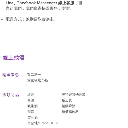
Line、Facebook Messenger 線上客服
，留
言給我們，我們會盡快回覆您，謝謝。
配送方式：以到店取貨為主。
線上找酒
​精選優惠
買二送一
堂主珍藏75折
酒類商品
紅酒
波特與其他酒款
白酒
威士忌
氣泡酒
精釀啤酒
​甜酒
​無酒精飲料
雪莉酒
白蘭地/Grapa/Orujo