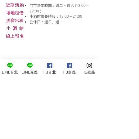
近期活動
門市營業時間：週二～週六 (13:00～
22:00 )
場地租借
小酒館供餐時段：13:00～21:00
​酒窖出租
公休日：週日、週一
小酒
館
線上報名
LINE台北
LINE嘉義
FB台北
FB嘉義
IG嘉義
尋俠堂
電話：05-2273-705
地址：
嘉義市光彩街248巷9號
嘉義店
E-mail：
service@sunshine-town.com