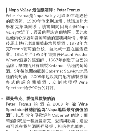
▌Napa Valley 最佳釀酒師：Peter Franus
Peter Franus是Napa Valley 地區30年老經驗
的釀酒師。1980年他來到加州，就讀加州大
學柏克萊新聞系，讀書期間因爲距離Napa
Valley太近了，經常的拜訪這個地區，因此喚
起他內心深處熱愛葡萄酒的靈魂與熱情，畢業
後馬上轉行攻讀葡萄栽培與釀酒，1978年念
完Fresno葡萄酒分校。自此就一直在釀酒產
業。1981年至1992年間擔任Mount Veeder
Winery酒廠的釀酒師，1987年創造了自己的
品牌，剛開始只有釀製Zinfandel 品種的葡萄
酒。5年後他開始釀製Cabernet Sauvignon品
種的葡萄酒，2005年起以獨門配方釀製波爾
多式的調合葡萄酒，立刻就獲得Wine
Spectator給予90分的好評。
羅曼蒂克、愛情與歡樂的酒
Peter Franus
的酒在2009年
被Wine
Spectator雜誌評論為“Napa地區最有價值的
酒”，
以及“常年受歡迎的Cabernet”他說：葡
萄酒對我是一種羅曼蒂克、愛情與歡樂，這些
都可以在我的酒瓶裡發掘，相信你也能夠。