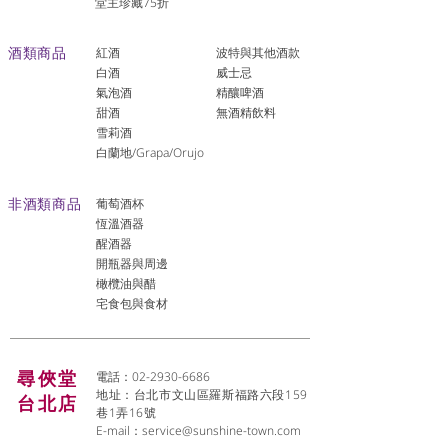
堂主珍藏75折
酒類商品
紅酒
波特與其他酒款
白酒
威士忌
氣泡酒
精釀啤酒
​甜酒
​無酒精飲料
雪莉酒
白蘭地/Grapa/Orujo
非酒類商品
葡萄酒杯
恆溫酒器
醒酒器
開瓶器與周邊
橄欖油與醋
宅食包與食材
尋俠堂
電話：02-2930-6686
地址：台北市文山區羅斯福路六段159
台北店
巷1弄16號
E-mail：
service@sunshine-town.com