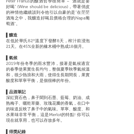
Peter Franus的釀酒哲學很簡單 – “酒就是要
好喝” (Wine should be delicious)，帶著俏皮
的神情他繼續談到令他引以自豪的是“在茫茫
酒海之中，我釀造好喝且價格合理的Napa葡
萄酒”。
▌釀造
在低於華氏82º溫度下發酵8天，榨汁前浸泡
21天。在45%全新的橡木桶中熟成18個月。
▌氣候
2019年份冬季的雨水豐沛，接著是氣候適宜
的春季使果實生長均勻，整個夏季秋季氣候溫
和，很少熱浪和大雨，使得生長期間長，果實
酸度和單寧平衡，是個很棒的年份。
▌
品酒筆記
深紅寶石色，鼻子聞到石墨、藍莓、奶油、成
熟梅子、曬乾草藥、玫瑰花瓣的香氣，在口中
的味道反映了鼻子中的氣味。單寧、酸度、和
水果味非常平衡，這是Merlot的特點! 你可以
現在就享用，也可以存放多年。
▌
得獎紀錄