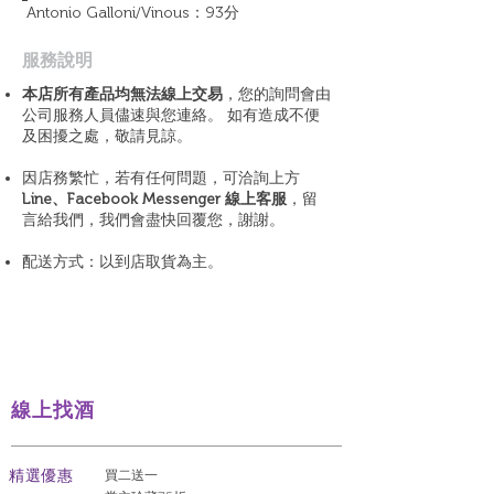
Antonio Galloni/Vinous：93分
​服務說明
本店所有產品均無法線上交易
，您的詢問會由
公司服務人員儘速與您連絡。 如有造成不便
及困擾之處，敬請見諒。
因店務繁忙，若有任何問題，可洽詢上方
Line、Facebook Messenger 線上客服
，留
言給我們，我們會盡快回覆您，謝謝。
配送方式：以到店取貨為主。
線上找酒
​精選優惠
買二送一