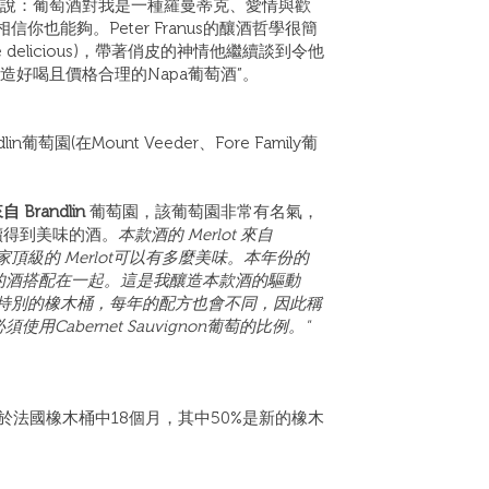
t”他說：葡萄酒對我是一種羅曼蒂克、愛情與歡
也能夠。Peter Franus的釀酒哲學很簡
d be delicious)，帶著俏皮的神情他繼續談到令他
造好喝且價格合理的Napa葡萄酒”。
dlin葡萄園(在Mount Veeder、Fore Family葡
來自 Brandlin
葡萄園，該葡萄園非常有名氣，
續得到美味的酒。
本款酒的 Merlot 來自
酒家頂級的 Merlot可以有多麼美味。本年份的
地區的酒搭配在一起。這是我釀造本款酒的驅動
特別的橡木桶，每年的配方也會不同，因此稱
須使用Cabernet Sauvignon葡萄的比例。"
置於法國橡木桶中18個月，其中50%是新的橡木