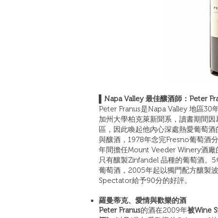
▌Napa Valley 最佳釀酒師：Peter Fr
Peter Franus是Napa Valle
加州大學柏克萊新聞系，讀書期間因爲距
區，因此喚起他內心深處熱愛葡萄酒
與釀酒，1978年念完Fresno葡萄酒
年間擔任Mount Veeder Wine
只有釀製Zinfandel 品種的葡萄酒。5年
葡萄酒，2005年起以獨門配方釀製
Spectator給予90分的好評。
羅曼蒂克、愛情與歡樂的酒
Peter Franus
的酒在2009年
被Wine