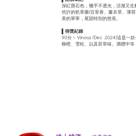
深紅寶石色，幾乎不透光，活潑又生
些許的乾草藥(百里香、薰衣草、薄
美的單寧，尾韻特別的悠長。
▌
得獎紀錄
90分 – Vinous (Dec. 20
柳橙、雪松、以及菸草味。酒體中等，非常迷人。