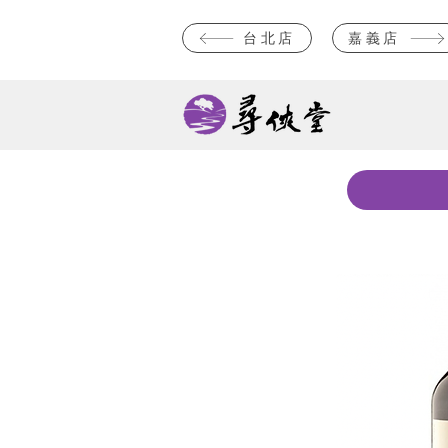
台北店
嘉義店