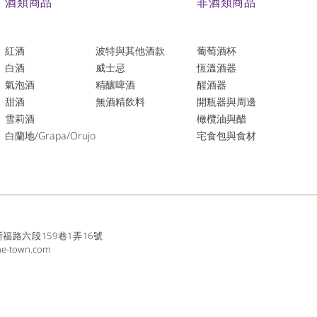
酒類商品
非酒類商品
紅酒
波特與其他酒款
葡萄酒杯
白酒
威士忌
恆溫酒器
氣泡酒
精釀啤酒
醒酒器
​甜酒
​無酒精飲料
開瓶器與周邊
雪莉酒
橄欖油與醋
白蘭地/Grapa/Orujo
宅食包與食材
路六段159巷1弄16號
ne-town.com