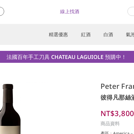
線上找酒
精選優惠
紅酒
白酒
氣
法國百年手工刀具 CHATEAU LAGUIOLE 預購中！
Peter Fr
彼得凡那絲
NT$3,80
商品資料
產區：America－N