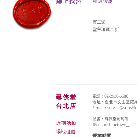
線上找酒
​精選優惠
買二送一
堂主珍藏75折
尋俠堂
電話：02-2930-6686
地址：台北市文山區羅斯福
台北店
E-mail：
service@sunshi
臉書：尋俠堂葡萄酒
近期活動
IG：sunshinetown__
場地租借
​營業時間