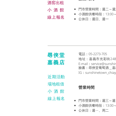
​酒窖出租
門市營業時間：週二～週六 (1
小酒
館
小酒館供餐時段：13:00～2
線上報名
公休日：週日、週一
尋俠堂
電話：05-2273-705
地址：
嘉義市光彩街24
嘉義店
E-mail：
service@sunshi
臉書：尋俠堂葡萄酒＿嘉
IG：sunshinetown_chiay
近期活動
場地租借
​營業時間
小酒
館
線上報名
門市營業時間：週三～週日 (1
小酒館供餐時段：13:00～2
公休日：週ㄧ、周二