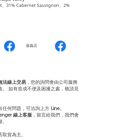
、31% Cabernet Sauvignon、2%
嘉義店
無法線上交易
，您的詢問會由公司服務
絡。 如有造成不便及困擾之處，敬請見
有任何問題，可洽詢上方
Line、
senger 線上客服
，留言給我們，我們會
謝。
店取貨為主。