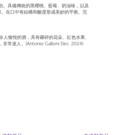
動。具備傳統的黑櫻桃、藍莓、奶油味，以及
荷)。在口中有結構和酸度形成美妙的平衡。完
24)這是一款令人愉悅的酒，具有碾碎的花朵、紅色水果、
(Antonio Galloni Dec. 2024)