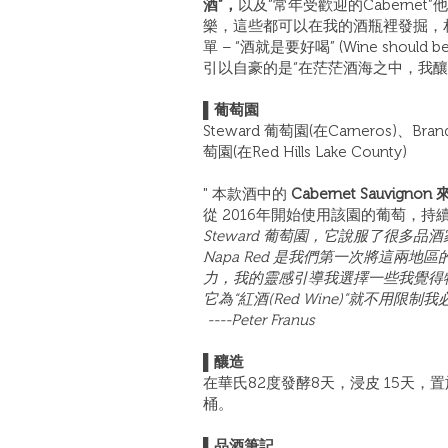
酒”，
以及“常年受歡迎的Caberne
樂，這些都可以在我的酒瓶裡發掘，相信你
單 – “酒就是要好喝” (Wine shoul
引以自豪的是“在茫茫酒海之中，我釀
▌
葡萄園
Steward 葡萄園(在Carneros)、Bran
萄園(在Red Hills Lake County)
" 本款酒中的
Cabernet Sauvignon 
從 2016年開始使用該園的葡萄，持
Steward 葡萄園，它說服了很多品
Napa Red 是我們第一次將這兩
力，我的靈感引導我選擇一些我覺得
它為“紅酒(Red Wine)”就不用限制我必
----Peter Franus
▌釀造
在華氏82度發酵8天，浸皮 15天，
桶。
▌品酒筆記