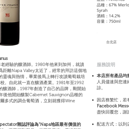
品種：67% Merlot
Syrah
酒精：14.2%
容量：750ml
​台北店
anus
​服務說明
y 地區30年老經驗的釀酒師。1980年他來到加州，就讀
離Napa Valley太近了，經常的拜訪這個地
本店所有產品均
的靈魂與熱情，畢業後馬上轉行攻讀葡萄栽培
人員儘速與您連
分校。自此就一直在釀酒產業。1981年至1992
諒。
ry酒廠的釀酒師，1987年創造了自己的品牌，剛開始
後他開始釀製Cabernet Sauvignon品種的
因店務繁忙，若
波爾多式的調合葡萄酒，立刻就獲得Wine
Facebook Mes
盡快回覆您，謝
配送方式：以到
 Spectator雜誌評論為“Napa地區最有價值的