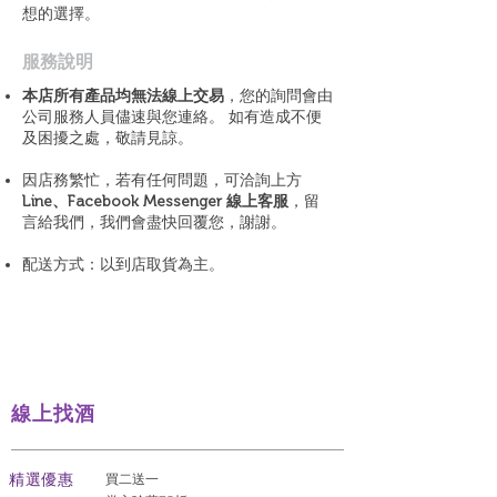
想的選擇。
​服務說明
本店所有產品均無法線上交易
，您的詢問會由
公司服務人員儘速與您連絡。 如有造成不便
及困擾之處，敬請見諒。
因店務繁忙，若有任何問題，可洽詢上方
Line、Facebook Messenger 線上客服
，留
言給我們，我們會盡快回覆您，謝謝。
配送方式：以到店取貨為主。
線上找酒
​精選優惠
買二送一