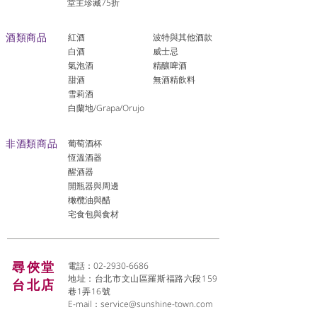
堂主珍藏75折
酒類商品
紅酒
波特與其他酒款
白酒
威士忌
氣泡酒
精釀啤酒
​甜酒
​無酒精飲料
雪莉酒
白蘭地/Grapa/Orujo
非酒類商品
葡萄酒杯
恆溫酒器
醒酒器
開瓶器與周邊
橄欖油與醋
宅食包與食材
尋俠堂
電話：02-2930-6686
地址：台北市文山區羅斯福路六段159
台北店
巷1弄16號
E-mail：
service@sunshine-town.com