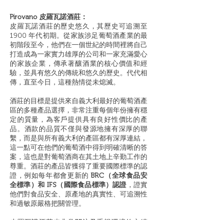
Pirovano 皮羅瓦諾酒莊：
皮羅瓦諾酒莊的歷史悠久，其歷史可追溯至
1900 年代初期。從家族涉足葡萄酒產業的最
初階段至今，他們在一個世紀的時間裡將自己
打造成為一家實力雄厚的公司和一家充滿愛心
的家族企業，傳承著釀酒業的核心價值和經
驗，並具有悠久的傳統和悠久的歷史。代代相
傳，直至今日，這種熱情從未熄滅。
酒莊的目標是提供來自義大利最好的葡萄酒產
區的多種產品選擇，非常注重每個年份擁有穩
定的質量，為客戶提供具有良好性價比的產
品。酒款的品質不僅與發源地擁有深厚的聯
繫，而是與所有義大利的產區都有深厚連結，
這一點可在他們的葡萄酒中得到明確清晰的答
案，這也是對葡萄酒商在其土地上辛勤工作的
尊重。酒莊的產品皆獲得了重要國際標準的認
證，例如每年都會更新的
BRC（全球食品安
全標準）和 IFS（國際食品標準）認證
，證實
他們對食品安全、原產地的真實性、可追溯性
和過敏原嚴格把關管理。