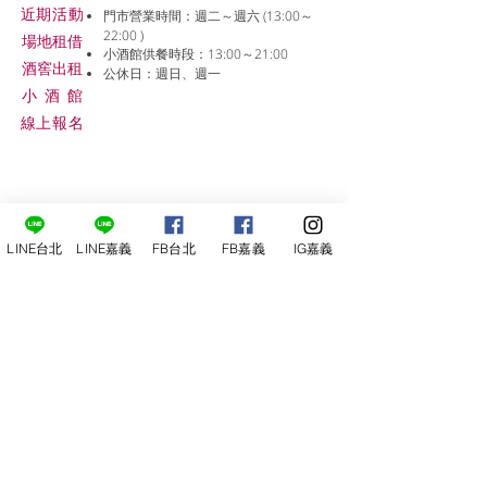
近期活動
門市營業時間：週二～週六 (13:00～
22:00 )
場地租借
小酒館供餐時段：13:00～21:00
​酒窖出租
公休日：週日、週一
小酒
館
線上報名
LINE台北
LINE嘉義
FB台北
FB嘉義
IG嘉義
尋俠堂
電話：05-2273-705
地址：
嘉義市光彩街248巷9號
嘉義店
E-mail：
service@sunshine-town.com