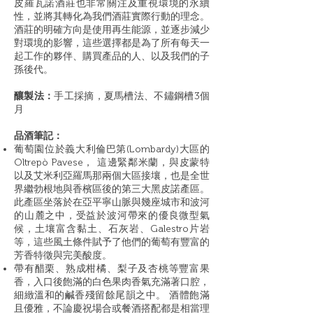
皮羅瓦諾酒莊也非常關注及重視環境的永續
性，並將其轉化為我們酒莊實際行動的理念。
酒莊的明確方向是使用再生能源，並逐步減少
對環境的影響，這些選擇都是為了所有每天一
起工作的夥伴、購買產品的人、以及我們的子
孫後代。
釀製法：
手工採摘，夏馬槽法、不鏽鋼槽3個
月
品酒筆記：
葡萄園位於義大利倫巴第(Lombardy)大區的
Oltrepò Pavese， 這邊緊鄰米蘭，與皮蒙特
以及艾米利亞羅馬那兩個大區接壤，也是全世
界繼勃根地與香檳區後的第三大黑皮諾產區。
此產區坐落於在亞平寧山脈與幾座城市和波河
的山麓之中，受益於波河帶來的優良微型氣
候，土壤富含黏土、石灰岩、Galestro片岩
等，這些風土條件賦予了他們的葡萄有豐富的
芳香特徵與完美酸度。
帶有醋栗、熟成柑橘、梨子及杏桃等豐富果
香，入口後飽滿的白色果肉香氣充滿著口腔，
細緻溫和的鹹香殘留餘尾韻之中。 酒體飽滿
且優雅，不論慶祝場合或餐酒搭配都是相當理