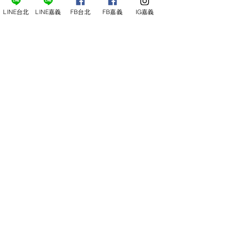
22:00 )
場地租借
小酒館供餐時段：13:00～21:00
LINE台北
LINE嘉義
FB台北
FB嘉義
IG嘉義
小酒
館
公休日：週ㄧ、周二
線上報名