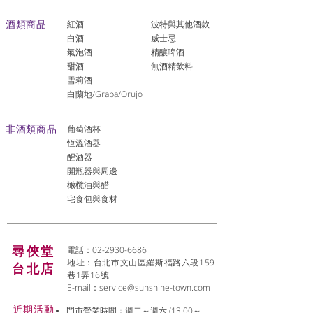
酒類商品
紅酒
波特與其他酒款
白酒
威士忌
氣泡酒
精釀啤酒
​甜酒
​無酒精飲料
雪莉酒
白蘭地/Grapa/Orujo
非酒類商品
葡萄酒杯
恆溫酒器
醒酒器
開瓶器與周邊
橄欖油與醋
宅食包與食材
尋俠堂
電話：02-2930-6686
地址：台北市文山區羅斯福路六段159
台北店
巷1弄16號
E-mail：
service@sunshine-town.com
近期活動
門市營業時間：週二～週六 (13:00～