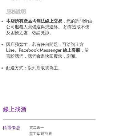
​服務說明
本店所有產品均無法線上交易
，您的詢問會由
公司服務人員儘速與您連絡。 如有造成不便
及困擾之處，敬請見諒。
因店務繁忙，若有任何問題，可洽詢上方
Line、Facebook Messenger 線上客服
，留
言給我們，我們會盡快回覆您，謝謝。
配送方式：以到店取貨為主。
線上找酒
​精選優惠
買二送一
堂主珍藏75折