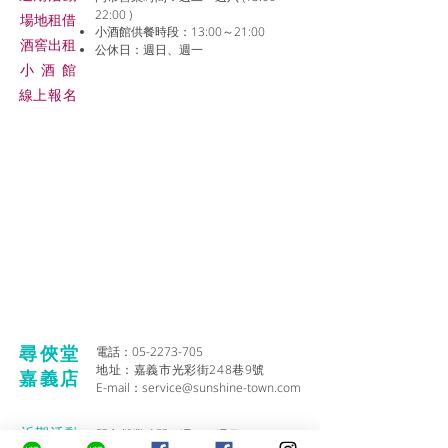
22:00 )
場地租借
小酒館供餐時段：13:00～21:00
​酒窖出租
公休日：週日、週一
小酒
館
線上報名
尋俠堂
電話：05-2273-705
地址：
嘉義市光彩街248巷9號
嘉義店
E-mail：
service@sunshine-town.com
近期活動
門市營業時間：週三～週日 (13:00～