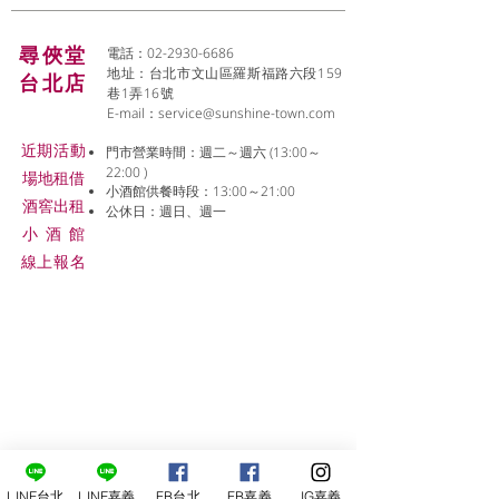
尋俠堂
電話：02-2930-6686
地址：台北市文山區羅斯福路六段159
台北店
巷1弄16號
E-mail：
service@sunshine-town.com
近期活動
門市營業時間：週二～週六 (13:00～
22:00 )
場地租借
小酒館供餐時段：13:00～21:00
​酒窖出租
公休日：週日、週一
小酒
館
線上報名
LINE台北
LINE嘉義
FB台北
FB嘉義
IG嘉義