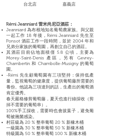
​台北店
嘉義店
Rémi Jeanniard 雷米尚尼亞酒莊：
Jeanniard 為布根地知名葡萄農家族。與父親
一起工作 18 年後，Rémi Jeanniard 先生至
Ponsot 酒莊工作一段時間，並於 2004 年和
兄弟分家族的葡萄園，再創立自己的酒莊。
其酒莊目前佔地面積僅 5.8 公頃，主要為
Morey-Saint-Denis 產區，另有 Gevrey-
Chambertin 和 Chambolle-Musigny 的葡萄
園。
-Rémi 先生顧葡萄園有三項堅持：保持低產
量，監視葡萄的健康度，提供葡萄藤所需要的
養份。他認為三項達到的話，生產出的葡萄酒
肯定優秀。
春天嚴格修剪葡萄藤，夏天也進行綠採收（剪
掉不需要的葡萄串）。
100%手工採收，需要時也會拔葉子，避免葡
萄被黴菌感染。
村莊級為 20 % 整串葡萄 20 % 新橡木桶
一級園為 30 % 整串葡萄 50 % 新橡木桶
特級園為 50 % 整串葡萄 100 % 新橡木桶