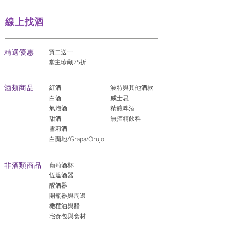
線上找酒
​精選優惠
買二送一
堂主珍藏75折
酒類商品
紅酒
波特與其他酒款
白酒
威士忌
氣泡酒
精釀啤酒
​甜酒
​無酒精飲料
雪莉酒
白蘭地/Grapa/Orujo
非酒類商品
葡萄酒杯
恆溫酒器
醒酒器
開瓶器與周邊
橄欖油與醋
宅食包與食材