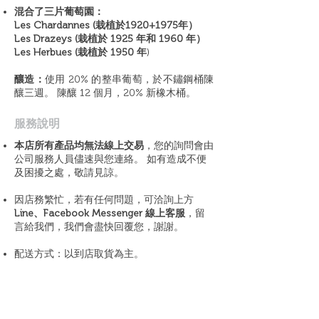
混合了三片葡萄園：
Les Chardannes (栽植於1920+1975年）
Les Drazeys (栽植於 1925 年和 1960 年）
Les Herbues (栽植於 1950 年
)
釀造：
使用 20% 的整串葡萄，於不鏽鋼桶陳
釀三週。 陳釀 12 個月，20% 新橡木桶。
​服務說明
本店所有產品均無法線上交易
，您的詢問會由
公司服務人員儘速與您連絡。 如有造成不便
及困擾之處，敬請見諒。
因店務繁忙，若有任何問題，可洽詢上方
Line、Facebook Messenger 線上客服
，留
言給我們，我們會盡快回覆您，謝謝。
配送方式：以到店取貨為主。