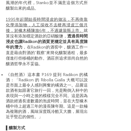
風潮的年代裡，Stanko並不滿意這個方式所
釀製出來的成品。
1995年起開始長時間浸皮的做法，不再倚靠
化學添加物，人工採收不去梗再浸皮三個月
後，於橡木桶陳放6年，不過濾裝瓶上市。
就
算沒有添加穩定酒款的亞硝酸鹽，
透過長時間
浸皮也讓Radikon的酒質更穩定並具有高度陳
年的潛力
，在Radikon的酒窖中，釀酒工作一
直是藉由對酒的”觀察”來簡化釀製過程，最多
僅進行些移桶的動作。酒莊所追求崇尚自然的
釀酒哲學永不妥協。
《自然酒》這本書 P.169 提到 Radikon 的橘
酒：「Radikon 的 Ribolla Gialla 大概可以說
是市面上最令人感到興奮的橘酒之一。品嘗這
款酒有如跟著它旅行一回，光是剛倒入杯中的
表現與一小時之後的模樣完全不同。這是因為
酒款經過長達數週的泡皮時間，並在大型橡木
桶中待上超過三年的漫長陳年期。這是一款極
為複雜的酒，風味深度既冷酷又大膽，展現出
近乎堅忍的個性。」
▌釀製方式