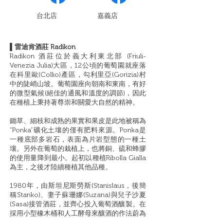
​台北店
嘉義店
▌雷迪肯酒莊 Radikon
Radikon 酒莊位於義大利東北部 (Friuli-
Venezia Julia)大區，12公頃的葡萄園就座落
在科里歐(Collio)產區，勾利里亞(Gorizia)村
中的陡峭山坡。葡萄園座向朝南和東南，有好
的微型氣候(絕佳的通風和溫度的調節)，因此
在種植上秉持著尊崇和關愛大自然的精神。
鋤草、細枝和成熟的果實和果皮是此地被稱為
“Ponka”礦化土壤的僅有肥料來源。Ponka是
一種底部多岩石，表面為片岩型態的一種土
壤。另外在葡萄的栽植上，也將銅、硫和蜂膠
的使用量降到最小。起初以種植Ribolla Gialla
為主，之後才陸續種植其他品種。
1980年，由斯坦尼斯勞斯(Stanislaus，後簡
稱Stanko)、妻子蘇珊娜(Suzana)與兒子沙夏
(Sasa)接管酒莊，並齊心投入葡萄酒釀製。在
採用小型橡木桶和人工酵母來釀酒的作法蔚為