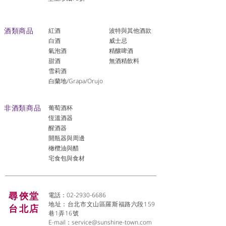
酒類商品
紅酒
波特與其他酒款
白酒
威士忌
氣泡酒
精釀啤酒
​甜酒
​無酒精飲料
雪莉酒
白蘭地/Grapa/Orujo
非酒類商品
葡萄酒杯
恆溫酒器
醒酒器
開瓶器與周邊
橄欖油與醋
宅食包與食材
尋俠堂
電話：02-2930-6686
地址：台北市文山區羅斯福路六段159
台北店
巷1弄16號
E-mail：
service@sunshine-town.com