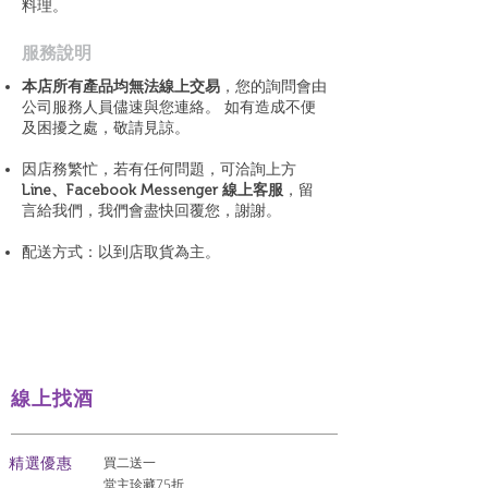
料理。
​服務說明
本店所有產品均無法線上交易
，您的詢問會由
公司服務人員儘速與您連絡。 如有造成不便
及困擾之處，敬請見諒。
因店務繁忙，若有任何問題，可洽詢上方
Line、Facebook Messenger 線上客服
，留
言給我們，我們會盡快回覆您，謝謝。
配送方式：以到店取貨為主。
線上找酒
​精選優惠
買二送一
堂主珍藏75折