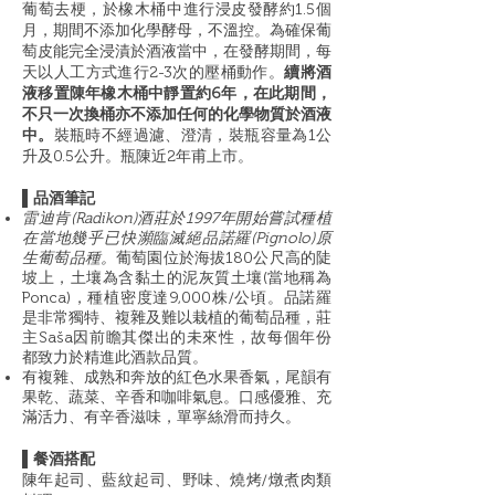
葡萄去梗，於橡木桶中進行浸皮發酵約1.5個
月，期間不添加化學酵母，不溫控。為確保葡
萄皮能完全浸漬於酒液當中，在發酵期間，每
天以人工方式進行2-3次的壓桶動作。
續將酒
液移置陳年橡木桶中靜置約6年，在此期間，
不只一次換桶亦不添加任何的化學物質於酒液
中。
裝瓶時不經過濾、澄清，裝瓶容量為1公
升及0.5公升。瓶陳近2年甫上市。
▌品酒筆記
雷迪肯(Radikon)酒莊於1997年開始嘗試種植
在當地幾乎已快瀕臨滅絕品諾羅(Pignolo)原
生葡萄品種。
葡萄園位於海拔180公尺高的陡
坡上，土壤為含黏土的泥灰質土壤(當地稱為
Ponca)，種植密度達9,000株/公頃。品諾羅
是非常獨特、複雜及難以栽植的葡萄品種，莊
主Saša因前瞻其傑出的未來性，故每個年份
都致力於精進此酒款品質。
有複雜、成熟和奔放的紅色水果香氣，尾韻有
果乾、蔬菜、辛香和咖啡氣息。口感優雅、充
滿活力、有辛香滋味，單寧絲滑而持久。
▌餐酒搭配
陳年起司、藍紋起司、野味、燒烤/燉煮肉類