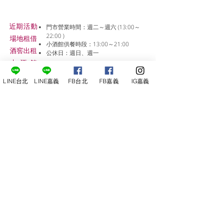
近期活動
門市營業時間：週二～週六 (13:00～
22:00 )
場地租借
小酒館供餐時段：13:00～21:00
​酒窖出租
公休日：週日、週一
小酒
館
線上報名
LINE台北
LINE嘉義
FB台北
FB嘉義
IG嘉義
尋俠堂
電話：05-2273-705
地址：
嘉義市光彩街248巷9號
嘉義店