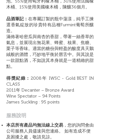
泡。55%使用匈牙利橡木桶，30%使用法國橡
木桶、15%使用美國橡木桶，陳釀36個月。
品酒筆記：
在專屬訂製的瓶中蕩漾，純手工揀
選香氣綻放的珍貴特有品種Furmint葡萄所釀
造。
滿佈著哈密瓜與南杏的香甜，帶著一絲香草的
氣息，並展現出無花果、蜂蜜、核果、焦糖、
栗子等香味。適當的糖份與輕盈的酸度具天鵝
絨般的酒體，巧妙地平衡於唇舌中。與其說是
一款甜點酒，不如說其本身就是一道精緻的甜
點。
得獎紀錄：
2008年 IWSC - Gold BEST IN
CLASS
2011年 Decanter – Bronze Award
Wine Spectator – 94 Points
James Suckling : 95 points
​服務說明
本店所有產品均無法線上交易
，您的詢問會由
公司服務人員儘速與您連絡。 如有造成不便
及困擾之處，敬請見諒。