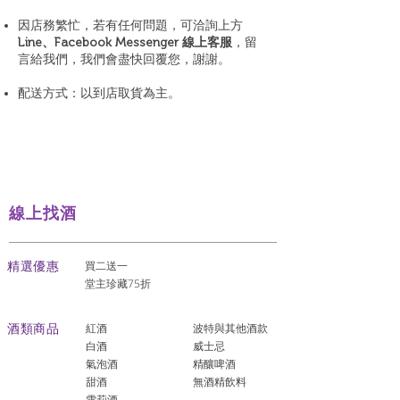
因店務繁忙，若有任何問題，可洽詢上方
Line、Facebook Messenger 線上客服
，留
言給我們，我們會盡快回覆您，謝謝。
配送方式：以到店取貨為主。
線上找酒
​精選優惠
買二送一
堂主珍藏75折
酒類商品
紅酒
波特與其他酒款
白酒
威士忌
氣泡酒
精釀啤酒
​甜酒
​無酒精飲料
雪莉酒