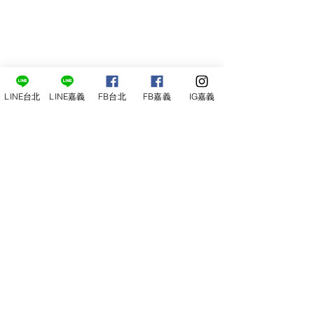
LINE台北
LINE嘉義
FB台北
FB嘉義
IG嘉義
尋俠堂
電話：05-2273-705
地址：
嘉義市光彩街248巷9號
嘉義店
E-mail：
service@sunshine-town.com
近期活動
門市營業時間：週三～週日 (13:00～
22:00 )
場地租借
小酒館供餐時段：13:00～21:00
小酒
館
公休日：週ㄧ、周二
線上報名