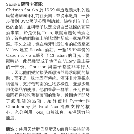
Sauska
薩司卡酒莊:
Christian Sauska 於 1969 年透過義大利的難
民營逃離匈牙利前往美國，並從車廠員工一步
步做到 UVC照明公司副總裁。隨後創立了自
己的企業，並與妻子決定投資自己祖國的葡萄
酒事業。於是便從 Tokaj 展開這趟葡萄酒之
旅，首先他們將鎮上的賭場翻新成一家精品酒
莊。不久之後，也在匈牙利最知名的紅酒產區
Villány 建立 Sauska 酒莊。一瓶1999年份的
Cabernet Franc吸引了Christian 的目光，從
那時起，此品種變成了他們在 Villány 最主要
的一部份。Christian 與妻子都並非本行人
士，因此他們樂於接受新想法並尋求顧問的幫
助，而不是一味地固守傳統。酒莊非常重視永
續發展，支持葡萄園的生物多樣性，並減少農
用化學品的使用。他們養著一群羊，任期在葡
萄園裡穿梭吃葡萄藤間的雜草。近期他們開發
了氣泡酒的品項，始終使用 Fyrmint作
Chardonnay 與 Pinot Noir 混釀支撐的核
心。充分利用 Tokaj 自然涼爽、充滿活力的
酸度。
釀造：
使用天然酵母發酵及8個月的長時間浸