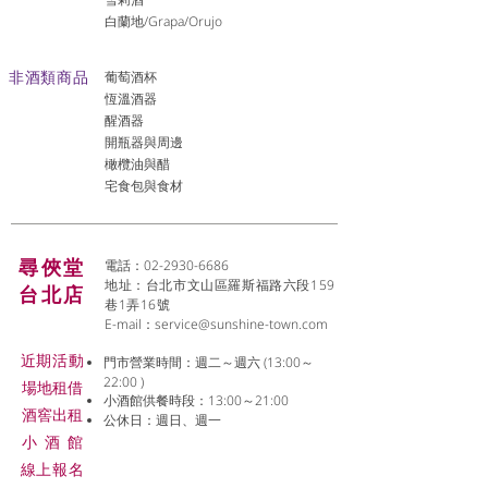
白蘭地/Grapa/Orujo
非酒類商品
葡萄酒杯
恆溫酒器
醒酒器
開瓶器與周邊
橄欖油與醋
宅食包與食材
尋俠堂
電話：02-2930-6686
地址：台北市文山區羅斯福路六段159
台北店
巷1弄16號
E-mail：
service@sunshine-town.com
近期活動
門市營業時間：週二～週六 (13:00～
22:00 )
場地租借
小酒館供餐時段：13:00～21:00
​酒窖出租
公休日：週日、週一
小酒
館
線上報名