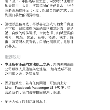
選 3 至 12 年的熟成威士忌，勾兌時只使用當
地天龍川、大井川河流流域的天然井水，並特
意將酒精度降至 37 度，以最自然的方式，達
到順口易飲的酒質特色。
酒標以黑色為底，再以書法形式勾勒出千壽金
色字樣，日式成穩內斂的風格相當討喜，是送
禮、自飲的絕佳選擇。金黃色澤，細膩豐富的
香草、焦糖、奶油、花香、榛果、橡木、蜂
蜜、薄荷與木質香氣，口感飽滿厚實，尾韻甘
甜芬芳。
​服務說明
本店所有產品均無法線上交易
，您的詢問會由
公司服務人員儘速與您連絡。 如有造成不便
及困擾之處，敬請見諒。
因店務繁忙，若有任何問題，可洽詢上方
Line、Facebook Messenger 線上客服
，留
言給我們，我們會盡快回覆您，謝謝。
配送方式：以到店取貨為主。