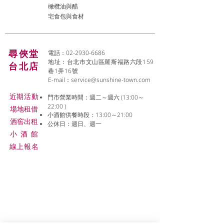
橄欖油與醋
宅食包與食材
尋俠堂
電話：02-2930-6686
地址：台北市文山區羅斯福路六段159
台北店
巷1弄16號
E-mail：
service@sunshine-town.com
近期活動
門市營業時間：週二～週六 (13:00～
22:00 )
場地租借
小酒館供餐時段：13:00～21:00
​酒窖出租
公休日：週日、週一
小酒
館
線上報名