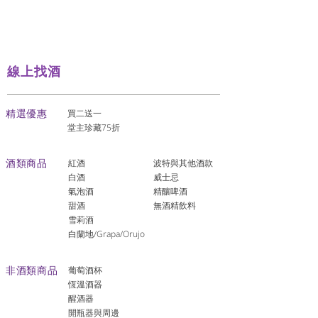
線上找酒
​精選優惠
買二送一
堂主珍藏75折
酒類商品
紅酒
波特與其他酒款
白酒
威士忌
氣泡酒
精釀啤酒
​甜酒
​無酒精飲料
雪莉酒
白蘭地/Grapa/Orujo
非酒類商品
葡萄酒杯
恆溫酒器
醒酒器
開瓶器與周邊