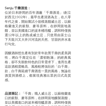
Senju 千壽酒造：
位於日本靜岡的百年酒廠「千壽酒造」(創立
於西元1902年)，最早生產清酒為主，在八零
年代之後，開始嘗試小規模蒸餾威士忌，以蘇
格蘭進又的穀類、麥等原料，在靜岡當地蒸
餾，並以美國進口的波本桶培醞，調和時僅挑
選12年以上的熟成威士忌，只使用由富士山
下天龍川又大井川河流的天然、甘甜的井水進
行勾兌。
因釀酒師想生產有別於常年款黑千壽的柔美調
性，將白千壽定位在「濃郁飽滿」的經典風
格，卻不失順飲特色的日常需求下，進而生產
這款酒精度略高、風格較將強壯的「白千壽」
款，白千壽延續千壽酒造一貫的風格，無論在
酒質與酒標上，都展現典雅出眾的日式高質
感。
品酒筆記：
「千壽」職人威士忌，以蘇格蘭進
口的穀類、麥等原料，在靜岡當地釀製蒸餾，
並以美國進口的波本桶培醞原酒，調和時僅挑