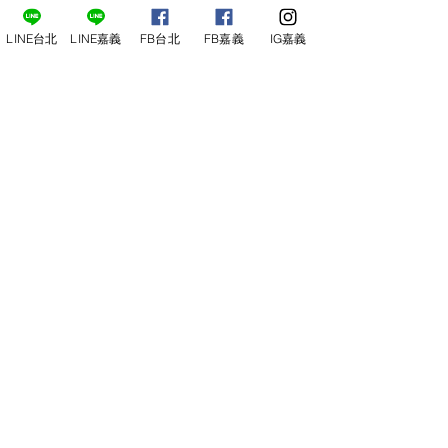
LINE台北
LINE嘉義
FB台北
FB嘉義
IG嘉義
尋俠堂
電話：05-2273-705
地址：
嘉義市光彩街248巷9號
嘉義店
E-mail：
service@sunshine-town.com
近期活動
門市營業時間：週三～週日 (13:00～
22:00 )
場地租借
小酒館供餐時段：13:00～21:00
小酒
館
公休日：週ㄧ、周二
線上報名