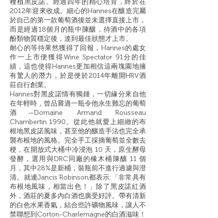
種植黑皮諾。經過四年的精心培育，終於在
2012年迎來收成。細心的Hannes在釀造完屬
於自己的第一款葡萄酒後並未選擇直接上市，
而是經過18個月的瓶中陳釀，待酒中的各項
酚類物質穩定後，達到最佳狀態才上市。
耐心的等待果然獲得了回報，Hannes的處女
作一上市便獲得Wine Spectator 91分的佳
績，這也使得Hannes更加相信這兩塊園地擁
有驚人的潛力，於是便於2014年離開HRV酒
莊自行創業。
Hannes對黑皮諾情有獨鍾，一切緣分來自他
在年輕時，曾品嘗過一瓶令他永生難忘的葡萄
酒—Domaine Armand Rousseau
Chambertin 1990。從此他就愛上細緻的布
根地黑皮諾風味，甚至他的釀造手法也完全承
襲布根地的風格。完全手工採摘葡萄並全數去
梗，在開放式大桶中冷浸泡 10 天，原生酵母
發酵，選用與DRC同廠的橡木桶陳釀 11 個
月，其中28%是新桶，裝瓶前不進行過濾與澄
清。就連Jancis Robinson都表示:「非常具有
布根地風味，相當出色！」除了黑皮諾紅酒
外，酒莊的夏多內白酒也廣受好評。帶有清新
的白色水果香氣，結合些許礦物風味，讓人不
禁聯想到Corton-Charlemagne的白酒滋味！