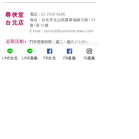
尋俠堂
電話：02-2930-6686
地址：台北市文山區羅斯福路六段159
台北店
巷1弄16號
E-mail：
service@sunshine-town.com
近期活動
門市營業時間：週二～週六 (13:00～
22:00 )
場地租借
小酒館供餐時段：13:00～21:00
​酒窖出租
LINE台北
LINE嘉義
FB台北
FB嘉義
IG嘉義
公休日：週日、週一
小酒
館
線上報名