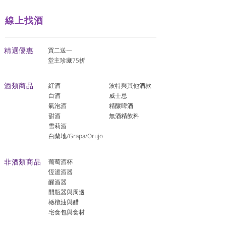
線上找酒
​精選優惠
買二送一
堂主珍藏75折
酒類商品
紅酒
波特與其他酒款
白酒
威士忌
氣泡酒
精釀啤酒
​甜酒
​無酒精飲料
雪莉酒
白蘭地/Grapa/Orujo
非酒類商品
葡萄酒杯
恆溫酒器
醒酒器
開瓶器與周邊
橄欖油與醋
宅食包與食材