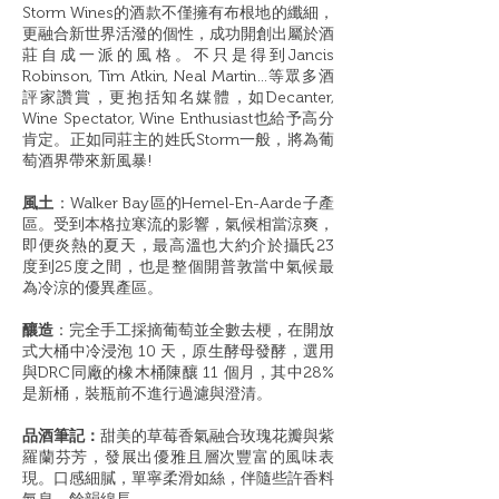
Storm Wines的酒款不僅擁有布根地的纖細，
更融合新世界活潑的個性，成功開創出屬於酒
莊自成一派的風格。不只是得到Jancis
Robinson, Tim Atkin, Neal Martin…等眾多酒
評家讚賞，更抱括知名媒體，如Decanter,
Wine Spectator, Wine Enthusiast也給予高分
肯定。正如同莊主的姓氏Storm一般，將為葡
萄酒界帶來新風暴!
風土
：Walker Bay區的Hemel-En-Aarde子產
區。受到本格拉寒流的影響，氣候相當涼爽，
即便炎熱的夏天，最高溫也大約介於攝氏23
度到25度之間，也是整個開普敦當中氣候最
為冷涼的優異產區。
釀造
：完全手工採摘葡萄並全數去梗，在開放
式大桶中冷浸泡 10 天，原生酵母發酵，選用
與DRC同廠的橡木桶陳釀 11 個月，其中28%
是新桶，裝瓶前不進行過濾與澄清。
品酒筆記：
甜美的草莓香氣融合玫瑰花瓣與紫
羅蘭芬芳，發展出優雅且層次豐富的風味表
現。口感細膩，單寧柔滑如絲，伴隨些許香料