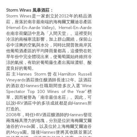
Storm Wines 風暴酒莊：
Storm Wines是一家創立於2012年的精品酒
莊，座落於南非最南端的海梅爾艾爾迪谷產區
(Hemel-En-Aarde Valley)。Hemel-En-Aarde
在南非荷蘭語中意為「人間天堂」。這裡受到
冷涼的南極寒流影響，加上群山圍繞，保留山
谷中涼爽的空氣與水分，同時比開普敦南岸其
他葡萄酒產區的平均降雨量都高，這優勢在乾
旱年份中完全體現出來，使葡萄園始終維持冷
涼的氣候，有助於葡萄藤生產出風味濃郁、酸
度良好的葡萄。
莊主Hannes Storm曾在Hamilton Russell
Vineyards酒莊擔任釀酒師長達12年。該酒莊
的酒款在Hannes任職期間曾多次入選“Wine
Spectator Top 100 Wines of the Year”榜
單，因而被譽為「南非最佳名莊」。因此，可
以說HRV酒莊中的多項成就都是由Hannes所
打造的。
2008年，時任HRV酒莊釀酒師的Hannes發現
兩塊極具潛力的地塊，分別是位於海梅爾艾爾
迪谷的Vrede園，以及位於上海梅爾艾爾迪谷
的Moya園。隨後Hannes便將其收購並嘗試