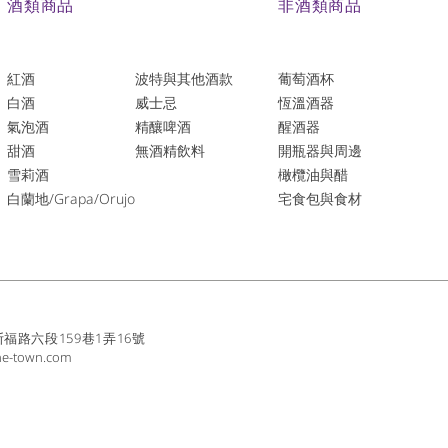
酒類商品
非酒類商品
紅酒
波特與其他酒款
葡萄酒杯
白酒
威士忌
恆溫酒器
氣泡酒
精釀啤酒
醒酒器
​甜酒
​無酒精飲料
開瓶器與周邊
雪莉酒
橄欖油與醋
白蘭地/Grapa/Orujo
宅食包與食材
路六段159巷1弄16號
ne-town.com