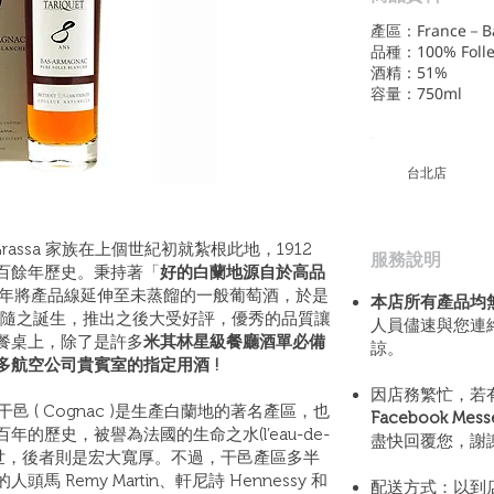
產區：France－Ba
品種：100% Folle
酒精：51%
容量：750ml
​台北店
，Grassa 家族在上個世紀初就紮根此地，1912
​服務說明
百餘年歷史。秉持著「
好的白蘭地源自於高品
1982 年將產品線延伸至未蒸餾的一般葡萄酒，於是
本店所有產品均
Mage 隨之誕生，推出之後大受好評，優秀的品質讓
人員儘速與您連
人的餐桌上，除了是許多
米其林星級餐廳酒單必備
諒。
航空公司貴賓室的指定用酒 !
因店務繁忙，若
與干邑 ( Cognac )是生產白蘭地的著名產區，也
Facebook Mes
的歷史，被譽為法國的生命之水(l’eau-de-
盡快回覆您，謝
於世，後者則是宏大寬厚。不過，干邑產區多半
Remy Martin、軒尼詩 Hennessy 和
配送方式：以到