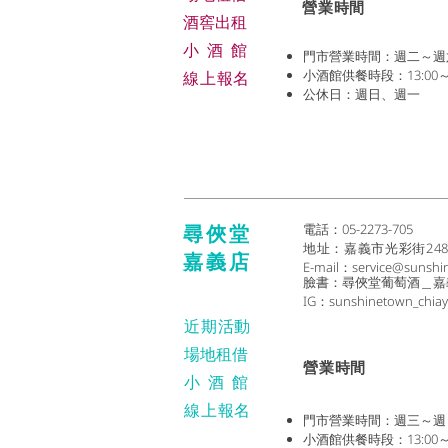
​營業時間
​酒窖出租
小酒
館
門市營業時間：週二～週六 (1
小酒館供餐時段：13:00～2
線上報名
公休日：週日、週一
尋俠堂
電話：05-2273-705
地址：
嘉義市光彩街24
嘉義店
E-mail：
service@sunshi
臉書：尋俠堂葡萄酒＿嘉
IG：sunshinetown_chiay
近期活動
場地租借
​營業時間
小酒
館
線上報名
門市營業時間：週三～週日 (1
小酒館供餐時段：13:00～2