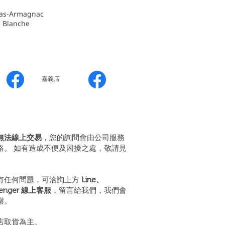
s-Armagnac
 Blanche
嘉義店
無法線上交易
，您的詢問會由公司服務
絡。 如有造成不便及困擾之處，敬請見
有任何問題，可洽詢上方
Line、
senger 線上客服
，留言給我們，我們會
謝。
店取貨為主。