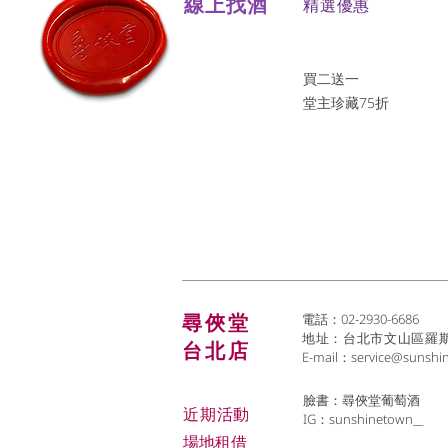
線上找酒
​精選優惠
買二送一
堂主珍藏75折
尋俠堂
電話：02-2930-6686
地址：台北市文山區羅斯福
台北店
E-mail：
service@sunshi
臉書：尋俠堂葡萄酒
近期活動
IG：sunshinetown__
場地租借