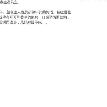
小酒廠生產為主。
 年。顏色讓人聯想起陳年的蘭姆酒。精緻優雅
並帶有可可和香草的氣息，口感平衡而強勁，
圓潤而濃郁，尾韻綿延不絕。。