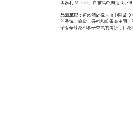
馬爹利 Martell。而雅馬邑則是以
品酒筆記：
這款酒於橡木桶中陳放 8
的香氣，蜂蜜、香料和乾果為主調。
帶有辛辣感和李子香氣的尾韻，口感