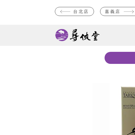
台北店
嘉義店