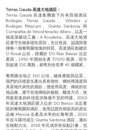
Terras Gauda ⾼達⼤地酒莊：
Terras Gauda ⾼達集團旗下共有四個酒莊
Bodegas Terras Gauda、Viñedos y
Bodegas Pittacum、Quinta Sardonia 與
Compañía de VinosHeraclio Alfaro，以及⼀
個蔬菜罐頭⼯廠：A Rosaleira。⾼達⼤地酒
莊遵守⽣物多樣性原則，充分投資、認識與發
揮每⼀個葡萄園地塊的特質。⾼達酒莊創建於
O Rosal ⼭⾕，隸屬於 DO Rías Baixas 法定
產區，1990 年開始⽣產 37000 瓶酒，現今
則超過 150 萬瓶，銷售到全世界 45 個國家。
葡萄園全地占 160 公頃，確保產能與品質，
我們的⽬標是⽣產出具有個性、獨特辨識度與
具當地代表性的酒款，僅使⽤⾼貴、傳統的在
地品種，遵守在地傳統的栽植、釀造⽅式，使
⽤最新進的科技提供無微不⾄的呵護。2002
年⾼達⼤地酒莊購入位於 DO Bierzo 法定產
區的葡萄園與酒莊，使⽤話題性相當⾼的原⽣
品種 Mencía ⽣產⾼⽔準的紅葡萄酒，2010
年在⽃羅河成立 Quinta Sardonia 酒莊，邁向
⽣物動⼒法。2018 年完成所有拓點計畫，也