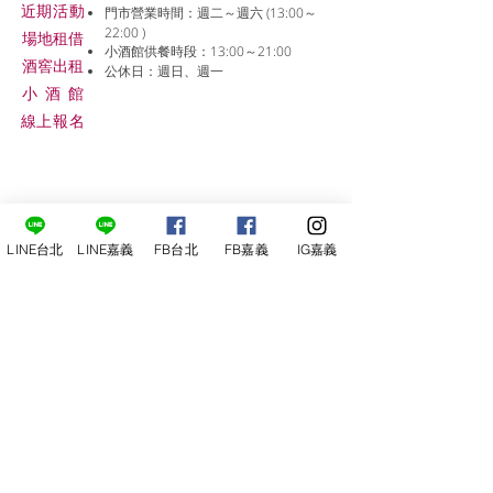
近期活動
門市營業時間：週二～週六 (13:00～
22:00 )
場地租借
小酒館供餐時段：13:00～21:00
​酒窖出租
公休日：週日、週一
小酒
館
線上報名
LINE台北
LINE嘉義
FB台北
FB嘉義
IG嘉義
尋俠堂
電話：05-2273-705
地址：
嘉義市光彩街248巷9號
嘉義店
E-mail：
service@sunshine-town.com
近期活動