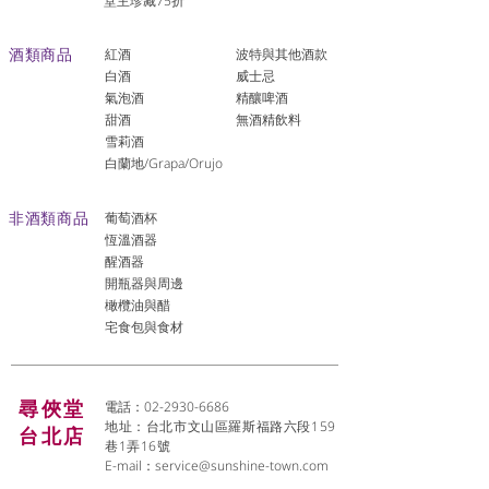
堂主珍藏75折
酒類商品
紅酒
波特與其他酒款
白酒
威士忌
氣泡酒
精釀啤酒
​甜酒
​無酒精飲料
雪莉酒
白蘭地/Grapa/Orujo
非酒類商品
葡萄酒杯
恆溫酒器
醒酒器
開瓶器與周邊
橄欖油與醋
宅食包與食材
尋俠堂
電話：02-2930-6686
地址：台北市文山區羅斯福路六段159
台北店
巷1弄16號
E-mail：
service@sunshine-town.com