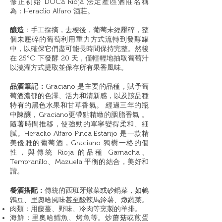
修正初始 DOCa Rioja 法定產區酒莊名稱
為：Heraclio Alfaro 酒莊。
釀造
：手工採摘，去梗後，葡萄未經壓碎，整
個未壓碎的葡萄利用重力方式流轉到發酵罐
中，以確保它們盡可能長時間保持完整。然後
在 25°C 下發酵 20 天，僅輕輕地抽取葡萄汁
以澆灌方式提取並保存所有果香風味。
品酒筆記：
Graciano 是主要的品種，賦予葡
萄酒濃郁的色澤、活力和清新感，以及該品種
特有的黑色水果和甘草香氣。 經過三年的瓶
中陳釀，Graciano更帶點精緻的胭脂香氣 。
隨著時間推移，使強勁的單寧變得柔和、細
膩。Heraclio Alfaro Finca Estarijo 是一款精
美優雅的葡萄酒，Graciano 獨樹一格的個
性，與傳統 Rioja 的品種 Garnacha、
Tempranillo、Mazuela 平衡的結合，美好和
諧。
餐酒搭配：
傳統的西班牙燉菜或砂鍋菜，如鵪
鶉豆、里奧哈風味甚至酸辣馬鈴薯、燉蔬菜。
肉類：用藤蔓、野味、冷肉等烹製的羊排。
海鮮：里奧哈鱈魚、烤魚等。炒蘑菇或煎蛋