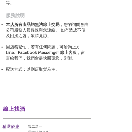
等。
​服務說明
本店所有產品均無法線上交易
，您的詢問會由
公司服務人員儘速與您連絡。 如有造成不便
及困擾之處，敬請見諒。
因店務繁忙，若有任何問題，可洽詢上方
Line、Facebook Messenger 線上客服
，留
言給我們，我們會盡快回覆您，謝謝。
配送方式：以到店取貨為主。
線上找酒
​精選優惠
買二送一