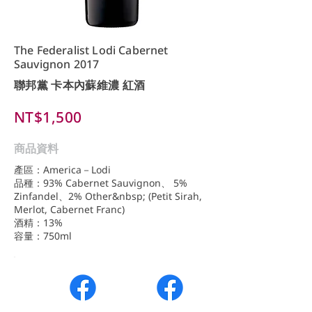
The Federalist Lodi Cabernet
Sauvignon 2017
聯邦黨 卡本內蘇維濃 紅酒
NT$1,500
商品資料
產區：America－Lodi
品種：93% Cabernet Sauvignon、 5%
Zinfandel、2% Other&nbsp; (Petit Sirah,
Merlot, Cabernet Franc)
酒精：13%
容量：750ml