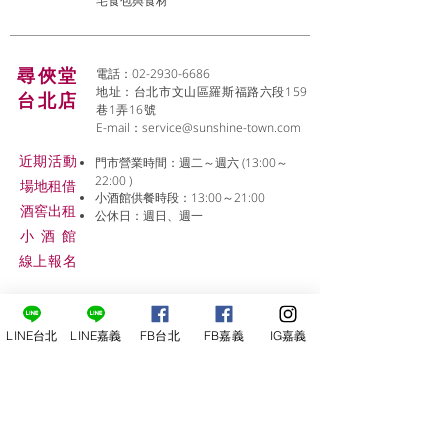
宅食包與食材
尋俠堂
電話：02-2930-6686
地址：台北市文山區羅斯福路六段159
台北店
巷1弄16號
E-mail：
service@sunshine-town.com
近期活動
門市營業時間：週二～週六 (13:00～
22:00 )
場地租借
小酒館供餐時段：13:00～21:00
​酒窖出租
公休日：週日、週一
小酒
館
線上報名
LINE台北
LINE嘉義
FB台北
FB嘉義
IG嘉義