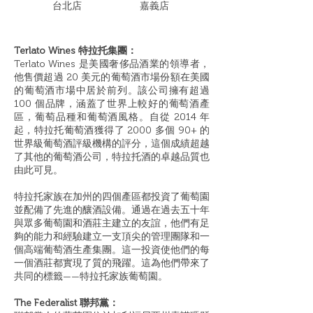
​台北店
嘉義店
Terlato Wines 特拉托集團：
Terlato Wines 是美國奢侈品酒業的領導者，
他售價超過 20 美元的葡萄酒市場份額在美國
的葡萄酒市場中居於前列。該公司擁有超過
100 個品牌，涵蓋了世界上較好的葡萄酒產
區，葡萄品種和葡萄酒風格。自從 2014 年
起，特拉托葡萄酒獲得了 2000 多個 90+ 的
世界級葡萄酒評級機構的評分，這個成績超越
了其他的葡萄酒公司，特拉托酒的卓越品質也
由此可見。
特拉托家族在加州的四個產區都投資了葡萄園
並配備了先進的釀酒設備。通過在過去五十年
與眾多葡萄園和酒莊主建立的友誼，他們有足
夠的能力和經驗建立一支頂尖的管理團隊和一
個高端葡萄酒生產集團。這一投資使他們的每
一個酒莊都實現了質的飛躍。這為他們帶來了
共同的標籤——特拉托家族葡萄園。
The Federalist 聯邦黨：