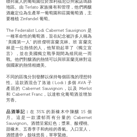
聯邦黨人的葡萄園位於加利福尼亞州索諾瑪縣
地區。由 Terlato 家族擁有和管理，他們將釀
酒廠定位為生產單一葡萄園和莊園葡萄酒，主
要種植 Zinfandel 葡萄。
The Federalist Lodi Cabernet Sauvignon 是
一種革命性的葡萄酒，旨在紀念被許多人稱為
“美國第一人” 的班傑明富蘭克林。班 富蘭克
林是一位熱情的人，他幫助起草了《獨立宣
言》，並在美國獨立戰爭期間為殖民統一而
戰。他們對釀酒的熱情可以與班富蘭克林對這
個國家的熱情相媲美。
不同的區塊分別發酵以保持每個區塊的理想特
性。這款酒混合了洛迪 ( Lodi ) 多個 AVA 子
產區的 Cabernet Sauvignon，以及 Merlot
和 Cabernet Franc，以達軟化葡萄酒並增加
芳香。
品酒筆記：
在 35% 的新橡木中陳釀 15 個
月。這是一款濃郁而有分量的 Cabernet
Sauvignon。酒體呈紫紅色；漿果、酸櫻桃、
甜橡木、五香李子和肉桂的香氣。入口宜人，
酒體適中，餘味悠長，單寧緊緻。