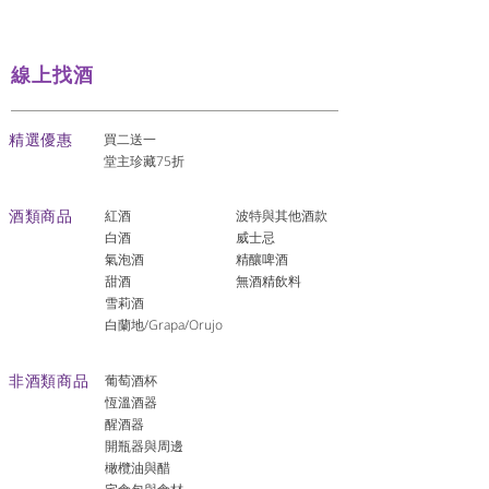
線上找酒
​精選優惠
買二送一
堂主珍藏75折
酒類商品
紅酒
波特與其他酒款
白酒
威士忌
氣泡酒
精釀啤酒
​甜酒
​無酒精飲料
雪莉酒
白蘭地/Grapa/Orujo
非酒類商品
葡萄酒杯
恆溫酒器
醒酒器
開瓶器與周邊
橄欖油與醋