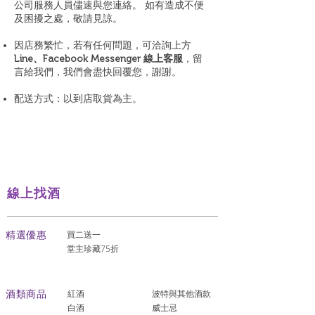
公司服務人員儘速與您連絡。 如有造成不便
及困擾之處，敬請見諒。
因店務繁忙，若有任何問題，可洽詢上方
Line、Facebook Messenger 線上客服
，留
言給我們，我們會盡快回覆您，謝謝。
配送方式：以到店取貨為主。
線上找酒
​精選優惠
買二送一
堂主珍藏75折
酒類商品
紅酒
波特與其他酒款
白酒
威士忌