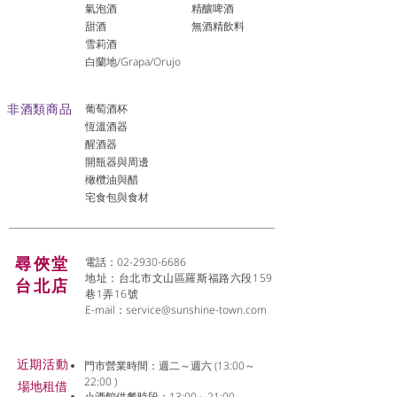
氣泡酒
精釀啤酒
​甜酒
​無酒精飲料
雪莉酒
白蘭地/Grapa/Orujo
非酒類商品
葡萄酒杯
恆溫酒器
醒酒器
開瓶器與周邊
橄欖油與醋
宅食包與食材
尋俠堂
電話：02-2930-6686
地址：台北市文山區羅斯福路六段159
台北店
巷1弄16號
E-mail：
service@sunshine-town.com
近期活動
門市營業時間：週二～週六 (13:00～
22:00 )
場地租借
小酒館供餐時段：13:00～21:00