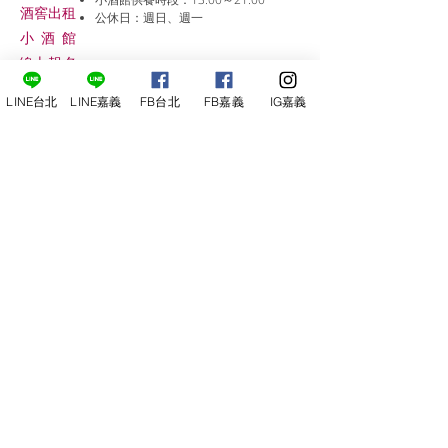
​酒窖出租
公休日：週日、週一
小酒
館
線上報名
LINE台北
LINE嘉義
FB台北
FB嘉義
IG嘉義
尋俠堂
電話：05-2273-705
地址：
嘉義市光彩街248巷9號
嘉義店
E-mail：
service@sunshine-town.com
近期活動
門市營業時間：週三～週日 (13:00～