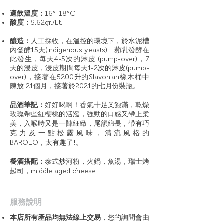
適飲溫度：
16°-18°C
酸度：
5.62gr./Lt.
釀造：
人工採收，在溫控的環境下，於水泥槽
內發酵15天(indigenous yeasts)，蘋乳發酵在
此發生，每天4-5次的淋皮 (pump-over)，7
天的浸皮，浸皮期間每天1-2次的淋皮(pump-
over)，接著在5200升的Slavonian橡木桶中
陳放 21個月，接著於2021的七月份裝瓶。
品酒筆記：
好好喝啊！香氣十足又飽滿，乾燥
玫瑰帶些紅櫻桃的活潑，強勁的口感又帶上柔
美，入喉時又是⼀陣細緻，尾韻綿長，帶有巧
克力及一點松露風味，清流風格的
BAROLO，太有趣了!。
餐酒搭配：
泰式炒河粉，火鍋，魚湯，瑞士烤
起司，middle aged cheese
​服務說明
本店所有產品均無法線上交易
，您的詢問會由