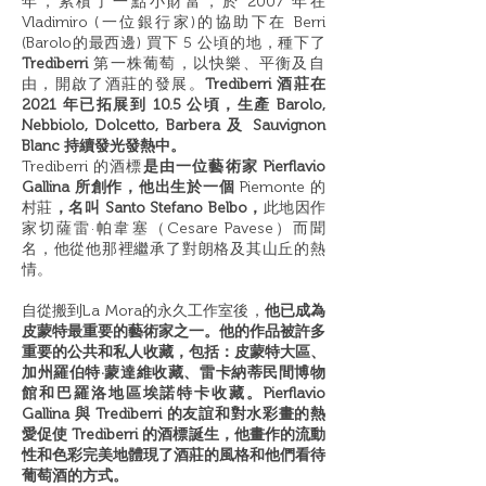
年，累積了⼀點小財富，於 2007 年在
Vladimiro (⼀位銀行家)的協助下在 Berri
(Barolo的最西邊) 買下 5 公頃的地，種下了
Trediberri
第⼀株葡萄，以快樂、平衡及自
由，開啟了酒莊的發展。
Trediberri 酒莊在
2021 年已拓展到 10.5 公頃，生產 Barolo,
Nebbiolo, Dolcetto, Barbera 及 Sauvignon
Blanc 持續發光發熱中。
Trediberri 的酒標
是由一位藝術家 Pierflavio
Gallina 所創作，他出生於一個
Piemonte 的
村莊
，名叫 Santo Stefano Belbo，
此地因作
家切薩雷·帕韋塞（Cesare Pavese）而聞
名，他從他那裡繼承了對朗格及其山丘的熱
情。
自從搬到La Mora的永久工作室後，
他已成為
皮蒙特最重要的藝術家之一。他的作品被許多
重要的公共和私人收藏，包括：皮蒙特大區、
加州羅伯特·蒙達維收藏、雷卡納蒂民間博物
館和巴羅洛地區埃諾特卡收藏。Pierflavio
Gallina 與 Trediberri 的友誼和對水彩畫的熱
愛促使 Trediberri 的酒標誕生，他畫作的流動
性和色彩完美地體現了酒莊的風格和他們看待
葡萄酒的方式。