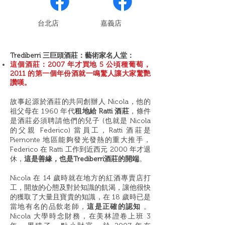
​台北店
嘉義店
Trediberri 三巨頭酒莊：藝術家名人堂：
這個酒莊：2007 年才買地 5 公頃種葡萄，
2011 的第一個年份酒就一鳴驚人讓大家驚艷
讚嘆。
故事起源於酒莊的共同創辦人 Nicola，他的
祖父母在 1960 年代
租地給 Ratti 酒莊
，條件
是酒莊必須聘請他們的兒子 (也就是 Nicola
的父親 Federico) 當員工，Ratti 酒莊是
Piemonte 地區能夠發光發熱的重大推手，
Federico 在 Ratti 工作到近西元 2000 年才退
休，
這是善緣，也是Trediberri酒莊的開端
。
Nicola 在 14 歲時就在地方的紅酒專賣店打
工，開放的心態及對於知識的飢渴，讓他很快
的獲取了大量且寶貴的知識，在 18 歲時已是
當地有名的品飲老師，
這是正確的認知
。
Nicola ⼤學時念財務，在美林證卷上班 3