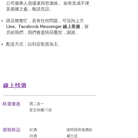
公司服務人員儘速與您連絡。 如有造成不便
及困擾之處，敬請見諒。
因店務繁忙，若有任何問題，可洽詢上方
Line、Facebook Messenger 線上客服
，留
言給我們，我們會盡快回覆您，謝謝。
配送方式：以到店取貨為主。
線上找酒
​精選優惠
買二送一
堂主珍藏75折
酒類商品
紅酒
波特與其他酒款
白酒
威士忌