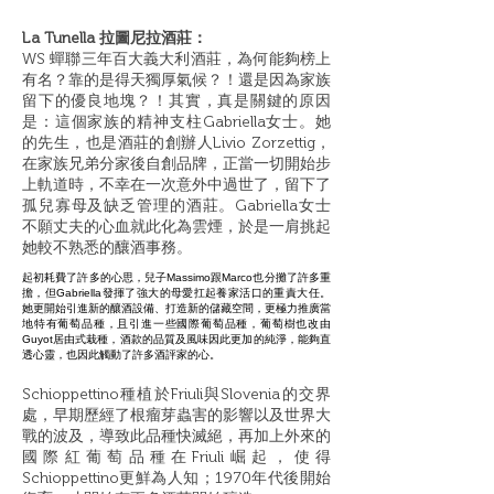
La Tunella 拉圖尼拉酒莊：
WS 蟬聯三年百大義大利酒莊，
為何能夠榜上
有名？靠的是得天獨厚氣候？！還是因為家族
留下的優良地塊？！其實，真是關鍵的原因
是：這個家族的精神支柱Gabriella女士。她
的先生，也是酒莊的創辦人Livio Zorzettig，
在家族兄弟分家後自創品牌，正當一切開始步
上軌道時，不幸在一次意外中過世了，留下了
孤兒寡母及缺乏管理的酒莊。Gabriella女士
不願丈夫的心血就此化為雲煙，於是一肩挑起
她較不熟悉的釀酒事務。
起初耗費了許多的心思，兒子Massimo跟Marco也分攤了許多重
擔，但Gabriella發揮了強大的母愛扛起養家活口的重責大任。
她更開始引進新的釀酒設備、打造新的儲藏空間，更極力推廣當
地特有葡萄品種，且引進一些國際葡萄品種，葡萄樹也改由
Guyot居由式栽種，酒款的品質及風味因此更加的純淨，能夠直
透心靈，也因此觸動了許多酒評家的心。
Schioppettino種植於Friuli與Slovenia的交界
處，早期歷經了根瘤芽蟲害的影響以及世界大
戰的波及，導致此品種快滅絕，再加上外來的
國際紅葡萄品種在Friuli崛起，使得
Schioppettino更鮮為人知；1970年代後開始