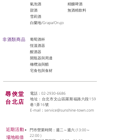
氣泡酒
精釀啤酒
​甜酒
​無酒精飲料
雪莉酒
白蘭地/Grapa/Orujo
非酒類商品
葡萄酒杯
恆溫酒器
醒酒器
開瓶器與周邊
橄欖油與醋
宅食包與食材
尋俠堂
電話：02-2930-6686
地址：台北市文山區羅斯福路六段159
台北店
巷1弄16號
E-mail：
service@sunshine-town.com
近期活動
門市營業時間：週二～週六 (13:00～
22:00 )
場地租借