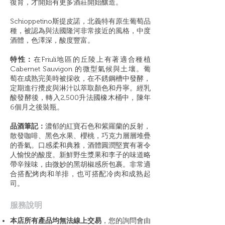
復育，才開始有更多酒莊開始釀造。
Schioppetino斯提皮諾，北義特有原生葡萄品
種，被認為與法國隆河非常接近的風格，中度
酒體，色澤深，酸度豐富。
特性：
在Friuli地區的丘陵上有著適合種植
Cabernet Sauvigon 的微型氣候與土壤。葡
萄在成熟完美時被採收，在不銹鋼槽中發酵，
定期進行攪皮與淋汁以萃取顏色和丹寧。經乳
酸發酵後，轉入2,500升法國橡木桶中，陳年
6個月之後裝瓶。
品酒筆記：
濃郁的紅寶石色和紫羅蘭的反射，
散發咖啡、黑色水果、櫻桃，巧克力層層堆疊
的香氣。口感柔和典雅，酒體圓潤堅實有著令
人愉悅的酸度。新鮮野生漿果和李子的味道略
帶辛辣味，由微妙的黑胡椒感所包裹。非常適
合搭配烤肉和羊排，也可搭配冷肉和成熟起
司。
​服務說明
本店所有產品均無法線上交易
，您的詢問會由