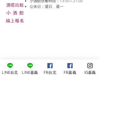
小酒館供餐時段：13:00～21:00
​酒窖出租
公休日：週日、週一
小酒
館
線上報名
LINE台北
LINE嘉義
FB台北
FB嘉義
IG嘉義
尋俠堂
電話：05-2273-705
地址：
嘉義市光彩街248巷9號
嘉義店
E-mail：
service@sunshine-town.com
近期活動
門市營業時間：週三～週日 (13:00～