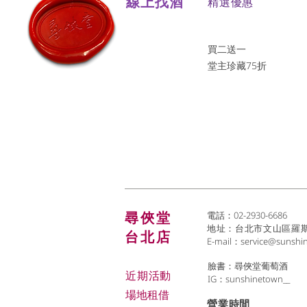
線上找酒
​精選優惠
買二送一
堂主珍藏75折
尋俠堂
電話：02-2930-6686
地址：台北市文山區羅斯福
台北店
E-mail：
service@sunshi
臉書：尋俠堂葡萄酒
近期活動
IG：sunshinetown__
場地租借
​營業時間