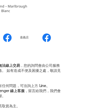
nd－Marlbrough
Blanc
嘉義店
無法線上交易
，您的詢問會由公司服務
絡。 如有造成不便及困擾之處，敬請見
有任何問題，可洽詢上方
Line、
senger 線上客服
，留言給我們，我們會
謝。
店取貨為主。