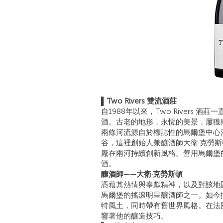
▌Two Rivers 雙流酒莊
自1988年以來，Two Rivers
酒。古老的地形，永恆的美景，屢獲
兩條河流源自於標誌性的馬爾堡中心
谷，這裡創始人兼釀酒師大衛·克勞
廠在兩河持續創新風格。善用馬爾堡
酒。
釀酒師——大衛·克勞斯頓
憑藉其熱情與奉獻精神，以及對該地區的深
馬爾堡的搖滾明星釀酒師之一。如今擁
特風土，同時帶有舊世界風格。在法
響著他的釀造技巧。