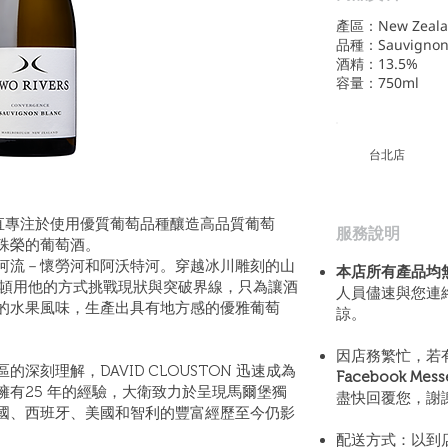
產區：New Zeala
品種：Sauvignon 
酒精：13.5%
容量：750ml
​台北店
 酒莊一直專注於使用優質葡萄品種釀造高品質葡萄
​服務說明
殊榮的葡萄酒。
河流－懷勞河和阿沃特河。穿越冰川雕刻的山
本店所有產品均
斯頓用他的方式挑戰現狀與突破界線，只為讓酒
人員儘速與您連
的水果風味，生產出具有地方感的優雅葡萄
諒。
因店務繁忙，若
刻理解，DAVID CLOUSTON 迅速成為
Facebook Mes
有25 年的經驗，大衛致力於呈現馬爾堡獨
盡快回覆您，謝
國、西班牙、美國和智利的豐富經歷至今仍影
配送方式：以到