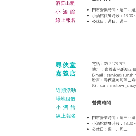
​酒窖出租
門市營業時間：週二～週六 (1
小酒
館
小酒館供餐時段：13:00～2
線上報名
公休日：週日、週一
尋俠堂
電話：05-2273-705
地址：
嘉義市光彩街24
嘉義店
E-mail：
service@sunshi
臉書：尋俠堂葡萄酒＿嘉
IG：sunshinetown_chiay
近期活動
場地租借
​營業時間
小酒
館
線上報名
門市營業時間：週三～週日 (1
小酒館供餐時段：13:00～2
公休日：週ㄧ、周二