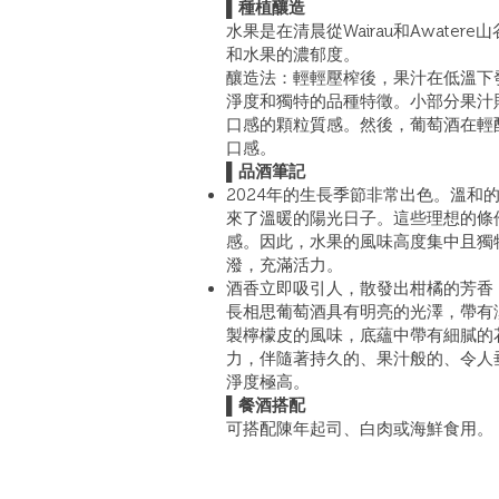
▌種植釀造
水果是在清晨從Wairau和Awate
和水果的濃郁度。
釀造法：輕輕壓榨後，果汁在低溫下
淨度和獨特的品種特徵。小部分果汁
口感的顆粒質感。然後，葡萄酒在輕
口感。
▌品酒筆記
2024年的生長季節非常出色。溫和的春
來了溫暖的陽光日子。這些理想的條
感。因此，水果的風味高度集中且獨
潑，充滿活力。
酒香立即吸引人，散發出柑橘的芳香
長相思葡萄酒具有明亮的光澤，帶有
製檸檬皮的風味，底蘊中帶有細膩的
力，伴隨著持久的、果汁般的、令人
淨度極高。
▌餐酒搭配
可搭配陳年起司、白肉或海鮮食用。