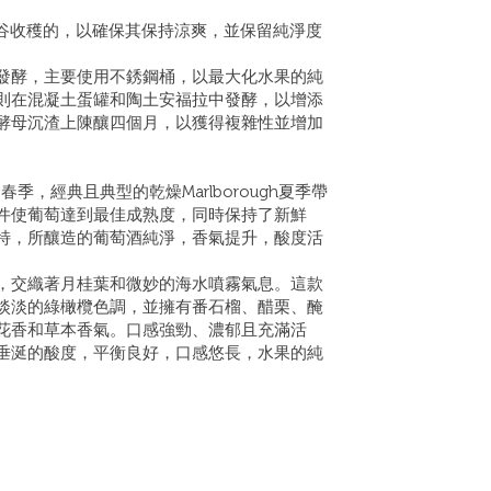
re山谷收穫的，以確保其保持涼爽，並保留純淨度
發酵，主要使用不銹鋼桶，以最大化水果的純
則在混凝土蛋罐和陶土安福拉中發酵，以增添
酵母沉渣上陳釀四個月，以獲得複雜性並增加
季，經典且典型的乾燥Marlborough夏季帶
件使葡萄達到最佳成熟度，同時保持了新鮮
特，所釀造的葡萄酒純淨，香氣提升，酸度活
，交織著月桂葉和微妙的海水噴霧氣息。這款
淡淡的綠橄欖色調，並擁有番石榴、醋栗、醃
花香和草本香氣。口感強勁、濃郁且充滿活
垂涎的酸度，平衡良好，口感悠長，水果的純