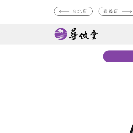
台北店
嘉義店