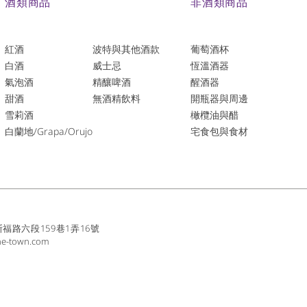
酒類商品
非酒類商品
紅酒
波特與其他酒款
葡萄酒杯
白酒
威士忌
恆溫酒器
氣泡酒
精釀啤酒
醒酒器
​甜酒
​無酒精飲料
開瓶器與周邊
雪莉酒
橄欖油與醋
白蘭地/Grapa/Orujo
宅食包與食材
路六段159巷1弄16號
ne-town.com