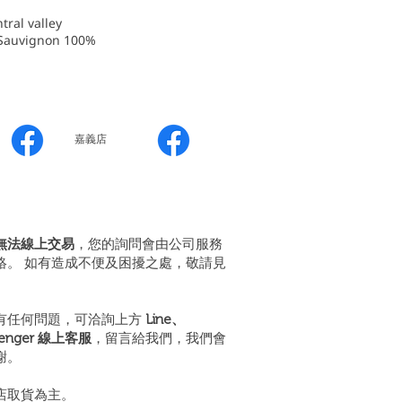
al valley
auvignon 100%
嘉義店
無法線上交易
，您的詢問會由公司服務
絡。 如有造成不便及困擾之處，敬請見
有任何問題，可洽詢上方
Line、
senger 線上客服
，留言給我們，我們會
謝。
店取貨為主。