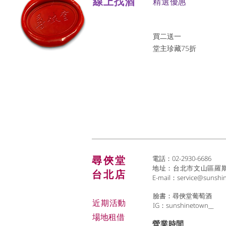
線上找酒
​精選優惠
買二送一
堂主珍藏75折
尋俠堂
電話：02-2930-6686
地址：台北市文山區羅斯福
台北店
E-mail：
service@sunshi
臉書：尋俠堂葡萄酒
近期活動
IG：sunshinetown__
場地租借
​營業時間