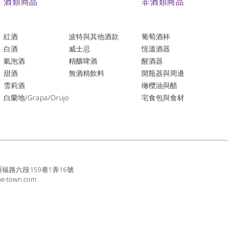
酒類商品
非酒類商品
紅酒
波特與其他酒款
葡萄酒杯
白酒
威士忌
恆溫酒器
氣泡酒
精釀啤酒
醒酒器
​甜酒
​無酒精飲料
開瓶器與周邊
雪莉酒
橄欖油與醋
白蘭地/Grapa/Orujo
宅食包與食材
路六段159巷1弄16號
ne-town.com