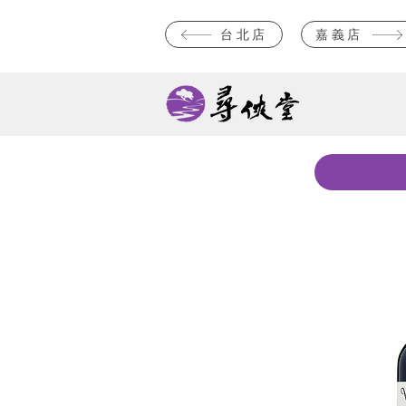
台北店
嘉義店