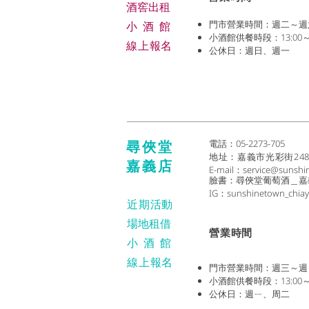
​酒窖出租
門市營業時間：週二～週六 (1
小酒
館
小酒館供餐時段：13:00～2
線上報名
公休日：週日、週一
尋俠堂
電話：05-2273-705
地址：
嘉義市光彩街24
嘉義店
E-mail：
service@sunshi
臉書：尋俠堂葡萄酒＿嘉
IG：sunshinetown_chiay
近期活動
場地租借
​營業時間
小酒
館
線上報名
門市營業時間：週三～週日 (1
小酒館供餐時段：13:00～2
公休日：週ㄧ、周二