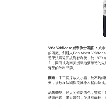
Viña Valdivieso威帝偉士酒莊 ：
威帝偉
的酒廠。創辦人Don Albert Val
遊學法國返回故鄉智利後，於 187
主，因而成為南美洲氣泡酒釀造的先
聲望的飲料品牌。
釀造：
手工摘採放入小箱，於不銹鋼桶內
天，後放在法國與美國橡木桶內熟成
品酒筆記：
迷人的鮮活酒色，豐富且
酒體飽實，果香濃郁，並具有肉桂、