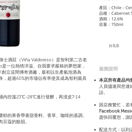
產區：Chile－Centr
品種：Cabernet S
酒精：12.6%
容量：750ml
​台北店
士酒莊（Viña Valdivieso）是智利第二古老
divieso是一位熱情洋溢、自我要求嚴格的夢想家，
​服務說明
9 年創立這間傳奇酒廠，最初以生產氣泡酒為
鋒，超過60%的市場佔有率使其成為智利最具
本店所有產品均
人員儘速與您連
諒。
控溫23℃-28℃進行發酵，再浸皮7-14
。
因店務繁忙，若
Facebook Mes
濃郁的果香帶著甜香料、香草、咖啡的基調。
盡快回覆您，謝
肉豆蔻的餘韻。
配送方式：以到