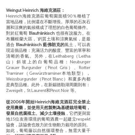
Weingut Heinrich 海維克酒莊：
Heinrich海維克酒莊葡萄園面積90％種植了
當地品種，比例還在不斷增長。厚厚的石灰石
層和涼爽的氣候構成了理想的白色葡萄條件。
對於紅葡萄
Blaufränkisch
也很有說服力。在
布爾根蘭大區，'鈣質土壤和涼爽氣候，是最
適合
Blaufränkisch 藍佛朗克的
風土，可以表
現這個品種：充滿活力的酸度、豐富的單寧和
清晰的香氣。另外，在Leithaberg（Leitha
山）斜坡上的白葡萄品種：Neuburger
Grauer Burgunder（Pinot Gris）、Rotter
Traminer（Gewürztraminer本地類型），
Weissburgunder（Pinot Blanc）和夏多內都
是典型品種。此外，在新錫德勒湖周圍則有：
Zweigelt，St.Laurent和Pinot Noir 等。
從2006年開始
Heinrich海維克
酒莊完全禁止
使用農藥，並使用天然製劑為基礎栽培葡萄，
發展
自然腐殖土、減少土壤侵蝕
，它們更與當
地15位友善環境的葡萄酒農一起建立respekt
協會，該協會也致力於生物動力栽培的原則。
如此，葡萄藤以自然循環整合，無需大量干