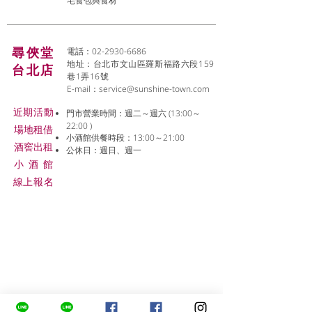
宅食包與食材
尋俠堂
電話：02-2930-6686
地址：台北市文山區羅斯福路六段159
台北店
巷1弄16號
E-mail：
service@sunshine-town.com
近期活動
門市營業時間：週二～週六 (13:00～
22:00 )
場地租借
小酒館供餐時段：13:00～21:00
​酒窖出租
公休日：週日、週一
小酒
館
線上報名