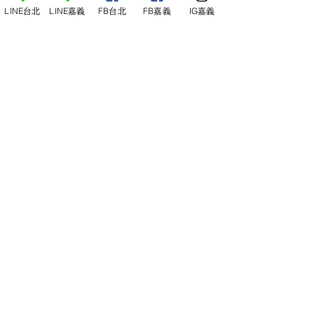
LINE台北
LINE嘉義
FB台北
FB嘉義
IG嘉義
尋俠堂
電話：05-2273-705
地址：
嘉義市光彩街248巷9號
嘉義店
E-mail：
service@sunshine-town.com
近期活動
門市營業時間：週三～週日 (13:00～
22:00 )
場地租借
小酒館供餐時段：13:00～21:00
小酒
館
公休日：週ㄧ、周二
線上報名