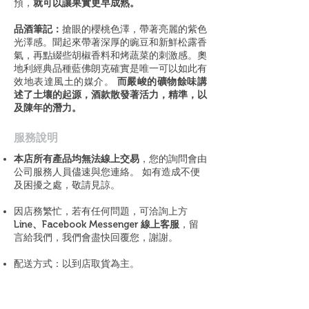
預，
就可以讓果實更早成熟。
品酒筆記：
搶眼的櫻桃色澤，帶著亮麗的紫色
光澤感。聞起來帶著深厚的豌豆和新鮮松露香
氣，再點綴些胡椒香料和烤蔬菜的刺激感。奧
地利經典品種藍佛朗克確實是唯一可以如此有
效地表達風土的媒介。
而嚴峻的礦物餘味講
述了土壤的起源，酒款散發著活力，精準，以
及陳年的潛力。
​服務說明
本店所有產品均無法線上交易
，您的詢問會由
公司服務人員儘速與您連絡。 如有造成不便
及困擾之處，敬請見諒。
因店務繁忙，若有任何問題，可洽詢上方
Line、Facebook Messenger 線上客服
，留
言給我們，我們會盡快回覆您，謝謝。
配送方式：以到店取貨為主。