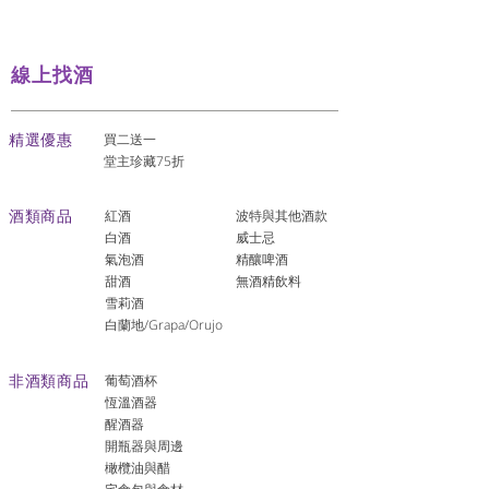
線上找酒
​精選優惠
買二送一
堂主珍藏75折
酒類商品
紅酒
波特與其他酒款
白酒
威士忌
氣泡酒
精釀啤酒
​甜酒
​無酒精飲料
雪莉酒
白蘭地/Grapa/Orujo
非酒類商品
葡萄酒杯
恆溫酒器
醒酒器
開瓶器與周邊
橄欖油與醋