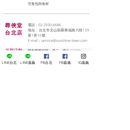
宅食包與食材
尋俠堂
電話：02-2930-6686
地址：台北市文山區羅斯福路六段159
台北店
巷1弄16號
E-mail：
service@sunshine-town.com
近期活動
門市營業時間：週二～週六 (13:00～
22:00 )
場地租借
小酒館供餐時段：13:00～21:00
LINE台北
LINE嘉義
FB台北
FB嘉義
IG嘉義
​酒窖出租
公休日：週日、週一
小酒
館
線上報名