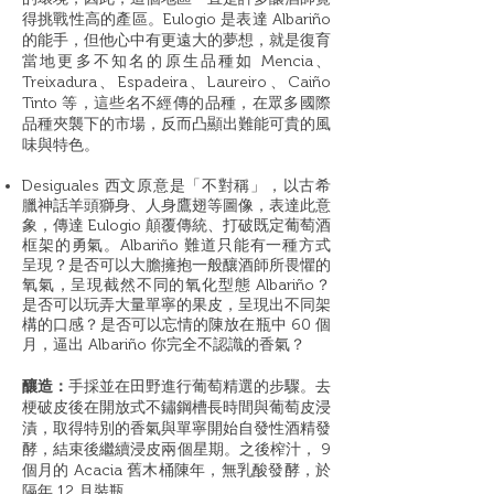
得挑戰性高的產區。Eulogio 是表達 Albariño
的能手，但他心中有更遠大的夢想，就是復育
當地更多不知名的原生品種如 Mencia、
Treixadura、Espadeira、Laureiro、Caiño
Tinto 等，這些名不經傳的品種，在眾多國際
品種夾襲下的市場，反而凸顯出難能可貴的風
味與特色。
Desiguales 西文原意是「不對稱」，以古希
臘神話羊頭獅身、人身鷹翅等圖像，表達此意
象，傳達 Eulogio 顛覆傳統、打破既定葡萄酒
框架的勇氣。Albariño 難道只能有一種方式
呈現？是否可以大膽擁抱一般釀酒師所畏懼的
氧氣，呈現截然不同的氧化型態 Albariño？
是否可以玩弄大量單寧的果皮，呈現出不同架
構的口感？是否可以忘情的陳放在瓶中 60 個
月，逼出 Albariño 你完全不認識的香氣？
釀造：
手採並在田野進行葡萄精選的步驟。去
梗破皮後在開放式不鏽鋼槽長時間與葡萄皮浸
漬，取得特別的香氣與單寧開始自發性酒精發
酵，結束後繼續浸皮兩個星期。之後榨汁， 9
個月的 Acacia 舊木桶陳年，無乳酸發酵，於
隔年 12 月裝瓶。