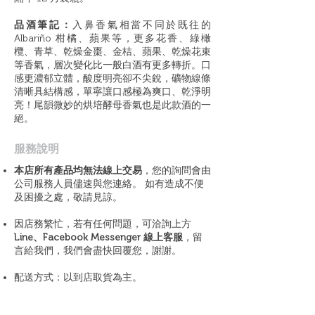
品酒筆記：
入鼻香氣相當不同於既往的
Albariño 柑橘、蘋果等，更多花香、綠橄
欖、青草、乾燥金棗、金桔、蘋果、乾燥花束
等香氣，層次變化比一般白酒有更多轉折。口
感更濃郁立體，酸度明亮卻不尖銳，礦物線條
清晰具結構感，單寧讓口感極為爽口、乾淨明
亮！尾韻微妙的烘培酵母香氣也是此款酒的一
絕。
​服務說明
本店所有產品均無法線上交易
，您的詢問會由
公司服務人員儘速與您連絡。 如有造成不便
及困擾之處，敬請見諒。
因店務繁忙，若有任何問題，可洽詢上方
Line、Facebook Messenger 線上客服
，留
言給我們，我們會盡快回覆您，謝謝。
配送方式：以到店取貨為主。