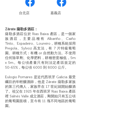
​台北店
嘉義店
Zárate 薩勒多酒莊：
薩勒多酒莊位於 Rias Baixa 產區，是一個家
族酒莊，主要品種有 Albariño、Caiño
Tinto、Espadeiro、Loureiro，耕種系統採用
Pregola、Sylvoz 高支法，有 7 片特級葡萄
園。耕種方式：有機 or 自然動力法。不使用
任何除草劑、化學肥料，耕種密度極低，5m
x 5m。每公頃產量只有到法定產區規定的
50-65%，每公頃 6000 到 8000 公斤。
Eulogio Pomares 是近代西班牙 Galicia 最受
矚目的年輕釀酒師，他是 Zárate 薩勒多家族
的第三代傳人，家族早在 17 世紀就開始釀酒
了。祖父在 1925 年在西班牙 Rias Baixa 產區
裡 Salnés Valle 成立酒莊，剛開始只有五公頃
的葡萄園面積，至今有 11 塊不同地區的葡萄
園。