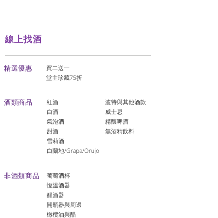
線上找酒
​精選優惠
買二送一
堂主珍藏75折
酒類商品
紅酒
波特與其他酒款
白酒
威士忌
氣泡酒
精釀啤酒
​甜酒
​無酒精飲料
雪莉酒
白蘭地/Grapa/Orujo
非酒類商品
葡萄酒杯
恆溫酒器
醒酒器
開瓶器與周邊
橄欖油與醋