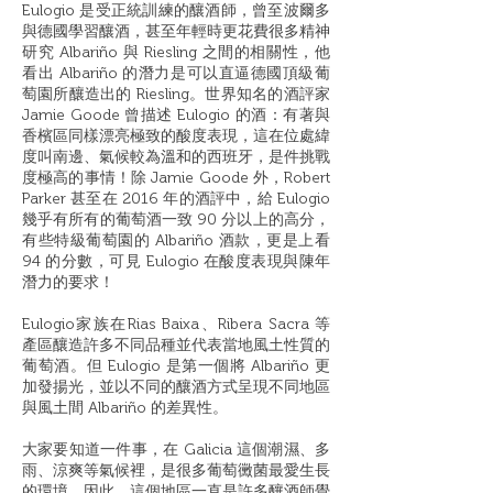
Eulogio 是受正統訓練的釀酒師，曾至波爾多
與德國學習釀酒，甚至年輕時更花費很多精神
研究 Albariño 與 Riesling 之間的相關性，他
看出 Albariño 的潛力是可以直逼德國頂級葡
萄園所釀造出的 Riesling。世界知名的酒評家
Jamie Goode 曾描述 Eulogio 的酒：有著與
香檳區同樣漂亮極致的酸度表現，這在位處緯
度叫南邊、氣候較為溫和的西班牙，是件挑戰
度極高的事情！除 Jamie Goode 外，Robert
Parker 甚至在 2016 年的酒評中，給 Eulogio
幾乎有所有的葡萄酒一致 90 分以上的高分，
有些特級葡萄園的 Albariño 酒款，更是上看
94 的分數，可見 Eulogio 在酸度表現與陳年
潛力的要求！
Eulogio家族在Rias Baixa、Ribera Sacra 等
產區釀造許多不同品種並代表當地風土性質的
葡萄酒。但 Eulogio 是第一個將 Albariño 更
加發揚光，並以不同的釀酒方式呈現不同地區
與風土間 Albariño 的差異性。
大家要知道一件事，在 Galicia 這個潮濕、多
雨、涼爽等氣候裡，是很多葡萄黴菌最愛生長
的環境，因此，這個地區一直是許多釀酒師覺