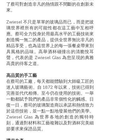
了蔡司對創造非凡的熱情跟不間斷的在創新未
來。
Zwiesel 不只是單單的玻璃品而已，而是把玻
璃世界裡所有的可能性都在這工藝中互相呼
應。蔡司全力投身於用最高水平的工藝技術來
創造獨一無二的產品，提供全世界無比非凡的
精品享受，也為這世界上的每一張餐桌帶來別
具風格的品味。高舉酒杯碰撞出的清脆悅耳
聲，代表的是 Zwiesel Glas 為您呈現的典雅
高貴的待客之道。
高品質的手工藝
在蔡司的工廠，每天都能體驗到大師級工匠的
迷人玻璃藝術。自 1872 年以來，技術已得到
完善並代代相傳。至今仍在使用的技術。一舉
一動都賦予我們的產品非常個性化的觸感。日
復一日，蔡司的玻璃製造商以承諾和熱情致力
於這些技術，並一點一點地發展他們的美學。
Zwiesel Glas 為世界各地的創造的獨特時
刻，通過對材料和工藝複雜以及對酒杯完美細
節要求來保證品質。