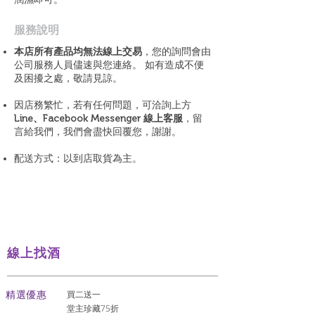
​服務說明
本店所有產品均無法線上交易
，您的詢問會由
公司服務人員儘速與您連絡。 如有造成不便
及困擾之處，敬請見諒。
因店務繁忙，若有任何問題，可洽詢上方
Line、Facebook Messenger 線上客服
，留
言給我們，我們會盡快回覆您，謝謝。
配送方式：以到店取貨為主。
線上找酒
​精選優惠
買二送一
堂主珍藏75折