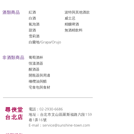
酒類商品
紅酒
波特與其他酒款
白酒
威士忌
氣泡酒
精釀啤酒
​甜酒
​無酒精飲料
雪莉酒
白蘭地/Grapa/Orujo
非酒類商品
葡萄酒杯
恆溫酒器
醒酒器
開瓶器與周邊
橄欖油與醋
宅食包與食材
尋俠堂
電話：02-2930-6686
地址：台北市文山區羅斯福路六段159
台北店
巷1弄16號
E-mail：
service@sunshine-town.com