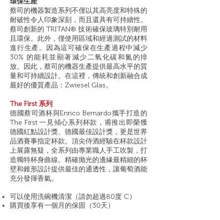
環保生產
蔡司的機器製造系列不僅以其高亮度和特殊的
耐破性令人印象深刻，而且還具有可持續性。
蔡司創新的 TRITAN® 技術確保玻璃特別耐用
且環保。此外，僅使用區域和經過測試的材料
進行生產。因為這可確保在生產過程中減少
30% 的能耗並顯著減少二氧化碳和氮的排
放。因此，蔡司的機器生產提供最高水平的質
量和可持續設計。在這裡，傳統和創新融合成
最好的優質產品：Zwiesel Glas。
The First 系列
德國蔡司酒杯與Enrico Bernardo攜手打造的
The First 一見傾心系列杯款，甫推出即榮獲
德國紅點設計獎、德國最佳設計獎，更是世界
品酒賽事指定杯款。頂尖侍酒經驗在杯款設計
上展露無疑，全系列由專業職人手工吹製，打
造獨特杯身曲線。精確抛光的邊緣最精細的杯
壁和錐形設計提供最佳的通透性，讓葡萄酒能
充分發揮香氣。
可以使用洗碗機清潔（請勿超過80度 C）
購買後享有一個月的保固（30天）