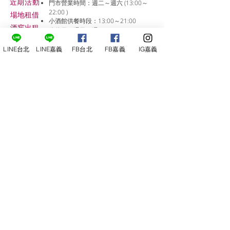
近期活動
門市營業時間：週二～週六 (13:00～
22:00 )
場地租借
小酒館供餐時段：13:00～21:00
​酒窖出租
公休日：週日、週一
小酒
館
LINE台北
LINE嘉義
FB台北
FB嘉義
IG嘉義
線上報名
尋俠堂
電話：05-2273-705
地址：
嘉義市光彩街248巷9號
嘉義店
E-mail：
service@sunshine-town.com
近期活動
門市營業時間：週三～週日 (13:00～