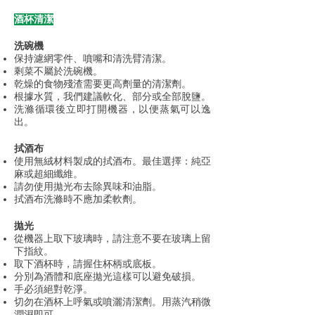
酒杯清潔
洗碗機
保持濾網零件、噴嘴和清洗臂清潔。
剩菜不屬於洗碗機。
乾燥的食物殘渣需要更高劑量的清潔劑。
根據水質，我們建議軟化、部分或全部脫鹽。
洗滌循環後立即打開機器，以便蒸氣可以逸
出。
拭酒布
使用無絨材料製成的拭酒布。最佳選擇：純亞
麻或超細纖維。
請勿使用拋光布去除異味和油脂。
拭酒布洗滌時不應加柔軟劑。
拋光
從機器上取下玻璃時，請注意不要在玻璃上留
下指紋。
取下酒杯時，請握住杯柄或底板。
分別為酒體和底座拋光這樣可以避免破損。
手必須絕對乾淨。
切勿在酒杯上呼氣或噴灑清潔劑。用蒸汽稍微
潤濕即可。