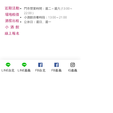
近期活動
門市營業時間：週二～週六 (13:00～
22:00 )
場地租借
小酒館供餐時段：13:00～21:00
​酒窖出租
公休日：週日、週一
小酒
館
線上報名
LINE台北
LINE嘉義
FB台北
FB嘉義
IG嘉義
尋俠堂
電話：05-2273-705
地址：
嘉義市光彩街248巷9號
嘉義店
E-mail：
service@sunshine-town.com