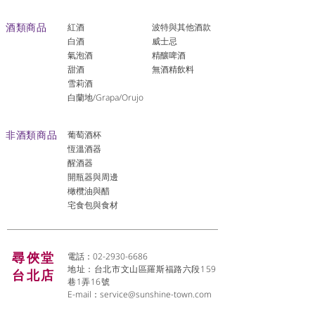
酒類商品
紅酒
波特與其他酒款
白酒
威士忌
氣泡酒
精釀啤酒
​甜酒
​無酒精飲料
雪莉酒
白蘭地/Grapa/Orujo
非酒類商品
葡萄酒杯
恆溫酒器
醒酒器
開瓶器與周邊
橄欖油與醋
宅食包與食材
尋俠堂
電話：02-2930-6686
地址：台北市文山區羅斯福路六段159
台北店
巷1弄16號
E-mail：
service@sunshine-town.com