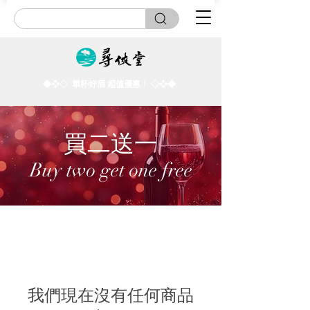
◆❖◇ ​​單杯好酒 超值優惠！ ◇❖◆
​買二送一
Buy two get one free
我們現在沒有任何商品