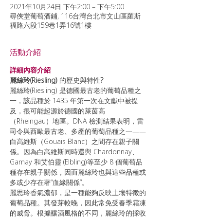
2021年10月24日 下午2:00 – 下午5:00
尋俠堂葡萄酒鋪, 116台灣台北市文山區羅斯
福路六段159巷1弄16號1樓
活動介紹
詳細內容介紹
麗絲玲(Riesling)
 的歷史與特性
?
麗絲玲(Riesling) 是德國最古老的葡萄品種之
一，該品種於 1435 年第一次在文獻中被提
及，很可能起源於德國的萊茵高
（Rheingau）地區。DNA 檢測結果表明，雷
司令與西歐最古老、多產的葡萄品種之一——
白高維斯（Gouais Blanc）之間存在親子關
係。因為白高維斯同時還與 Chardonnay、
Gamay 和艾伯靈 (Elbling)等至少 8 個葡萄品
種存在親子關係，因而麗絲玲也與這些品種或
多或少存在著“血緣關係”。
麗思玲香氣濃郁，是一種能夠反映土壤特徵的
葡萄品種。其發芽較晚，因此常免受春季霜凍
的威脅。根據釀酒風格的不同，麗絲玲的採收