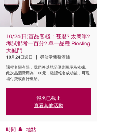
10/24(日)盲品客棧：甚麼? 太簡單?
考試都考一百分? 單一品種 Riesling
大亂鬥
10月24日週日
  |  
尋俠堂葡萄酒鋪
課程名額有限，我們將以登記優先順序為依據。
此次品酒費用為1100元，確認報名成功後，可現
場付費或自行繳納。
報名已截止
查看其他活動
時間 & 地點