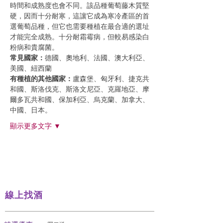
時間和成熟度也會不同。該品種葡萄藤木質堅
硬，因而十分耐寒，這讓它成為寒冷產區的首
選葡萄品種，但它也需要種植在最合適的選址
才能完全成熟。十分耐霜霉病，但較易感染白
粉病和貴腐菌。
常見國家：
德國、奧地利、法國、澳大利亞、
美國、紐西蘭
有種植的其他國家：
盧森堡、匈牙利、捷克共
和國、斯洛伐克、斯洛文尼亞、克羅地亞、摩
爾多瓦共和國、保加利亞、烏克蘭、加拿大、
中國、日本。
顯示更多文字 ▼
線上找酒