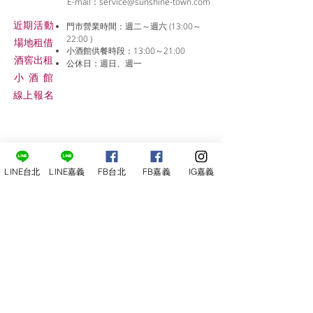
E-mail：
service@sunshine-town.com
近期活動
門市營業時間：週二～週六 (13:00～
22:00 )
場地租借
小酒館供餐時段：13:00～21:00
​酒窖出租
公休日：週日、週一
小酒
館
線上報名
LINE台北
LINE嘉義
FB台北
FB嘉義
IG嘉義
尋俠堂
電話：05-2273-705
地址：
嘉義市光彩街248巷9號
嘉義店
E-mail：
service@sunshine-town.com