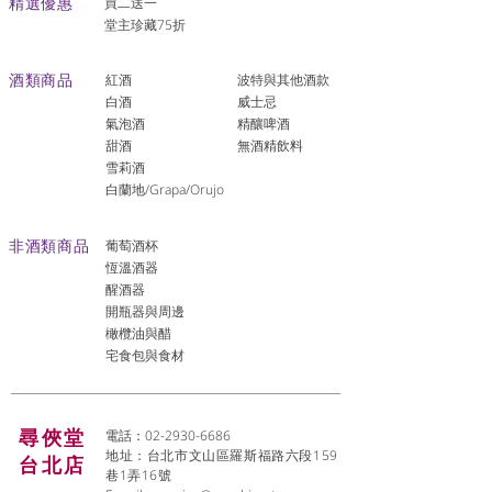
​精選優惠
買二送一
堂主珍藏75折
酒類商品
紅酒
波特與其他酒款
白酒
威士忌
氣泡酒
精釀啤酒
​甜酒
​無酒精飲料
雪莉酒
白蘭地/Grapa/Orujo
非酒類商品
葡萄酒杯
恆溫酒器
醒酒器
開瓶器與周邊
橄欖油與醋
宅食包與食材
尋俠堂
電話：02-2930-6686
地址：台北市文山區羅斯福路六段159
台北店
巷1弄16號