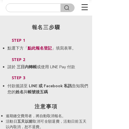
報名三步驟
STEP 1
點選下方「
點此
報名登記
」填寫表單。
STEP 2
請於
三日內轉帳
或使用 LINE Pay 付款
STEP 3
付款後請至
LINE 或 Facebook 私訊
告知我們
您的
姓名
與
帳號後五碼
​注意事項
逾期繳交費用者，將自動取消報名。
活動日
五天以前
取消可全額退費，活動日前五天
以內取消，恕不退費。