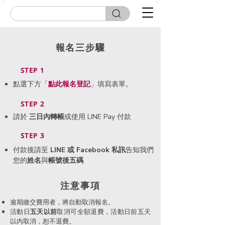
報名三步驟
STEP 1
點選下方「
點此
報名登記
」填寫表單。
STEP 2
請於
三日內轉帳
或使用 LINE Pay 付款
STEP 3
付款後請至
LINE 或 Facebook 私訊
告知我們
您的
姓名
與
帳號後五碼
​注意事項
逾期繳交費用者，將自動取消報名。
活動日
五天以前
取消可全額退費，活動日前五天
以內取消，恕不退費。