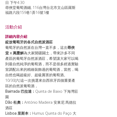
日 下午4:30
尋俠堂葡萄酒鋪, 116台灣台北市文山區羅斯
福路六段159巷1弄16號1樓
活動介紹
詳細內容介紹
綻放葡萄牙的各式自然派酒莊
葡萄牙的自然派在台灣一直不多，這次
尋俠
堂 x 萬憂解
為大家開疆闢土，帶來許多不同
產區的葡萄牙自然派酒莊，希望讓大家可以喝
到最自然純淨的葡萄酒，而不是很多經過實驗
室調配出來的精緻裝飾過的葡萄酒，當然，喝
自然也喝超級好、超級厲害的葡萄酒。
10/30(六)這一次挑選來自西班牙四個重要產
區的自然派葡萄酒，
Bairrada 巴拉達：
Quinta de Baixo 下海灣莊
園
Dão 杜奧：
António Madeira 安東尼‧馬德拉
酒莊
Lisboa 里斯本：
Humus Quinta do Paço 大