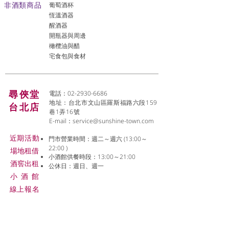
非酒類商品
葡萄酒杯
恆溫酒器
醒酒器
開瓶器與周邊
橄欖油與醋
宅食包與食材
尋俠堂
電話：02-2930-6686
地址：台北市文山區羅斯福路六段159
台北店
巷1弄16號
E-mail：
service@sunshine-town.com
近期活動
門市營業時間：週二～週六 (13:00～
22:00 )
場地租借
小酒館供餐時段：13:00～21:00
​酒窖出租
公休日：週日、週一
小酒
館
線上報名