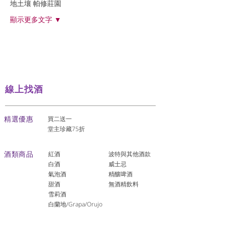
地土壤 帕修莊園
顯示更多文字 ▼
線上找酒
​精選優惠
買二送一
堂主珍藏75折
酒類商品
紅酒
波特與其他酒款
白酒
威士忌
氣泡酒
精釀啤酒
​甜酒
​無酒精飲料
雪莉酒
白蘭地/Grapa/Orujo