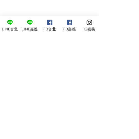
LINE台北
LINE嘉義
FB台北
FB嘉義
IG嘉義
尋俠堂
電話：05-2273-705
地址：
嘉義市光彩街248巷9號
嘉義店
E-mail：
service@sunshine-town.com
近期活動
門市營業時間：週三～週日 (13:00～
22:00 )
場地租借
小酒館供餐時段：13:00～21:00
小酒
館
公休日：週ㄧ、周二
線上報名