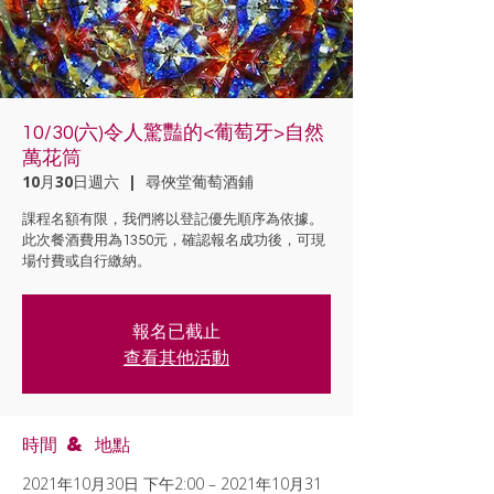
10/30(六)令人驚豔的<葡萄牙>自然
萬花筒
10月30日週六
  |  
尋俠堂葡萄酒鋪
課程名額有限，我們將以登記優先順序為依據。
此次餐酒費用為1350元，確認報名成功後，可現
場付費或自行繳納。
報名已截止
查看其他活動
時間 & 地點
2021年10月30日 下午2:00 – 2021年10月31