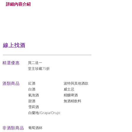
詳細內容介紹
線上找酒
​精選優惠
買二送一
堂主珍藏75折
酒類商品
紅酒
波特與其他酒款
白酒
威士忌
氣泡酒
精釀啤酒
​甜酒
​無酒精飲料
雪莉酒
白蘭地/Grapa/Orujo
非酒類商品
葡萄酒杯