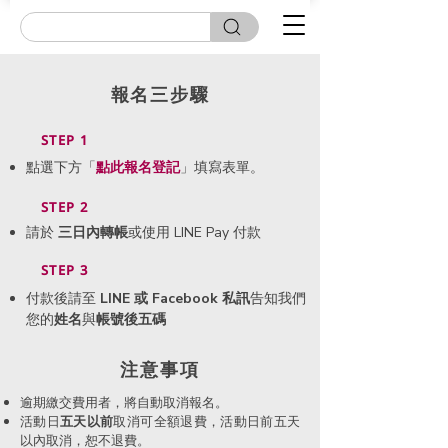
報名三步驟
STEP 1
點選下方「
點此
報名登記
」填寫表單。
STEP 2
請於
三日內轉帳
或使用 LINE Pay 付款
STEP 3
付款後請至
LINE 或 Facebook 私訊
告知我們
您的
姓名
與
帳號後五碼
​注意事項
逾期繳交費用者，將自動取消報名。
活動日
五天以前
取消可全額退費，活動日前五天
以內取消，恕不退費。