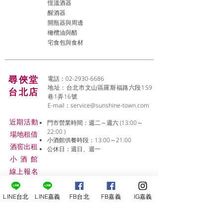
恆溫酒器
醒酒器
開瓶器與周邊
橄欖油與醋
宅食包與食材
尋俠堂
電話：02-2930-6686
地址：台北市文山區羅斯福路六段159
台北店
巷1弄16號
E-mail：
service@sunshine-town.com
近期活動
門市營業時間：週二～週六 (13:00～
22:00 )
場地租借
小酒館供餐時段：13:00～21:00
​酒窖出租
公休日：週日、週一
小酒
館
線上報名
LINE台北
LINE嘉義
FB台北
FB嘉義
IG嘉義