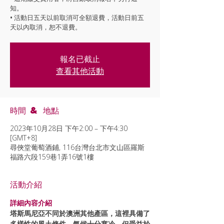
知。
• 活動日五天以前取消可全額退費，活動日前五
天以內取消，恕不退費。
報名已截止
查看其他活動
時間 & 地點
2023年10月28日 下午2:00 – 下午4:30
[GMT+8]
尋俠堂葡萄酒鋪, 116台灣台北市文山區羅斯
福路六段159巷1弄16號1樓
活動介紹
詳細內容介紹
塔斯馬尼亞不同於澳洲其他產區，這裡具備了
多樣性的風土條件，氣候十分寒冷，但受益於