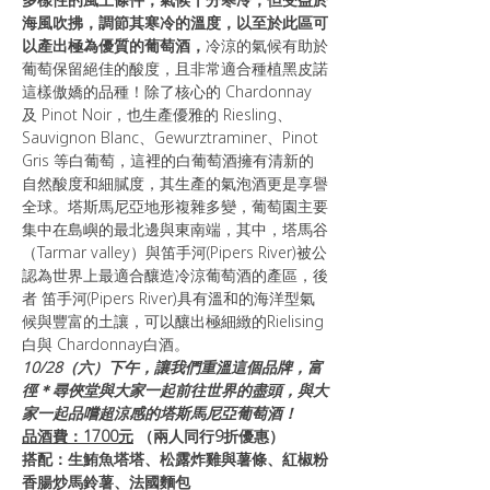
海風吹拂，調節其寒冷的溫度，以至於此區可
以產出極為優質的葡萄酒，
冷涼的氣候有助於
葡萄保留絕佳的酸度，且非常適合種植黑皮諾
這樣傲嬌的品種！除了核心的 Chardonnay 
及 Pinot Noir，也生產優雅的 Riesling、
Sauvignon Blanc、Gewurztraminer、Pinot 
Gris 等白葡萄，這裡的白葡萄酒擁有清新的
自然酸度和細膩度，其生產的氣泡酒更是享譽
全球。塔斯馬尼亞地形複雜多變，葡萄園主要
集中在島嶼的最北邊與東南端，其中，塔馬谷
（Tarmar valley）與笛手河(Pipers River)被公
認為世界上最適合釀造冷涼葡萄酒的產區，後
者 笛手河(Pipers River)具有溫和的海洋型氣
候與豐富的土讓，可以釀出極細緻的Rielising
白與 Chardonnay白酒。
10/28（六）下午，讓我們重溫這個品牌，富
徑＊尋俠堂與大家一起前往世界的盡頭，與大
家一起品嚐超涼感的塔斯馬尼亞葡萄酒！
品酒費：1700元
 （兩人同行9折優惠）
搭配：生鮪魚塔塔、松露炸雞與薯條、紅椒粉
香腸炒馬鈴薯、法國麵包