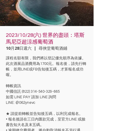
2023/10/28(六) 世界的盡頭：塔斯
馬尼亞超涼感葡萄酒
10月28日週六
  |  
尋俠堂葡萄酒鋪
課程名額有限，我們將以登記優先順序為依據。
此次酒展品酒費用為1700元。報名後，請先行轉
帳，並用LINE或FB告知後五碼，才算報名成功
喔。
轉帳資訊
中國信託 (822) 314-540-329-665
如需 LINE PAY 請加 LINE 詢問
LINE: @062ynevc
★ 請提前轉帳並告知後五碼，以利完成報名。
• 報名後請在三日內匯款完成，至官方LINE 或臉
書告知大名及末五碼。
• 逾期繳交費用者，將自動取消報名不另行通