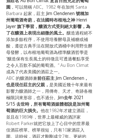
酒莊名 Au Bon Climat 意旨日照充足的葡萄
園
，可以簡稱 ABC。1982 年在加州 Santa 
Barbara 起家，莊主
 Jim Clendenen 號稱加
州葡萄酒奇葩，在法國時布根地之神 Henri 
Jayer 旗下學習，釀酒方式受到絕大影響，為
了在釀酒上表現出細微的風土。
釀造過程絕不
添加多餘程序，不使用培養酵母及補糖或補
酸，遵從古典手法在開放式酒桶中利用野生酵
母發酵，以布根地葡萄酒為標準釀酒哲學是
“釀造保有生長風土的特徵且可透過餐點享受
之令人百飲不膩的葡萄酒。“ Au Bon Climat 
成為了代表美國的酒莊之一。
ABC 的釀酒師兼
前任莊主 Jim Clendenen，
也是現任莊主的父親，
是美國近幾十年來最有
影響力釀酒師之一，用傳奇、天才、奇跡各種
極限詞來形容，也不過分。
Jim去年 2021 
5/15 去世時，所有葡萄酒媒體都說是加州葡
萄酒的巨大損失。
他在1982年才建立酒莊，
並且在1989年，世界上最權威的酒評家
Robert Parker就把它放上了心目中的世界最
佳酒莊榜單。榜單很短，只有10家酒莊入
圍。這時候，酒莊才剛剛成立7年。更絕的