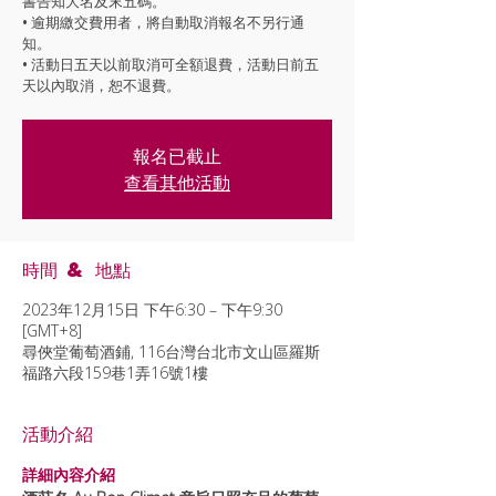
書告知大名及末五碼。
• 逾期繳交費用者，將自動取消報名不另行通
知。
• 活動日五天以前取消可全額退費，活動日前五
天以內取消，恕不退費。
報名已截止
查看其他活動
時間 & 地點
2023年12月15日 下午6:30 – 下午9:30
[GMT+8]
尋俠堂葡萄酒鋪, 116台灣台北市文山區羅斯
福路六段159巷1弄16號1樓
活動介紹
詳細內容介紹