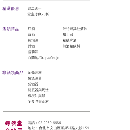
​精選優惠
買二送一
堂主珍藏75折
酒類商品
紅酒
波特與其他酒款
白酒
威士忌
氣泡酒
精釀啤酒
​甜酒
​無酒精飲料
雪莉酒
白蘭地/Grapa/Orujo
非酒類商品
葡萄酒杯
恆溫酒器
醒酒器
開瓶器與周邊
橄欖油與醋
宅食包與食材
尋俠堂
電話：02-2930-6686
地址：台北市文山區羅斯福路六段159