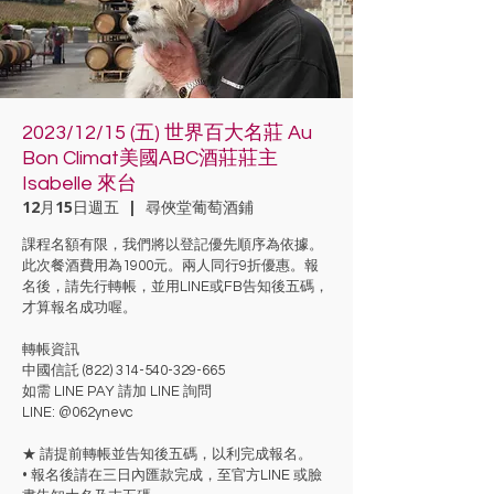
2023/12/15 (五) 世界百大名莊 Au
Bon Climat美國ABC酒莊莊主
Isabelle 來台
12月15日週五
  |  
尋俠堂葡萄酒鋪
課程名額有限，我們將以登記優先順序為依據。
此次餐酒費用為1900元。兩人同行9折優惠。報
名後，請先行轉帳，並用LINE或FB告知後五碼，
才算報名成功喔。
轉帳資訊
中國信託 (822) 314-540-329-665
如需 LINE PAY 請加 LINE 詢問
LINE: @062ynevc
★ 請提前轉帳並告知後五碼，以利完成報名。
• 報名後請在三日內匯款完成，至官方LINE 或臉