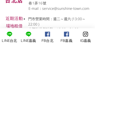
台北店
巷1弄16號
E-mail：
service@sunshine-town.com
近期活動
門市營業時間：週二～週六 (13:00～
22:00 )
場地租借
小酒館供餐時段：13:00～21:00
​酒窖出租
公休日：週日、週一
小酒
館
LINE台北
LINE嘉義
FB台北
FB嘉義
IG嘉義
線上報名
尋俠堂
電話：05-2273-705
地址：
嘉義市光彩街248巷9號
嘉義店