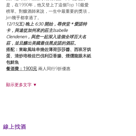
是，在1990年，他又登上了這個Top 10最愛
榜單。對釀酒師來說，一生中最重要的獎項，
Jim幾乎都拿過了。
12/15(五) 晚上 6:30 開始，尋俠堂＊愛諾特
卡，與遠從加州來的莊主Isabelle 
Clendenen，與您一起深入這個全球百大名
莊，並且釀出美國最佳黑皮諾的酒莊。
搭配：東歐風味串燒佐薄荷莎莎醬、西班牙烘
蛋、清炒培根佐巴伐利亞香腸、煙燻龍眼木紙
包鮮魚
餐酒費：1900元
顯示更多文字 ▼
線上找酒