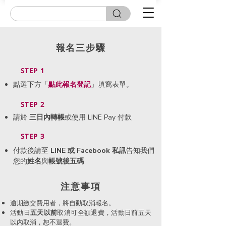
報名三步驟
STEP 1
點選下方「
點此
報名登記
」填寫表單。
STEP 2
請於
三日內轉帳
或使用 LINE Pay 付款
STEP 3
付款後請至
LINE 或 Facebook 私訊
告知我們
您的
姓名
與
帳號後五碼
​注意事項
逾期繳交費用者，將自動取消報名。
活動日
五天以前
取消可全額退費，活動日前五天
以內取消，恕不退費。