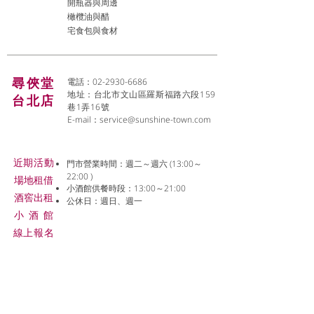
開瓶器與周邊
橄欖油與醋
宅食包與食材
尋俠堂
電話：02-2930-6686
地址：台北市文山區羅斯福路六段159
台北店
巷1弄16號
E-mail：
service@sunshine-town.com
近期活動
門市營業時間：週二～週六 (13:00～
22:00 )
場地租借
小酒館供餐時段：13:00～21:00
​酒窖出租
公休日：週日、週一
小酒
館
線上報名