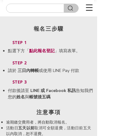
報名三步驟
STEP 1
點選下方「
點此
報名登記
」填寫表單。
STEP 2
請於
三日內轉帳
或使用 LINE Pay 付款
STEP 3
付款後請至
LINE 或 Facebook 私訊
告知我們
您的
姓名
與
帳號後五碼
​注意事項
逾期繳交費用者，將自動取消報名。
活動日
五天以前
取消可全額退費，活動日前五天
以內取消，恕不退費。