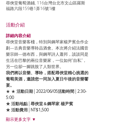
尋俠堂葡萄酒鋪, 116台灣台北市文山區羅斯
福路六段159巷1弄16號1樓
活動介紹
詳細內容介紹
尋俠堂音樂客棧，特別與鋼琴家楊尹賓合作企
劃—古典音樂導聆品酒會。本次將介紹法國音
樂宗師—德布西，與鋼琴詩人蕭邦，談談同是
生活在巴黎的兩位音樂家，一位如何”自私”，
另一位卻一腳跳脫了人類世界。
我們將以音樂、導聆，搭配尋俠堂精心挑選的
葡萄美酒，邀請您一同加入夏日午後的音樂饗
宴。
★ 
★ 
活動日期│2022/06/05
活動時間│2:30-
5:00
★ 活動地點│尋俠堂＆鋼琴家 楊尹賓 
★ 活動費用│NT$1,500
顯示更多文字 ▼