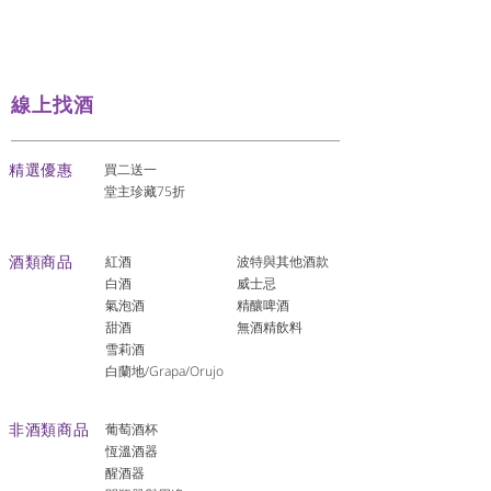
線上找酒
​精選優惠
買二送一
堂主珍藏75折
酒類商品
紅酒
波特與其他酒款
白酒
威士忌
氣泡酒
精釀啤酒
​甜酒
​無酒精飲料
雪莉酒
白蘭地/Grapa/Orujo
非酒類商品
葡萄酒杯
恆溫酒器
醒酒器