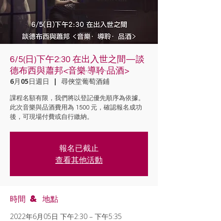
6/5(日)下午2:30 在出入世之間—談
德布西與蕭邦<音樂·導聆·品酒>
6月05日週日
  |  
尋俠堂葡萄酒鋪
課程名額有限，我們將以登記優先順序為依據。
此次音樂與品酒費用為 1500 元，確認報名成功
後，可現場付費或自行繳納。
報名已截止
查看其他活動
時間 & 地點
2022年6月05日 下午2:30 – 下午5:35