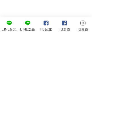
LINE台北
LINE嘉義
FB台北
FB嘉義
IG嘉義
尋俠堂
電話：05-2273-705
地址：
嘉義市光彩街248巷9號
嘉義店
E-mail：
service@sunshine-town.com
近期活動
門市營業時間：週三～週日 (13:00～
22:00 )
場地租借
小酒館供餐時段：13:00～21:00
小酒
館
公休日：週ㄧ、周二
線上報名