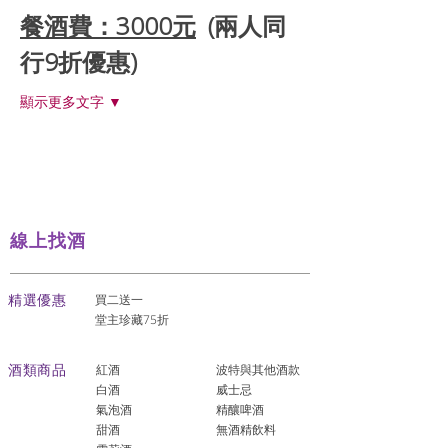
餐酒費：3000元
 (兩人同
行9折優惠)
顯示更多文字 ▼
線上找酒
​精選優惠
買二送一
堂主珍藏75折
酒類商品
紅酒
波特與其他酒款
白酒
威士忌
氣泡酒
精釀啤酒
​甜酒
​無酒精飲料