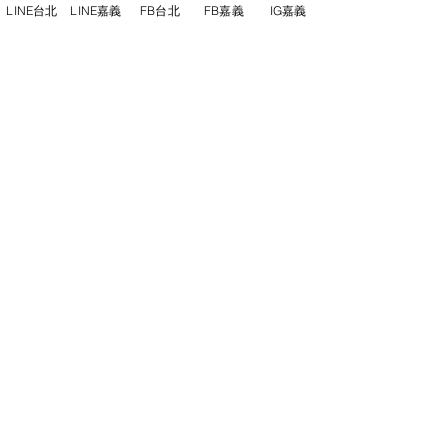
LINE台北
LINE嘉義
FB台北
FB嘉義
IG嘉義
尋俠堂
電話：05-2273-705
地址：
嘉義市光彩街248巷9號
嘉義店
E-mail：
service@sunshine-town.com
近期活動
門市營業時間：週三～週日 (13:00～
22:00 )
場地租借
小酒館供餐時段：13:00～21:00
小酒
館
公休日：週ㄧ、周二
線上報名