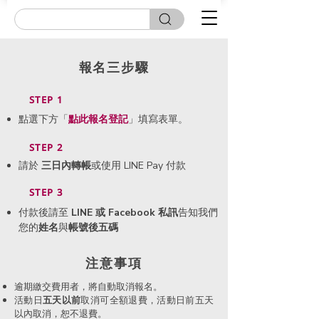
報名三步驟
STEP 1
點選下方「
點此
報名登記
」填寫表單。
STEP 2
請於
三日內轉帳
或使用 LINE Pay 付款
STEP 3
付款後請至
LINE 或 Facebook 私訊
告知我們
您的
姓名
與
帳號後五碼
​注意事項
逾期繳交費用者，將自動取消報名。
活動日
五天以前
取消可全額退費，活動日前五天
以內取消，恕不退費。