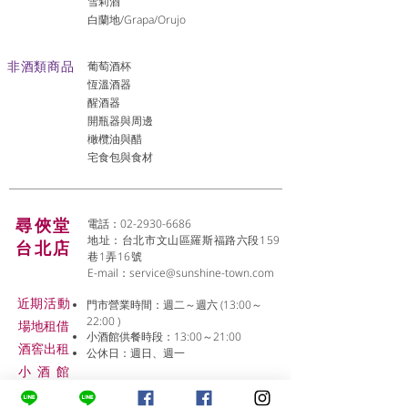
雪莉酒
白蘭地/Grapa/Orujo
非酒類商品
葡萄酒杯
恆溫酒器
醒酒器
開瓶器與周邊
橄欖油與醋
宅食包與食材
尋俠堂
電話：02-2930-6686
地址：台北市文山區羅斯福路六段159
台北店
巷1弄16號
E-mail：
service@sunshine-town.com
近期活動
門市營業時間：週二～週六 (13:00～
22:00 )
場地租借
小酒館供餐時段：13:00～21:00
​酒窖出租
公休日：週日、週一
小酒
館
線上報名