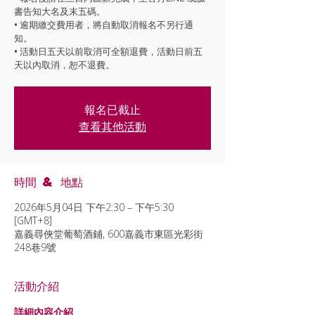
書告知大名及末五碼。
• 逾期繳交費用者，將自動取消報名不另行通
知。
• 活動日五天以前取消可全額退費，活動日前五
天以內取消，恕不退費。
報名已截止
查看其他活動
時間 & 地點
2026年5月04日 下午2:30 – 下午5:30
[GMT+8]
嘉義尋俠堂葡萄酒鋪, 600嘉義市東區光彩街
248巷9號
活動介紹
詳細內容介紹