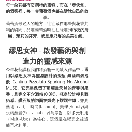
每一朵花都有它獨特的靈魂，而在「尋俠堂」
的酒窖裡，每一隻葡萄酒也都在訴說自己的故
事。
葡萄酒最迷人的地方，往往藏在那些與花香共
鳴的瞬間，品嚐葡萄酒時往往能嚐到
桔梗的清
幽、茉莉的芬芳、或是康乃馨的柔美香氣
。
繆思女神 - 啟發藝術與創
造力的靈感來源
今年花藝課程我們將酒瓶一同融入作品中，
選
用以繆思女神為靈感設計的酒瓶-無酒精氣泡
飲
Cantina Pizzolato Sparkling No Alcohol 
MUSE
，
它完整保留了葡萄最天然的營養與果
香，且完全不含酒精 (0.0%)。瓶身設計極具藝
術感。鑽石般的切面在燈光下熠熠生輝，
兼具
藝術（art)、時尚(fashion)、美學(Beauty)與
永續經營(Sustainability)為宗旨，以多元利用
（Multi-Use）為核心，讓酒瓶在喝完之後還
能再次利用。