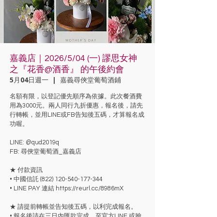
嘉義店｜2026/5/04 (一) 謬思女神
之『花香@酒香』 的午後約會
5月04日週一
  |  
嘉義尋俠堂葡萄酒鋪
名額有限，以登記優先順序為依據。此次餐酒費
用為3000元。兩人同行九折優惠，報名後，請先
行轉帳，並用LINE或FB告知後五碼，才算報名成
功喔。
LINE: @qud2019q
FB: 尋俠堂葡萄酒_嘉義店
★ 付款資訊
• 中國信託 (822) 120-540-177-344
• LINE PAY 連結 https://reurl.cc/8986mX
★ 請提前轉帳並告知後五碼，以利完成報名。
• 報名後請在三日內匯款完成，至官方LINE 或臉