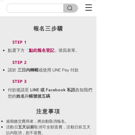
報名三步驟
STEP 1
點選下方「
點此
報名登記
」填寫表單。
STEP 2
請於
三日內轉帳
或使用 LINE Pay 付款
STEP 3
付款後請至
LINE 或 Facebook 私訊
告知我們
您的
姓名
與
帳號後五碼
​注意事項
逾期繳交費用者，將自動取消報名。
活動日
五天以前
取消可全額退費，活動日前五天
以內取消，恕不退費。