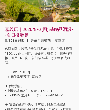
嘉義店｜2026/8/6 (四) 基礎品酒課-
-夏日微醺篇
8月06日週四
  |  
尋俠堂葡萄酒＿嘉義店
名額有限，以登記優先順序為依據。品酒課費用
1350元，兩人同行九折優惠，報名後，請先行轉
帳，並用LINE或FB告知後五碼，才算報名成功
喔。
LINE: @qud2019q
FB: 尋俠堂葡萄酒_嘉義店
★ 付款資訊
• 中國信託 (822) 120-540-177-344
• LINE PAY 連結 https://reurl.cc/8986mX
★ 請提前轉帳並告知後五碼，以利完成報名。
• 報名後請在三日內匯款完成，至官方LINE 或臉