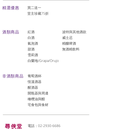
​精選優惠
買二送一
堂主珍藏75折
酒類商品
紅酒
波特與其他酒款
白酒
威士忌
氣泡酒
精釀啤酒
​甜酒
​無酒精飲料
雪莉酒
白蘭地/Grapa/Orujo
非酒類商品
葡萄酒杯
恆溫酒器
醒酒器
開瓶器與周邊
橄欖油與醋
宅食包與食材
尋俠堂
電話：02-2930-6686