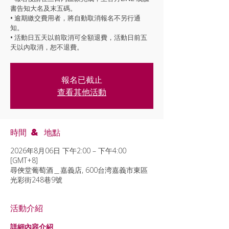
書告知大名及末五碼。
• 逾期繳交費用者，將自動取消報名不另行通
知。
• 活動日五天以前取消可全額退費，活動日前五
天以內取消，恕不退費。
報名已截止
查看其他活動
時間 & 地點
2026年8月06日 下午2:00 – 下午4:00
[GMT+8]
尋俠堂葡萄酒＿嘉義店, 600台湾嘉義市東區
光彩街248巷9號
活動介紹
詳細內容介紹