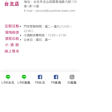
地址：台北市文山區羅斯福路六段159
台北店
巷1弄16號
E-mail：
service@sunshine-town.com
近期活動
門市營業時間：週二～週六 (13:00～
22:00 )
場地租借
小酒館供餐時段：13:00～21:00
​酒窖出租
公休日：週日、週一
小酒
館
線上報名
LINE台北
LINE嘉義
FB台北
FB嘉義
IG嘉義