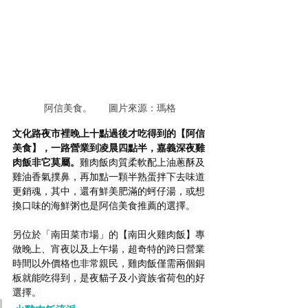
阿信美食。      圖片來源：瑪格
文化路夜市裡晚上十點過後才吃得到的【阿信
美食】，一路營業到凌晨四點半，嘉義深夜雞
肉飯非它莫屬。
雞肉飯肉質柔軟配上油蔥酥及
雞油香氣撲鼻，再加點一顆半熟蛋拌下去味道
更銷魂，其中，還有鮮美肥滿的蚵仔湯，或想
換口味的海鮮粥也是阿信美食推薦的選擇。
另位於「南田菜市場」的【南田火雞肉飯】專
做晚上、宵夜以及上午場，超奇特的跨日營業
時間以外價格也非常親民，雞肉飯僅需兩個銅
板就能吃得到，是夜貓子及小資族省荷包的好
選擇。