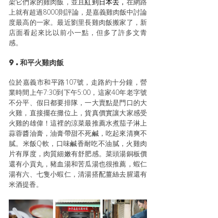
架它們家的雞肉飯，並且
紅到日本去，
在網路
上就有超過8000則評論，是嘉義雞肉飯中討論
度最高的一家。最近劉里長雞肉飯搬家了，新
店面看起來比以前小一點，但多了許多文青
感。
9.和平火雞肉飯
位於嘉義市和平路107號，走路約十分鐘，營
業時間上午7:30到下午5:00，這家40年老字號
不分平、假日都要排隊，一大賣點是門口的大
火雞，直接擺在攤位上，貨真價實讓大家感受
火雞的雄偉！這裡的涼菜最推薦水煮茄子淋上
蒜蓉醬油膏，油膏帶甜不死鹹，吃起來清爽不
膩。米飯Q軟，口味鹹香耐吃不油膩，火雞肉
片有厚度，肉質細嫩有舒肥感。菜頭湯銅板價
還有小貢丸，豬血湯和苦瓜湯也很推薦，蝦仁
湯有六、七隻小蝦仁，清湯搭配薑絲去腥還有
米酒提香。