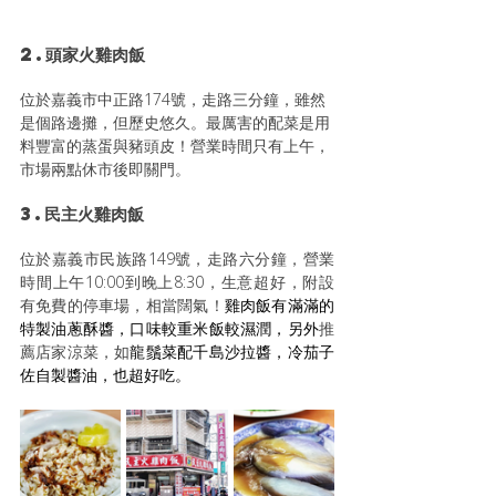
2.頭家火雞肉飯
位於嘉義市中正路174號，走路三分鐘，雖然
是個路邊攤，但歷史悠久。最厲害的配菜是用
料豐富的蒸蛋與豬頭皮！營業時間只有上午，
市場兩點休市後即關門。
3.民主火雞肉飯
位於嘉義市民族路149號，走路六分鐘，營業
時間上午10:00到晚上8:30，生意超好，附設
有免費的停車場，相當闊氣！
雞肉飯有滿滿的
特製油蔥酥醬，口味較重米飯較濕潤，另外
推
薦店家涼菜，如
龍鬚菜配千島沙拉醬，冷茄子
佐自製醬油，也超好吃。