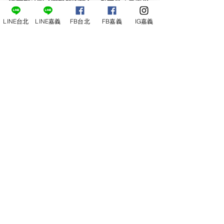
添壽創立的【噴水雞肉飯】，可說是「嘉義火
雞肉飯」的創始店，因為區位極佳，位於「嘉
LINE台北
LINE嘉義
FB台北
FB嘉義
IG嘉義
義噴水圓環」因此打響嘉義雞肉飯的名號。的
雖然價格相較之下偏貴，環境也不如新興店家
華麗，評價兩極，但就以品嚐嘉義雞肉飯的角
度來看的話，噴水雞肉飯還是不錯的入門選
擇，且歷史悠久有一定的代表性。
標記：
嘉義口袋名單
口袋景點｜嘉義
最新文章
查看全部