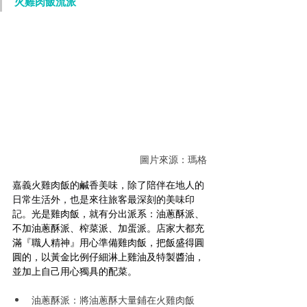
火雞肉飯流派
圖片來源：瑪格
嘉義火雞肉飯的鹹香美味，除了陪伴在地人的
日常生活外，也是來往旅客最深刻的美味印
記。
光是雞肉飯，就有分出派系：油蔥酥派、
不加油蔥酥派、榨菜派、加蛋派。店家大都充
滿『職人精神』用心準備雞肉飯，把飯盛得圓
圓的，以黃金比例仔細淋上雞油及特製醬油，
並加上自己用心獨具的配菜。
油蔥酥派：將油蔥酥大量鋪在火雞肉飯