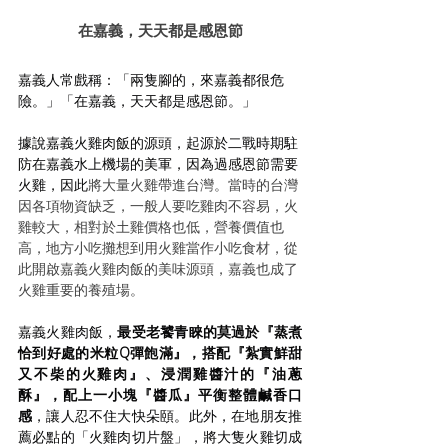
在嘉義，天天都是感恩節
嘉義人常戲稱：「兩隻腳的，來嘉義都很危
險。」「在嘉義，天天都是感恩節。」
據說嘉義火雞肉飯的源頭，起源於二戰時期駐
防在嘉義水上機場的美軍，因為過感恩節需要
火雞，因此
將大量火雞帶進台灣。當時的台灣
因各項物資缺乏，一般人要吃雞肉不容易，火
雞較大，相對於土雞價格也低，營養價值也
高，地方小吃攤想到用火雞當作小吃食材，從
此開啟嘉義火雞肉飯的美味源頭，嘉義也成了
火雞重要的養殖場。
嘉義火雞肉飯，
最受老饕青睞的莫過於『蒸煮
恰到好處的米粒Q彈飽滿』，搭配『紮實鮮甜
又不柴的火雞肉』、浸潤雞醬汁的『油蔥
酥』，配上一小塊『醬瓜』平衡整體鹹香口
感
，讓人忍不住大快朵頤。此外，在地朋友推
薦必點的「火雞肉切片盤」，將大隻火雞切成