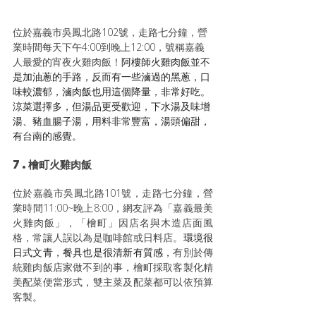
位於嘉義市吳鳳北路102號，走路七分鐘，營
業時間每天下午4:00到晚上12:00，號稱嘉義
人最愛的宵夜火雞肉飯！
阿樓師火雞肉飯並不
是加油蔥的手路，反而有一些滷過的黑蔥，口
味較濃郁，滷肉飯也用這個降量，非常好吃。
涼菜選擇多，但湯品更受歡迎，下水湯及味增
湯、豬血腸子湯，用料非常豐富，湯頭偏甜，
有台南的感覺。
7.檜町火雞肉飯
位於嘉義市吳鳳北路101號，走路七分鐘，營
業時間11:00~晚上8:00，網友評為「嘉義最美
火雞肉飯」，「檜町」因店名與木造店面風
格，常讓人誤以為是咖啡館或日料店。
環境很
日式文青，餐具也是很清新有質感，
有別於傳
統雞肉飯店家做不到的事，檜町採取客製化精
美配菜便當形式，雙主菜及配菜都可以依預算
客製。