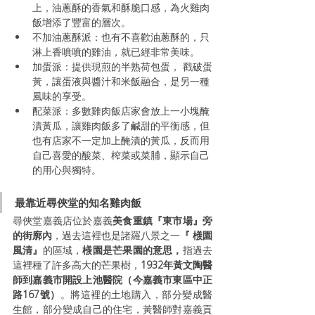
上，油蔥酥的香氣和酥脆口感，為火雞肉
飯增添了豐富的層次。
不加油蔥酥派：也有不喜歡油蔥酥的，只
淋上香噴噴的雞油，就已經非常美味。
加蛋派：提供現煎的半熟荷包蛋， 戳破蛋
黃，讓蛋液與醬汁和米飯融合，是另一種
風味的享受。
配菜派：多數雞肉飯店家會放上一小塊醃
漬黃瓜，讓雞肉飯多了鹹甜的平衡感，但
也有店家不一定加上醃漬的黃瓜，反而用
自己喜愛的酸菜、榨菜或菜脯，顯示自己
的用心與獨特。
最靠近尋俠堂的知名雞肉飯
尋俠堂嘉義店位於嘉義
美食重鎮『東市場』旁
的街廓內
，過去這裡也是諸羅八景之一
『 檨園
風清』
的區域，
檨園是芒果園的意思，
指過去
這裡種了許多高大的芒果樹，
1932年黃文陶醫
師到嘉義市開設上池醫院（今嘉義市東區中正
路167號）
。將這裡的土地購入，部分變成醫
生館，部分變成自己的住宅，黃醫師對嘉義貢