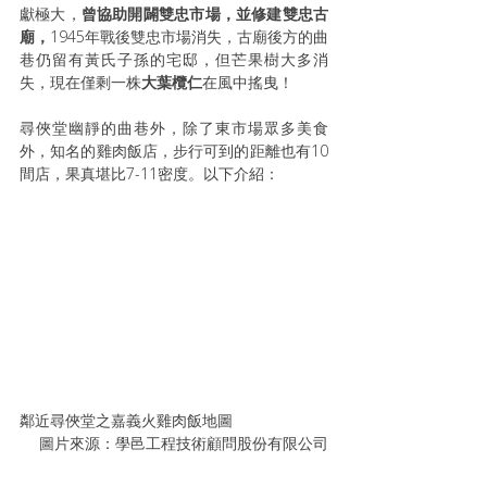
獻極大，
曾協助開闢雙忠市場，並修建雙忠古
廟，
1945年戰後雙忠市場消失，古廟後方的曲
巷仍留有黃氏子孫的宅邸，但芒果樹大多消
失，現在僅剩一株
大葉欖仁
在風中搖曳！
尋俠堂幽靜的曲巷外，除了東市場眾多美食
外，知名的雞肉飯店，步行可到的距離也有10
間店，果真堪比7-11密度。以下介紹：
鄰近尋俠堂之嘉義火雞肉飯地圖                      
圖片來源：學邑工程技術顧問股份有限公司