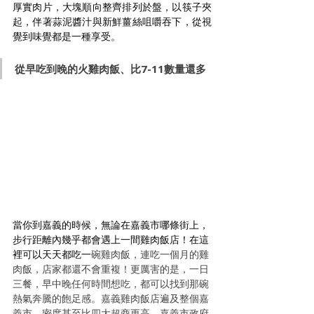
厚實肉片，大塊順向整齊排列於盤，以筷子夾
起，伴著蒜泥醬汁與新鮮薑絲咀嚼吞下，從視
覺到味覺都是一種享受。
從早吃到晚的火雞肉飯、比7-11數量還多
當你到嘉義的時候，無論在嘉義市哪條街上，
步行距離內幾乎都會遇上一間雞肉飯店！在這
裡可以天天都吃一
碗雞肉飯，連吃一個月的雞
肉飯，店家都還不會重複！更厲害的是，一日
三餐，早中晚任何時間想吃，都可以找到那碗
熱氣奔騰的飽足感。嘉義雞肉飯店遍及整個嘉
義市，密度甚至比四大超商更高，嘉義市政府