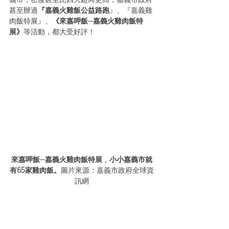
甚至辦過
『嘉義火雞飯公益路跑
』、『嘉義雞
肉飯特展』、
《來嘉呷飯─嘉義火雞肉飯特
展》
等活動，都大受好評！
來嘉呷飯─嘉義火雞肉飯特展
，
小小嘉義市就
有65家雞肉飯。
圖片來源：嘉義市政府全球資
訊網