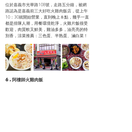
位於嘉義市光華路108號，走路五分鐘，被網
路認為是嘉義前三大好吃火雞肉飯店，
從上午
10：30就開始營業，直到晚上８點，幾乎一直
都是排隊人潮，用餐環境乾淨，火雞片飯很受
歡迎，肉質軟又鮮美，雞油多多，油亮亮的特
別香，涼菜推薦：三色蛋、半熟蛋、滷白菜！
6.阿樓師火雞肉飯