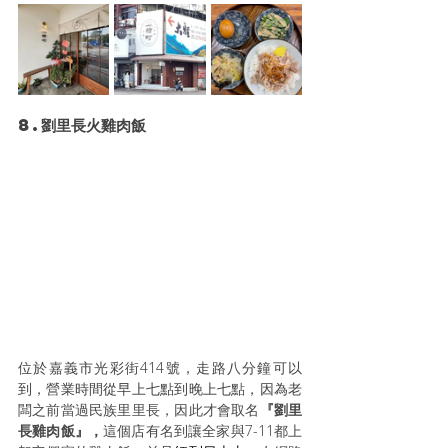
8.劉里長火雞肉飯
位於嘉義市光彩街414號，走路八分鐘可以
到，營業時間從早上七點到晚上七點，因為老
闆
之前當過民族里里長，因此才會取名
『劉里
長雞肉飯』，
這個店
有名到讓全家與7-11都上