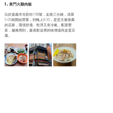
1.
東門火雞肉飯
位於嘉義市光彩街198號，走路三分鐘，清晨
5:00就開始營業，到晚上8:30，是堂主最推薦
的店家，環境舒適、乾淨又有冷氣，配菜豐
富，服務周到，最喜歡這裡的味增湯與皮蛋豆
腐。