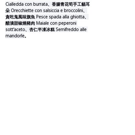
Cialledda con burrata、香腸青花筍手工貓耳
朵 Orecchiette con salsiccia e broccolini、
貪吃鬼風味旗魚 Pesce spada alla ghiotta、
醋漬甜椒燒豬肉 Maiale con peperoni 
sott'aceto、杏仁半凍冰糕 Semifreddo alle 
mandorle
。  