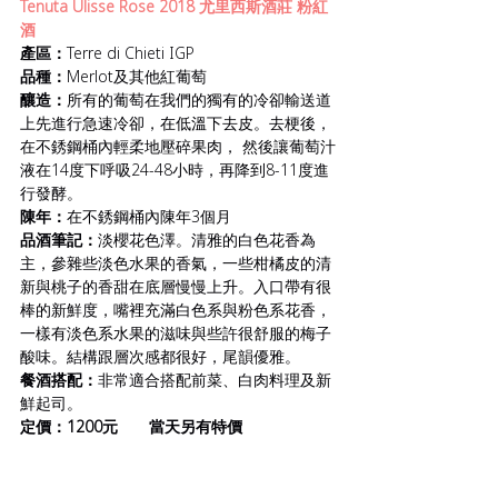
Tenuta Ulisse Rose 2018 尤里西斯酒莊 粉紅
酒
產區：
Terre di Chieti IGP
品種：
Merlot及其他紅葡萄
釀造：
所有的葡萄在我們的獨有的冷卻輸送道
上先進行急速冷卻，在低溫下去皮。去梗後，
在不銹鋼桶內輕柔地壓碎果肉， 然後讓葡萄汁
液在14度下呼吸24-48小時，再降到8-11度進
行發酵。
陳年：
在不銹鋼桶內陳年3個月
品酒筆記：
淡櫻花色澤。清雅的白色花香為
主，參雜些淡色水果的香氣，一些柑橘皮的清
新與桃子的香甜在底層慢慢上升。入口帶有很
棒的新鮮度，嘴裡充滿白色系與粉色系花香，
一樣有淡色系水果的滋味與些許很舒服的梅子
酸味。結構跟層次感都很好，尾韻優雅。
餐酒搭配：
非常適合搭配前菜、白肉料理及新
鮮起司。
定價：1200元       當天另有特價