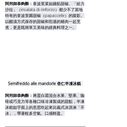
阿邦師恭夠酥：
拿波里菜如鑲餡甜椒、「給力
沙拉」（insalata di rinforzo）都少不了當地
特有的拿波里圓甜椒（papaccelle）的蹤影。
以醋漬方式保存的甜椒和煎過的豬肉一起烹
煮，更是既簡單又美味的經典料理之一。
Semifreddo alle mandorle 杏仁半凍冰糕  
阿邦師恭夠酥：
將蛋白霜混合水果、堅果、咖
啡或巧克力等各種口味冷凍製成的甜點，半凍
冰糕如字面上的意思吃起來比義式冰淇淋「不
冰」，帶著較多空氣、口感輕盈。