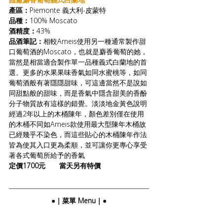
產區：
Piemonte 義大利-皮蒙特
品種：
100% Moscato
酒精度：
43%
品酒筆記：
相較Arneis使用另一種通常製作甜
口葡萄酒的Moscato，也就是麝香葡萄的她，
當然是相當適合製作單一品種義式白蘭地的首
選。更多的水果果味香氣如同水蜜桃等，如同
葡萄酒般有著隱隱甜味，可這邊當然不是說如
同甜點般的甜味，而是香氣中隱含甜美的香酚
分子物質故有這樣的錯覺。淡淡地金黃色說明
經過2年以上的木桶陳年，顏色差別僅在使用
的木桶不同如Arneis款使用最大型陳年木桶故
已經幾乎不染色，而這些貼心的木桶陳年作法
皆為使其入口更為柔順，並可讓你更專心享受
著各式葡萄所給予的香氣
定價1700元       當天另有特價
●｜菜單 Menu｜●