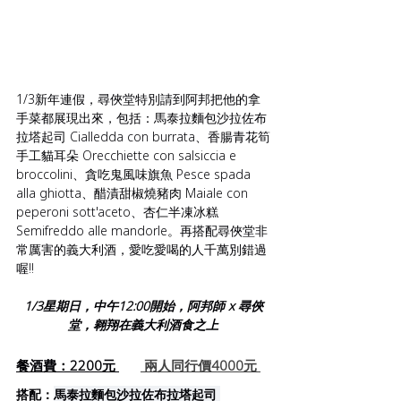
1/3新年連假，尋俠堂特別請到阿邦把他的拿
手菜都展現出來，包括：馬泰拉麵包沙拉佐布
拉塔起司 Cialledda con burrata、香腸青花筍
手工貓耳朵 Orecchiette con salsiccia e 
broccolini、貪吃鬼風味旗魚 Pesce spada 
alla ghiotta、醋漬甜椒燒豬肉 Maiale con 
peperoni sott'aceto、杏仁半凍冰糕 
Semifreddo alle mandorle。再搭配尋俠堂非
常厲害的義大利酒，愛吃愛喝的人千萬別錯過
喔!!
1/3星期日，中午12:00開始，阿邦師 x 尋俠
堂，翱翔在義大利酒食之上
餐酒費：2200元 
 兩人同行價4000元 
搭配：
馬泰拉麵包沙拉佐布拉塔起司 