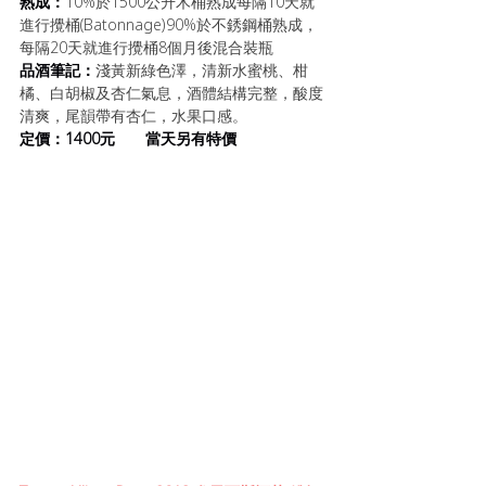
熟成：
10%於1500公升木桶熟成每隔10天就
進行攪桶(Batonnage)90%於不銹鋼桶熟成，
每隔20天就進行攪桶8個月後混合裝瓶 
品酒筆記：
淺黃新綠色澤，清新水蜜桃、柑
橘、白胡椒及杏仁氣息，酒體結構完整，酸度
清爽，尾韻帶有杏仁，水果口感。
定價：1400元       當天另有特價