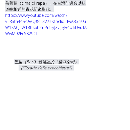
蕪菁葉（cima di rapa），在台灣則適合以味
道較相近的青花筍來取代。
https://www.youtube.com/watch?
v=R3tn44B4AeQ&t=327s&fbclid=IwAR3rr0u
W1zACJcW18ItkahsYfPr1ryJZUjeJB4oTiDvuTA
WwM92Ec5829CI
巴里（Bari）舊城區的「貓耳朵街」
（"Strada delle orecchiette"）