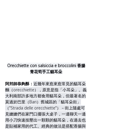
Orecchiette con salsiccia e broccolini 香腸
青花筍手工貓耳朵
阿邦師恭夠酥：
近幾年來愈來愈常見的貓耳朵
麵（orecchiette），原意是指「小耳朵」。義
大利南部許多地方都食用貓耳朵，但最著名的
莫過於巴里（Bari）舊城區的「貓耳朵街」
（"Strada delle orecchiette"）－街上隨處可
見嬤嬤們在家門口擺張大桌子，一邊聊天一邊
用小刀快速按壓出一顆顆的貓耳朵，在過去也
是貼補家用的代工。經典的做法是搭配香腸與