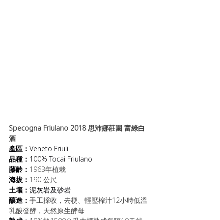
Specogna Friulano 2018 思沛娜莊園 富綠白
酒
產區：
Veneto Friuli
品種：
100% Tocai Friulano    
藤齡：
1963年植栽
海拔：
190 公尺 
土壤：
泥灰岩及砂岩 
釀造：
手工採收，去梗、輕壓榨汁12小時低溫
乳酸發酵，天然原生酵母