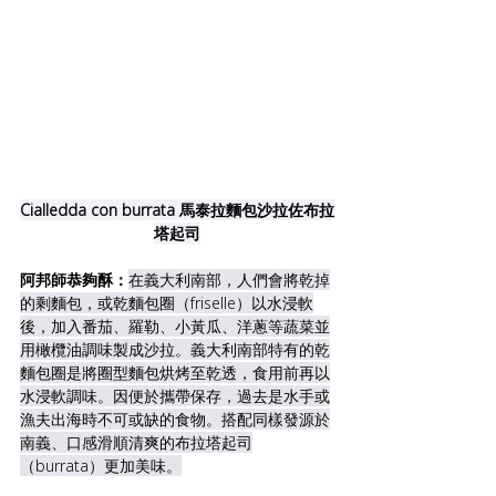
Cialledda con burrata 馬泰拉麵包沙拉佐布拉
塔起司
阿邦師恭夠酥：
在義大利南部，人們會將乾掉
的剩麵包，或乾麵包圈（friselle）以水浸軟
後，加入番茄、羅勒、小黃瓜、洋蔥等蔬菜並
用橄欖油調味製成沙拉。義大利南部特有的乾
麵包圈是將圈型麵包烘烤至乾透，食用前再以
水浸軟調味。因便於攜帶保存，過去是水手或
漁夫出海時不可或缺的食物。搭配同樣發源於
南義、口感滑順清爽的布拉塔起司
（burrata）更加美味。