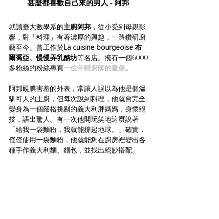
甚麼都喜歡自己來的男人 - 阿邦
就讀臺大數學系的
主廚阿邦
，從小受到母親影
響，對「料理」有著濃厚的興趣，一路鑽研廚
藝至今。曾工作於
La cuisine bourgeoise 布
爾喬亞、慢慢弄乳酪坊
等名店。擁有一個6000
多粉絲的粉絲專頁
一位年輕廚師的畫像
。
阿邦靦腆害羞的外表，常讓人誤以為他是個溫
馴可人的主廚，但每次說到料理，他就會完全
變身為一個嚴格挑剔的義大利胖媽媽，身懷絕
技，語出驚人。有一次他開玩笑地這麼說著
「給我一袋麵粉，我就能撐起地球。」確實，
僅僅使用一袋麵粉，他就能夠在廚房裡變出各
種手作義大利麵、麵包，並找出絕妙搭配。