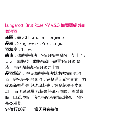
Lungarotti Brut Rosé NV V.S.Q 龍閣羅醍 粉紅
氣泡酒
產區：
義大利 Umbria - Torgiano
品種：
Sangiovese , Pinot Grigio
酒精度：
12.5%
釀造：
傳統香檳法，9個⽉瓶中發酵、架上 45
天⼈⼯轉瓶後，將瓶頸朝下靜置1個⽉後 除
渣，再經過陳釀2個⽉後才上市
品酒筆記：
遵循傳統香檳法製成的粉紅氣泡
酒，綿密細長 的氣泡，完整滿⾜感官饗宴。前
端為新鮮莓果 與玫瑰花香，散發著橘子皮氣
息， 而後緩緩釋 放榛果與礦石風味。酒體豐
腴、口感均衡，適合搭配所有類型餐點，特別
是亞洲菜。
定價1700元       當天另有特價