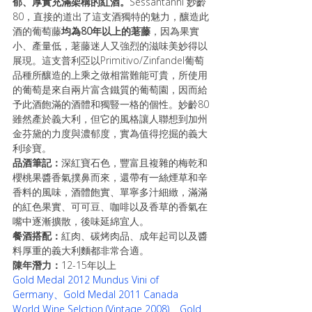
郁、厚實充滿架構的紅酒。
Sessantanni 妙齡
80，直接的道出了這支酒獨特的魅力，釀造此
酒的葡萄藤
均為80年以上的荖藤
，因為果實
小、產量低，荖藤迷人又強烈的滋味美妙得以
展現。這支普利亞以Primitivo/Zinfandel葡萄
品種所釀造的上乘之做相當難能可貴，所使用
的葡萄是來自兩片富含鐵質的葡萄園，因而給
予此酒飽滿的酒體和獨豎一格的個性。妙齡80
雖然產於義大利，但它的風格讓人聯想到加州
金芬黛的力度與濃郁度，實為值得挖掘的義大
利珍寶。
品酒筆記：
深紅寶石色，豐富且複雜的梅乾和
櫻桃果醬香氣撲鼻而來，還帶有一絲煙草和辛
香料的風味，酒體飽實、單寧多汁細緻，滿滿
的紅色果實、可可豆、咖啡以及香草的香氣在
嘴中逐漸擴散，後味延綿宜人。
餐酒搭配：
紅肉、碳烤肉品、成年起司以及醬
料厚重的義大利麵都非常合適。
陳年潛力：
12-15年以上
Gold Medal 2012 Mundus Vini of 
Germany、Gold Medal 2011 Canada 
World Wine Selction (Vintage 2008)、Gold 