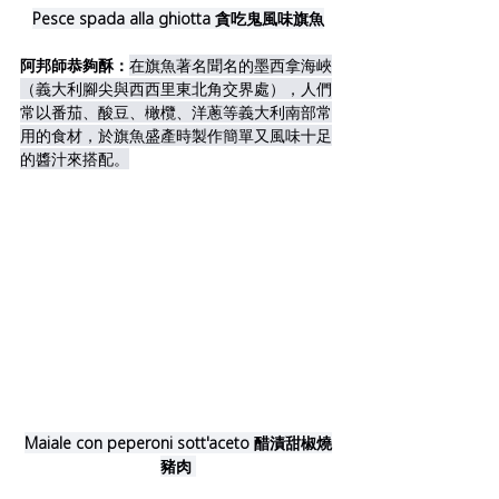
Pesce spada alla ghiotta 貪吃鬼風味旗魚
阿邦師恭夠酥：
在旗魚著名聞名的墨西拿海峽
（義大利腳尖與西西里東北角交界處），人們
常以番茄、酸豆、橄欖、洋蔥等義大利南部常
用的食材，於旗魚盛產時製作簡單又風味十足
的醬汁來搭配。
Maiale con peperoni sott'aceto 醋漬甜椒燒
豬肉 