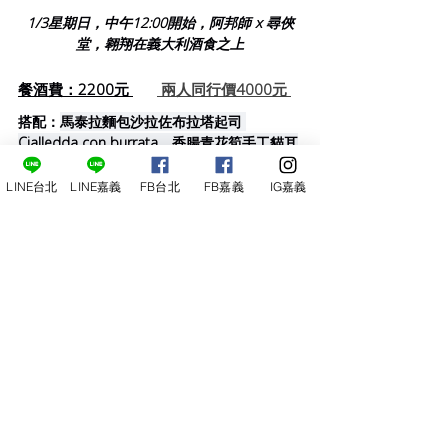
1/3星期日，中午12:00開始，阿邦師 x 尋俠
堂，翱翔在義大利酒食之上
餐酒費：2200元 
 兩人同行價4000元 
搭配：
馬泰拉麵包沙拉佐布拉塔起司 
Cialledda con burrata、香腸青花筍手工貓耳
朵 Orecchiette con salsiccia e broccolini、
貪吃鬼風味旗魚 Pesce spada alla ghiotta、
LINE台北
LINE嘉義
FB台北
FB嘉義
IG嘉義
醋漬甜椒燒豬肉 Maiale con peperoni 
sott'aceto、杏仁半凍冰糕 Semifreddo alle 
mandorle
。  
有興趣的朋友
請洽：02-29306686 尋俠堂葡萄酒
或手機 0920-050-828 找堂主
或手機 0961-543-623 店長宇樵