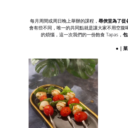
每月周間或周日晚上舉辦的課程，
尋俠堂為了從各
會有些不同，唯一的共同點就是讓大家不用空腹
的煩惱，這一次我們的一份飽食 Tapas，
包
  ●｜