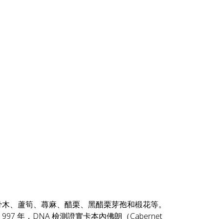
骨木、蘆筍、蕁麻、醋栗、黑醋栗芽孢和椴花等。
nc）1997 年，DNA 檢測證實卡本內佛朗（Cabernet 