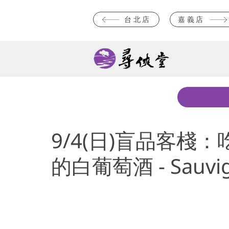
台北店
嘉義店
9/4(日)盲品客棧
的白葡萄酒 - Sauvi