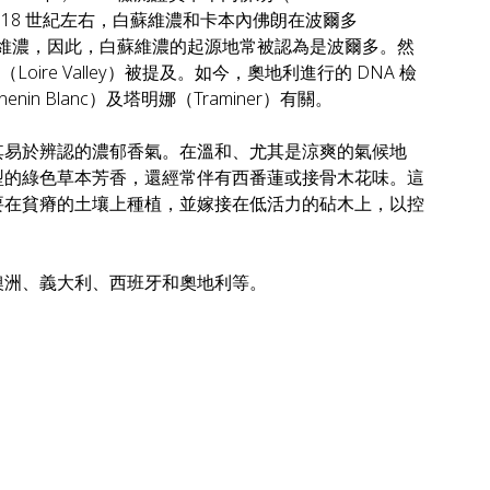
 18 世紀左右，白蘇維濃和卡本內佛朗在波爾多
內蘇維濃，因此，白蘇維濃的起源地常被認為是波爾多。然
oire Valley）被提及。如今，奧地利進行的 DNA 檢
 Blanc）及塔明娜（Traminer）有關。
其易於辨認的濃郁香氣。在溫和、尤其是涼爽的氣候地
型的綠色草本芳香，還經常伴有西番蓮或接骨木花味。這
要在貧瘠的土壤上種植，並嫁接在低活力的砧木上，以控
澳洲、義大利、西班牙和奧地利等。