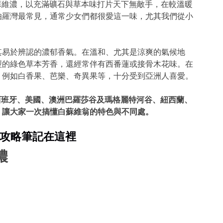
nc 白蘇維濃，以充滿礦石與草本味打片天下無敵手，在較溫暖
伯羅灣最常見，通常少女們都很愛這一味，尤其我們從小
。
其易於辨認的濃郁香氣。在溫和、尤其是涼爽的氣候地
型的綠色草本芳香，還經常伴有西番蓮或接骨木花味。在
，例如白香果、芭樂、奇異果等，十分受到亞洲人喜愛。
來自西班牙、美國、澳洲巴羅莎谷及瑪格麗特河谷、紐西蘭、
，讓大家一次搞懂白蘇維翁的特色與不同處。
- 攻略筆記在這裡
濃