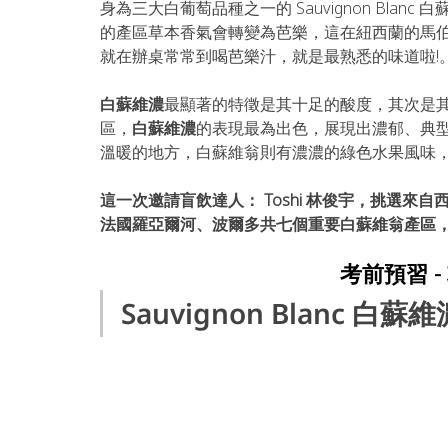
身為三大白葡萄品種之一的 Sauvignon Bla
的產區草本香氣會轉變為芭樂，這在紐西蘭的馬
就在辦桌常常到喝芭樂汁，就是最熟悉的味道啦!
白蘇維濃
最顯著的特徵是其十足的酸度，其次是
區，
白蘇維濃
的表現最為出色，展現出濃郁、典
溫暖的地方，白蘇維翁則有濃濃的綠色水果風味
這一次邀請盲飲達人： Toshi 林俊宇，挑選
法國羅亞爾河、波爾多共七個重要白蘇維翁產區
考前預習 
Sauvignon Blanc 
白蘇維