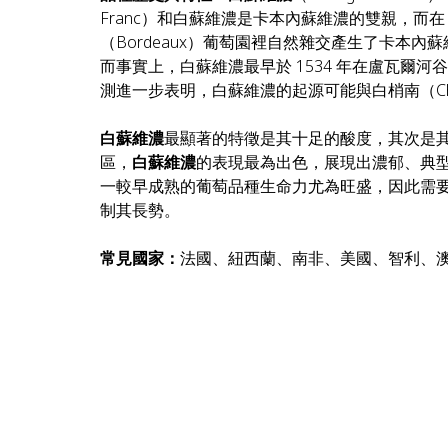
Franc）和白蘇維濃是卡本內蘇維濃的雙親，而在
（Bordeaux）葡萄園裡自然雜交產生了卡本
而事實上，白蘇維濃最早於 1534 年在盧瓦爾河谷（L
測進一步表明，白蘇維濃的起源可能與白梢南（Chenin
白蘇維濃
最顯著的特徵是其十足的酸度，其次是
區，
白蘇維濃
的表現最為出色，展現出濃郁、典
一較早成熟的葡萄品種生命力尤為旺盛，因此需
制其長勢。
常見國家：
法國、紐西蘭、南非、美國、智利、