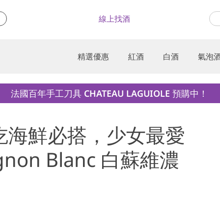
線上找酒
精選優惠
紅酒
白酒
氣泡
法國百年手工刀具 CHATEAU LAGUIOLE 預購中！
：吃海鮮必搭，少女最愛
gnon Blanc 白蘇維濃