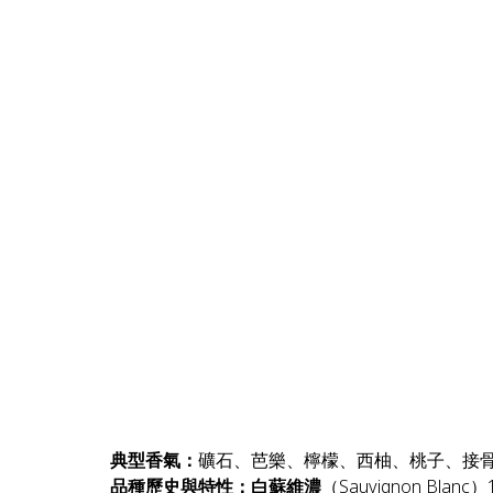
典型香氣：
礦石、芭樂、檸檬、西柚、桃子、接
品種歷史與特性：白蘇維濃
（Sauvignon Bla