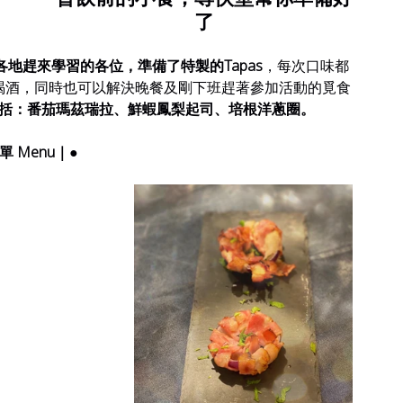
了
地趕來學習的各位，準備了特製的Tapas
，每次口味都
喝酒，同時也可以解決晚餐及剛下班趕著參加活動的覓食
括：番茄瑪茲瑞拉、鮮蝦鳳梨起司、培根洋蔥圈。
菜單 Menu｜●  