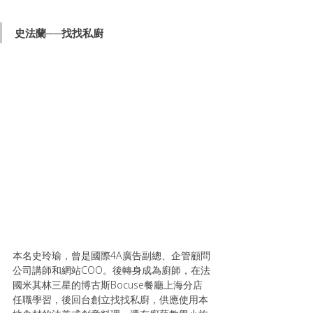
史法蘭──找找私廚
本名史玲瑜，曾是國際4A廣告副總、企管顧問
公司講師和網站COO。後轉身成為廚師，在法
國米其林三星的博古斯Bocuse餐廳上海分店
任職學習，後回台創立找找私廚，供應使用本