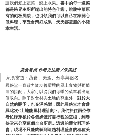
讓我們愛上蔬菜，戀上水果。
書中的每一道菜
都是跨界主廚所端出的特色佳餚，跳脫中菜原
有的刻板風貌，也引領我們可以自己在家開心
做料理，享受台灣好成果，天天都蔬服的小確
幸生活。
蔬食餐桌 作者史法蘭／朱美虹
蔬食當道：蔬食、美酒、分享與簽名
尋俠堂一直致力於友善環境的風土食物與葡萄
酒的搭配，大家可以從我們每季的菜單看出這
個取向。除了對食材與土地的尊重外，
對於大
自然的賜予，也充滿感謝，因此尋俠堂才會參
與此次<土地能量料理計劃>，我們抓住兩位作
者忙碌穿梭於各個媒體打書行程的空檔，到尋
俠堂來分享這個全台廚房走透透的蔬食料理盛
會，現場不只能夠聽到這趟料理盛會的種種美