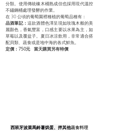
分類。使用傳統橡木桶熟成但也採用現代溫控
不鏽鋼桶處理發酵的作業。
在 30 公頃的葡萄園裡種植的葡萄品種有：
品酒筆記：
這款酒體色澤呈現如玫瑰木般的美
麗顏色，香氣豐富，口感主要以水果為主，如
草莓以及覆盆子。夏日冰涼飲用，非常適合搭
配貝類、蔬食或是地中海的各式鮮魚。
定價：750元   當天購買另有特價 
西班牙波菜馬鈴薯烘蛋、拌其他
蔬食料理