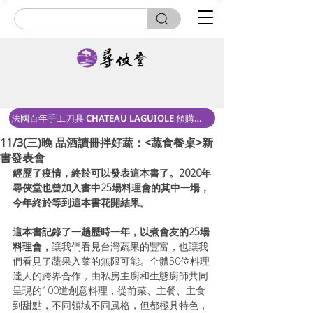
法國百年手工刀具 CHATEAU LAGUIOLE 預購中！
11/3(三)晚 品酒讀冊拌好蔬：<蔬食餐桌>新
書發表會
經歷了疫情，終於可以發表這本書了。2020年
尋俠堂也曾加入書中25場料理會的其中一場，
今年終於等到這本書花開結果。
這本書記錄了一趟歷時一年，以煮會友的25場
料理會，
讓我們看見台灣蔬果的豐富，也讓我
們看見了蔬果入菜的無限可能。全體50位料理
達人的跨界合作，由私房主廚和生態廚師共同
呈現的100道創意料理，從前菜、主餐、主食
到甜點，不同領域不同風格，但都極具特色，