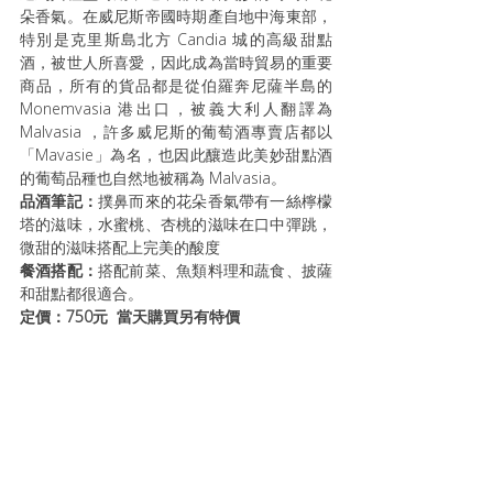
朵香氣。在威尼斯帝國時期產自地中海東部，
特別是克里斯島北方 Candia 城的高級甜點
酒，被世人所喜愛，因此成為當時貿易的重要
商品，所有的貨品都是從伯羅奔尼薩半島的 
Monemvasia 港出口，被義大利人翻譯為 
Malvasia ，許多威尼斯的葡萄酒專賣店都以
「Mavasie」為名，也因此釀造此美妙甜點酒
的葡萄品種也自然地被稱為 Malvasia。
品酒筆記：
撲鼻而來的花朵香氣帶有一絲檸檬
塔的滋味，水蜜桃、杏桃的滋味在口中彈跳，
微甜的滋味搭配上完美的酸度
餐酒搭配：
搭配前菜、魚類料理和蔬食、披薩
和甜點都很適合。
定價：750元  當天購買另有特價 