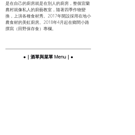
是在自己的廚房就是在別人的廚房，整個宜蘭
農村就像私人的廚藝教室，隨著四季作物變
換，上演各種食材秀。2017年開設採用在地小
農食材的美虹廚房。2018年4月起在鄉間小路
撰寫（田野保存食）專欄。
●｜酒單與菜單 Menu｜●