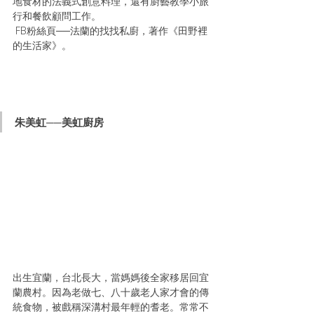
地食材的法義式創意料理，還有廚藝教學小旅
行和餐飲顧問工作。
 FB粉絲頁──法蘭的找找私廚，著作《田野裡
的生活家》。
朱美虹──美虹廚房
出生宜蘭，台北長大，當媽媽後全家移居回宜
蘭農村。因為老做七、八十歲老人家才會的傳
統食物，被戲稱深溝村最年輕的耆老。常常不