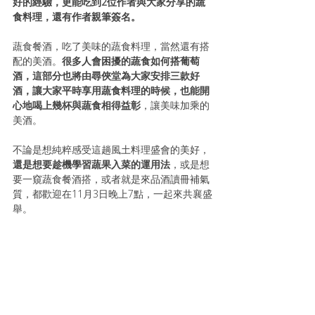
好的經驗，更能吃到2位作者與大家分享的蔬
食料理，還有作者親筆簽名。
蔬食餐酒，吃了美味的蔬食料理，當然還有搭
配的美酒。
很多人會困擾的蔬食如何搭葡萄
酒，這部分也將由尋俠堂為大家安排三款好
酒，讓大家平時享用蔬食料理的時候，也能開
心地喝上幾杯與蔬食相得益彰
，讓美味加乘的
美酒。
不論是想純粹感受這趟風土料理盛會的美好，
還是想要趁機學習蔬果入菜的運用法
，或是想
要一窺蔬食餐酒搭，或者就是來品酒讀冊補氣
質，都歡迎在11月3日晚上7點，一起來共襄盛
舉。