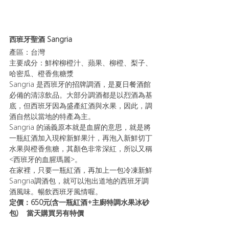
西班牙聖酒 Sangria 
產區：台灣
主要成分：鮮榨柳橙汁、蘋果、柳橙、梨子、
哈密瓜、橙香焦糖漿
Sangria 是西班牙的招牌調酒，是夏日餐酒館
必備的清涼飲品。大部分調酒都是以烈酒為基
底，但西班牙因為盛產紅酒與水果，因此，調
酒自然以當地的特產為主。
Sangria 的涵義原本就是血腥的意思，就是將
一瓶紅酒加入現榨新鮮果汁，再泡入新鮮切丁
水果與橙香焦糖，其顏色非常深紅，所以又稱
<西班牙的血腥瑪麗>。
在家裡，只要一瓶紅酒，再加上一包冷凍新鮮
Sangria調酒包，就可以泡出道地的西班牙調
酒風味。暢飲西班牙風情喔。
定價：650元(含一瓶紅酒+主廚特調水果冰砂
包)    當天購買另有特價 