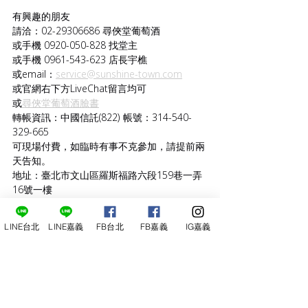
有興趣的朋友
請洽：02-29306686 尋俠堂葡萄酒
或手機 0920-050-828 找堂主
或手機 0961-543-623 店長宇樵
或email：
service@sunshine-town.com
或官網右下方LiveChat留言均可
或
尋俠堂葡萄酒臉書
轉帳資訊：中國信託(822) 帳號：314-540-
329-665
可現場付費，如臨時有事不克參加，請提前兩
天告知。
地址：臺北市文山區羅斯福路六段159巷一弄
16號一樓
品酒課｜台北店
LINE台北
LINE嘉義
FB台北
FB嘉義
IG嘉義
最新文章
查看全部