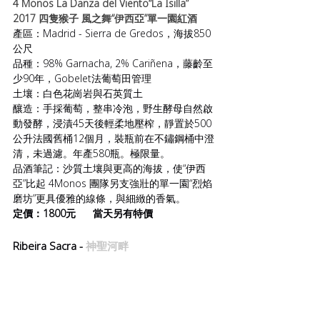
4 Monos La Danza del Viento“La Isilla” 
2017 
四隻猴子
 風之舞“伊西亞”單一園紅酒
產區：Madrid - Sierra de Gredos，海拔850
公尺
品種：98% Garnacha, 2% Cariñena，藤齡至
少90年，Gobelet法葡萄田管理
土壤：白色花崗岩與石英質土
釀造：手採葡萄，整串冷泡，野生酵母自然啟
動發酵，浸漬45天後輕柔地壓榨，靜置於500
公升法國舊桶12個月，裝瓶前在不鏽鋼桶中澄
清，未過濾。年產580瓶。極限量。
品酒筆記：沙質土壤與更高的海拔，使“伊西
亞”比起 4Monos 團隊另支強壯的單一園“烈焰
磨坊”更具優雅的線條，與細緻的香氣。
定價：1800元      當天另有特價
Ribeira Sacra - 
神聖河畔