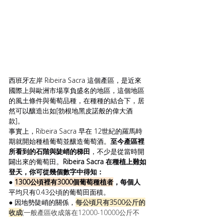
西班牙左岸 Ribeira Sacra 這個產區，是近來
國際上與歐洲市場享負盛名的地區，這個地區
的風土條件與葡萄品種，在種種的結合下，居
然可以釀造出如[勃根地黑皮諾般的偉大酒
款]。
事實上，Ribeira Sacra 早在 12世紀的羅馬時
期就開始種植葡萄並釀造葡萄酒。
至今產區裡
所看到的石階與陡峭的梯田
，不少是從當時開
闢出來的葡萄田。
Ribeira Sacra 在種植上難如
登天，你可從幾個數字中得知：
● 
1300公頃裡有3000個葡萄種植者
，每個人
平均只有0.43公頃的葡萄田面積。
● 因地勢陡峭的關係，
每公頃只有3500公斤的
收成
(一般產區收成落在12000-10000公斤不