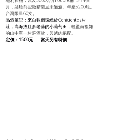
地利舊桶，以及5000公升Foudre桶13-14個
月，裝瓶前些微精製且未過濾。年產5200瓶。
台灣限量60支。
品酒筆記：來自數個環繞於Cenicientos村
莊，高海拔且多老藤的小葡萄田，
輕盈而複雜
的山中單一村莊酒款，與烤肉絕配。
定價：1500元      當天另有特價