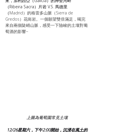
來，加利西亞（Galicia）的神聖河畔
（Ribeira Sacra）片岩 V.S. 馬德里
（
Madrid）的格雷多山脈（Sierra de 
Gredos）花崗岩。一個願望雙倍滿足，喝完
來自兩個陡峭山脈，感受一下險峻的土壤對葡
萄酒的影響~
上圖為葡萄園常見土壤
12/26星期六，下午2:00開始，沉浸在風土的