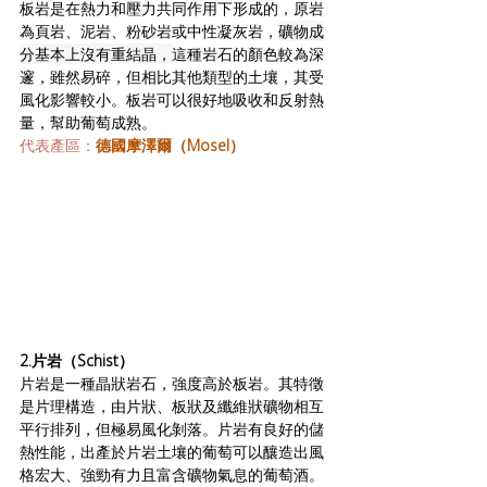
板岩是在熱力和壓力共同作用下形成的，原岩
為頁岩、泥岩、粉砂岩或中性凝灰岩，
礦物成
分基本上沒有重結晶，
這種岩石的顏色較為深
邃，雖然易碎，但相比其他類型的土壤，其受
風化影響較小。板岩可以很好地吸收和反射熱
量，幫助葡萄成熟。
代表產區：
德國摩澤爾（Mosel）
2.片岩（Schist）
片岩是一種晶狀岩石，強度高於板岩。其特徵
是片理構造，由片狀、板狀及纖維狀礦物相互
平行排列，但極易風化剝落。片岩有良好的儲
熱性能，出產於片岩土壤的葡萄可以釀造出風
格宏大、強勁有力且富含礦物氣息的葡萄酒。