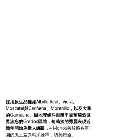
採用原生品種如Albillo Real、Viura、
Moscatel與Cariñena、Morenillo，以及大量
的Garnacha。因地理條件而幾乎被葡萄酒世
界淡忘的Gredos區域，葡萄酒的秀麗表現近
幾年開始為世人矚目，
4 Monos善於將各單一
園的風土差異精采詮釋，切莫錯過。