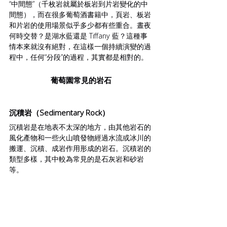
“中間態”（千枚岩就屬於板岩到片岩變化的中
間態），而在很多葡萄酒書籍中，頁岩、板岩
和片岩的使用場景似乎多少都有些重合。晝夜
何時交替？是湖水藍還是 Tiffany 藍？這種事
情本來就沒有絕對，在這樣一個持續演變的過
程中，任何“分段”的過程，其實都是相對的。
葡萄園常見的岩石
沉積岩（Sedimentary Rock）
沉積岩是在地表不太深的地方，由其他岩石的
風化產物和一些火山噴發物經過水流或冰川的
搬運、沉積、成岩作用形成的岩石。沉積岩的
類型多樣，其中較為常見的是石灰岩和砂岩
等。