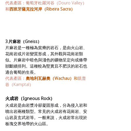
代表產區：葡萄牙杜羅河谷（Douro Valley）
和
西班牙薩克拉河岸（Ribeira Sacra）
3.片麻岩（Gneiss）
片麻岩是一種極為貧瘠的岩石，是由火山岩、
花崗岩或片岩變質形成，其外觀與花崗岩類
似。片麻岩中暗色與淺色的礦物呈定向或條帶
狀斷續排列。這種較為堅實且不肥沃的岩石也
適合葡萄的生長。
代表產區：
奧地利瓦赫奧（Wachau）
和
凱普
谷（Kamptal）
火成岩（Igneous Rock）
火成岩是由岩漿冷卻凝固形成，分為侵入岩和
噴出岩兩種類型。常見的火成岩有花崗岩、安
山岩及玄武岩等。一般來說，火成岩常出現於
板塊交界地帶的火山區。