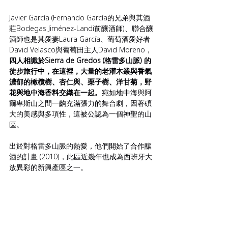
Javier García (Fernando García的兄弟與其酒
莊Bodegas Jiménez-Landi前釀酒師)、聯合釀
酒師也是其愛妻Laura García、葡萄酒愛好者
David Velasco與葡萄田主人David Moreno，
四人相識於Sierra de Gredos (格雷多山脈) 的
徒步旅行中，在這裡，大量的老灌木叢與香氣
濃郁的橄欖樹、杏仁與、栗子樹、洋甘菊，野
花與地中海香料交織在一起。
宛如地中海與阿
爾卑斯山之間一齣充滿張力的舞台劇，因著碩
大的美感與多項性，這被公認為一個神聖的山
區。
出於對格雷多山脈的熱愛，他們開始了合作釀
酒的計畫 (2010)，此區近幾年也成為西班牙大
放異彩的新興產區之一。