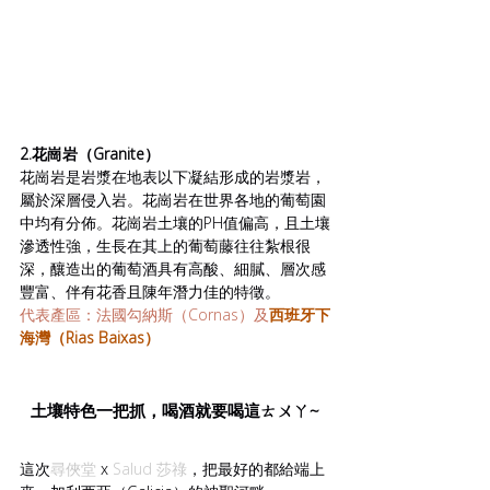
2.花崗岩（Granite）
花崗岩是岩漿在地表以下凝結形成的岩漿岩，
屬於深層侵入岩。花崗岩在世界各地的葡萄園
中均有分佈。花崗岩土壤的PH值偏高，且土壤
滲透性強，生長在其上的葡萄藤往往紮根很
深，釀造出的葡萄酒具有高酸、細膩、層次感
豐富、伴有花香且陳年潛力佳的特徵。
代表產區：法國勾納斯（Cornas）及
西班牙下
海灣（Rias Baixas）
土壤特色一把抓，喝酒就要喝這ㄊㄨㄚ~
這次
尋俠堂
 x 
Salud 莎
祿
，把最好的都給端上