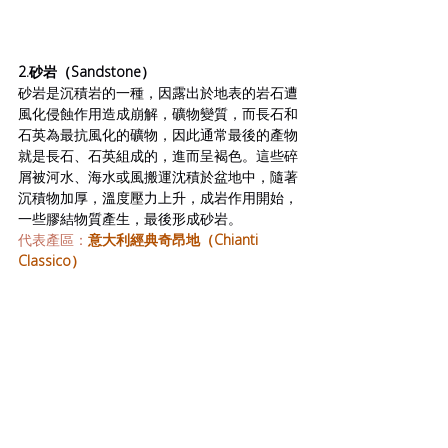
2.砂岩（Sandstone）
砂岩是沉積岩的一種，因露出於地表的岩石遭
風化侵蝕作用造成崩解，礦物變質，而長石和
石英為最抗風化的礦物，因此通常最後的產物
就是長石、石英組成的，進而呈褐色。這些碎
屑被河水、海水或風搬運沈積於盆地中，隨著
沉積物加厚，溫度壓力上升，成岩作用開始，
一些膠結物質產生，最後形成砂岩。
代表產區：
意大利經典奇昂地（Chianti 
Classico）