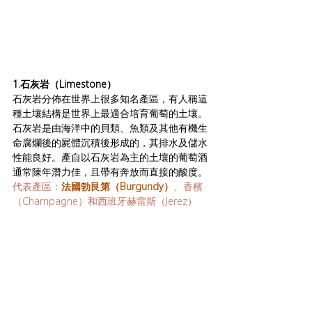
1.石灰岩（Limestone）
石灰岩分佈在世界上很多知名產區，有人稱這
種土壤結構是世界上最適合培育葡萄的土壤。
石灰岩是由海洋中的貝類、魚類及其他有機生
命腐爛後的屍體沉積後形成的，其排水及儲水
性能良好。產自以石灰岩為主的土壤的葡萄酒
通常陳年潛力佳，且帶有奔放而直接的酸度。
代表產區：
法國勃艮第（Burgundy）
、香檳
（Champagne）和西班牙赫雷斯（Jerez）