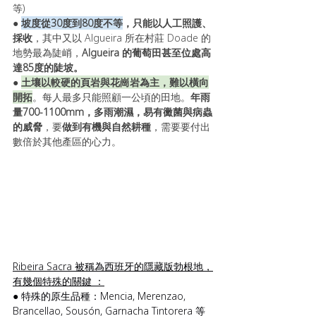
等) 
● 
坡度從30度到80度不等
，只能以人工照護、
採收
，其中又以 Algueira 所在村莊 Doade 的
地勢最為陡峭，
Algueira 的葡萄田甚至位處高
達85度的陡坡。 
● 
土壤以較硬的頁岩與花崗岩為主，難以橫向
開拓
。每人最多只能照顧一公頃的田地。
年雨
量700-1100mm，多雨潮濕，易有黴菌與病蟲
的威脅
，要
做到有機與自然耕種
，需要要付出
數倍於其他產區的心力。
Ribeira Sacra 被稱為西班牙的隱藏版勃根地，
有幾個特殊的關鍵 ：
● 特殊的原生品種：Mencia, Merenzao, 
Brancellao, Sousón, Garnacha Tintorera 等