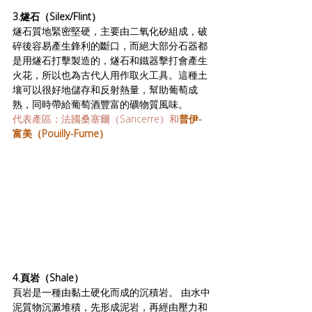
3.燧石（Silex/Flint）
燧石質地緊密堅硬，主要由二氧化矽組成，破
碎後容易產生鋒利的斷口，而絕大部分石器都
是用燧石打擊製造的，燧石和鐵器擊打會產生
火花，所以也為古代人用作取火工具。這種土
壤可以很好地儲存和反射熱量，幫助葡萄成
熟，同時帶給葡萄酒豐富的礦物質風味。
代表產區：法國桑塞爾（Sancerre）和
普伊-
富美（Pouilly-Fume）
4.頁岩（Shale）
頁岩是
一種由黏土硬化而成的沉積岩。 由水中
泥質物沉澱堆積，先
形成
泥岩，再經由
壓力和