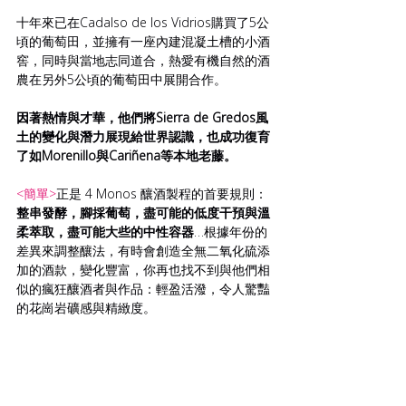
十年來已在Cadalso de los Vidrios購買了5公
頃的葡萄田，並擁有一座內建混凝土槽的小酒
窖，同時與當地志同道合，熱愛有機自然的酒
農在另外5公頃的葡萄田中展開合作。
因著熱情與才華，他們將Sierra de Gredos風
土的變化與潛力展現給世界認識，也成功復育
了如Morenillo與Cariñena等本地老藤。
<簡單>
正是 4 Monos 釀酒製程的首要規則：
整串發酵，腳採葡萄，盡可能的低度干預與溫
柔萃取，盡可能大些的中性容器
…根據年份的
差異來調整釀法，有時會創造全無二氧化硫添
加的酒款，變化豐富，你再也找不到與他們相
似的瘋狂釀酒者與作品：輕盈活潑，令人驚豔
的花崗岩礦感與精緻度。