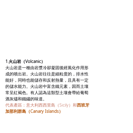
1.火山岩（Volcanic）
火山岩是一種由岩漿冷卻凝固後經風化作用形
成的噴出岩。火山岩往往是細粒度的，排水性
能好，同時也能儲存和反射熱量，且具有一定
的儲水能力。火山岩中富含鐵元素，因而土壤
常呈紅褐色。有人認為這類型土壤會帶給葡萄
酒灰燼和鐵鏽的味道。
代表產區：意大利西西里島（Sicily）和
西班牙
加那利群島（Canary Islands）