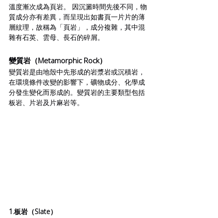
溫度
漸次成為
頁岩
。 因沉澱時間先後不同，物
質成分亦有差異，而呈現出如書頁一片片的薄
層紋理，故稱為「
頁岩
」
，成分複雜，其中混
雜有石英、雲母、長石的碎屑。
變質岩（Metamorphic Rock）
變質岩是由地殼中先形成的岩漿岩或沉積岩，
在環境條件改變的影響下，礦物成分、化學成
分發生變化而形成的。變質岩的主要類型包括
板岩、片岩及片麻岩等。
1.板岩（Slate）