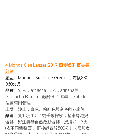
4 Monos Cien Lanzas 2017 
四隻猴子 
百夫長
紅酒
產區：Madrid - Sierra de Gredos，海拔830-
960公尺
品種：
95% Garnacha，5% Cariñena與
Garnacha Blanca，藤齡60-100年，Gobelet 
法葡萄田管理
土壤：
沙土，白色、粉紅色與灰色的花崗岩
釀造：
於10月10-11號手動採收，整串冷泡與
發酵，野生酵母自然啟動發酵，浸漬21-43天
(依不同葡萄田)。而後靜置於500公升法國與奧