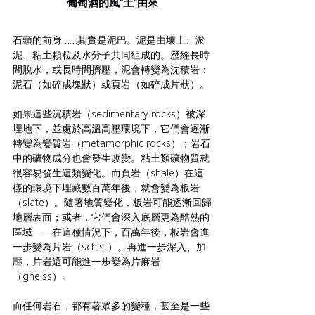
葡萄酒的風"土"由來
石頭的前身……其實是泥巴。泥是由壤土、淤
泥、粘土顆粒及水分子共同組成的。歷經長時
間脫水，或長時間擠壓，泥會轉變為沈積岩：
泥石（如碎成塊狀）或頁岩（如碎成片狀）。
如果這些沉積岩（sedimentary rocks）被深
埋地下，並處於高溫高壓環境下，它們會逐漸
轉變為變質岩（metamorphic rocks）；岩石
中的礦物成分也會發生改變。粘土類礦物質就
很容易發生這類變化。而頁岩（shale）在這
樣的環境下埋藏數百萬年後，就會變為板岩
（slate）。隨著地質變化，板岩可能逐漸回歸
地層表面；或者，它們會深入底層更為酷熱的
區域——在這種情況下，百萬年後，板岩會進
一步變為片岩（schist）。再進一步深入、加
壓，片岩還可能進一步變為片麻岩
（gneiss）。
而任何岩石，都有著眾多的變種，甚至是一些