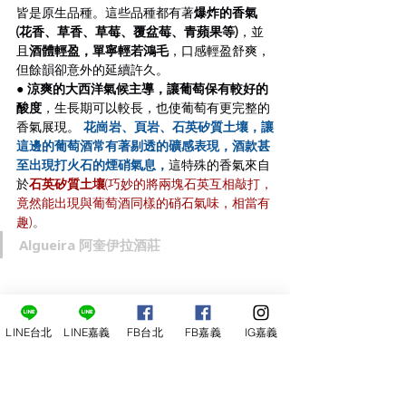
皆是原生品種。這些品種都有著
爆炸的香氣 
(花香、草香、草莓、覆盆莓、青蘋果等)
，並
且
酒體輕盈，單寧輕若鴻毛
，口感輕盈舒爽，
但餘韻卻意外的延續許久。 
● 涼爽的大西洋氣候主導，讓葡萄保有較好的
酸度
，生長期可以較長，也使葡萄有更完整的
香氣展現。
花崗岩、頁岩、石英矽質土壤，讓
這邊的葡萄酒常有著剔透的礦感表現，酒款甚
至出現打火石的煙硝氣息，
這特殊的香氣來自
於
石英矽質土壤
(巧妙的將兩塊石英互相敲打，
竟然能出現與葡萄酒同樣的硝石氣味，相當有
趣)
。
Algueira 阿奎伊拉酒莊
LINE台北
LINE嘉義
FB台北
FB嘉義
IG嘉義