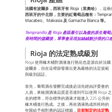
法國有波爾多，西班牙有 Rioja（里奧哈）
，這兩
西班牙的中北部，主要的紅葡萄品種有：Tempranillo 
Macabeo、Malvasia 及 Garnacha Blanca 等。
Tempranillo 是 Rioja 產區最引以為
長時間的儲藏後，單寧會呈現如絲絨般沙滑的口感，在 
Rioja 的法定熟成級別
Rioja 使用橡木桶對酒液進行熟化也是源自於法國
波爾多，但在這裡卻發展出更為嚴格的法定規範
與級別認証。
首先，葡萄酒在發酵完成後必須先經由評委會的
人員，來檢測酒液品質是否達到可以使用 Rioja 之
名的標準，符合標準的酒液才能進入 225 公升的
橡木桶進行熟成。之後，再依酒液熟成所耗時的
年限給予相對應的認証標籤，
目前制定的法定熟