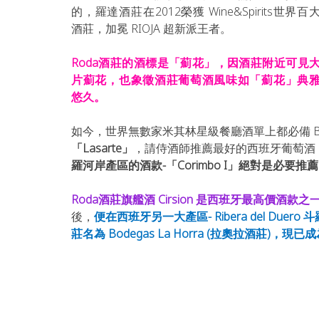
的，羅達酒莊在2012榮獲 Wine&Spirits世界百
酒莊，加冕 RIOJA 超新派王者。
Roda酒莊的酒標是「薊花」，因酒莊附近可見
片薊花，也象徵酒莊葡萄酒風味如「薊花」典
悠久。
如今，世界無數家米其林星級餐廳酒單上都必備 Bodega
「Lasarte」
，請侍酒師推薦最好的西班牙葡萄酒
羅河岸產區的酒款-「Corimbo I」絕對是必要推
Roda酒莊旗艦酒 Cirsion 是西班牙最高價酒款
後，
便在西班牙另一大產區- Ribera del Duero 斗羅河
莊名為 Bodegas La Horra (拉奧拉酒莊)，