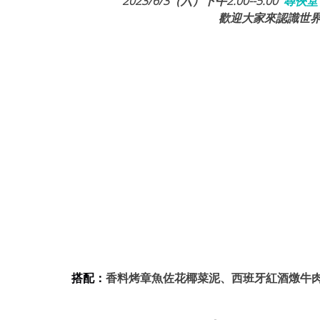
2023/6/3（六）下午2:00--5:00  
尋俠堂
歡迎大家
來認識世界
搭配：
香料烤章魚佐花椰菜泥、西班牙紅酒燉牛