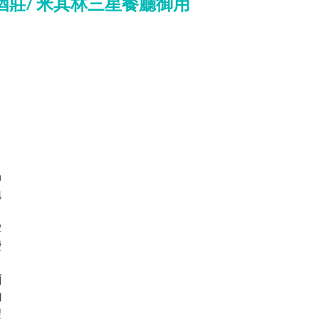
 羅達酒莊/ 米其林三星餐廳御用
 
地
，
2
變
，
酒
的
望