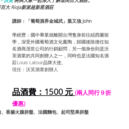
＊沃芙 
將與大家一起深入了解這間百大酒莊。
百大 Rioja新派超新星酒莊
講師：「葡萄酒界金城武」葉又強 John
學經歷：國中畢業就離開台灣隻身前往紐西蘭留
學，深受外國葡萄酒文化薰陶，歸國後除擔任知
名酒商茂世公司的行銷顧問，另一個身份則是沃
芙酒業的共同創辦人之一，同時也是法國知名酒
莊Louis Latour品牌大使。
現任：沃芙酒業創辦人
品酒費：1500 元 
(兩人同行９折
優惠) 
肉、香腸火腿拼盤、法國麵包、起司堅果拼盤