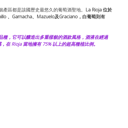
個產區都是該國歷史最悠久的葡萄酒聖地。
La Rioja 位於
、Garnacha、Mazuelo及Graciano，白葡萄則有 
傲的原生葡萄品種，它可以釀造出多重樣貌的酒款風格，酒液在經過
Rioja 當地擁有 75% 以上的超高種植比例。