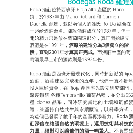
Bodegas Roda
Roda 酒莊位於西班牙 Rioja Alta 產區的 Haro 
鎮，於1987年由 Mario Rotllant 和 Carmen 
Daurella 創建，並以兩個人的姓氏 Ro-Da 結合在
一起給酒莊命名。雖說酒莊成立於1987年，但一
開始精力只是放在葡萄園這部分，真正開始建立
酒廠是在1991年，
酒廠的建造分為3個獨立的階
段，直到2001年才算真正完成。
而酒莊生產的葡
萄酒最早上市的酒款則是1992年份。
Roda 酒莊是西班牙最現代化，同時超新派的Rijoa
酒莊，酒莊建築完成後的五年，他們一直不斷
投入巨額資金，在 Rioja 產區率先設立研究部門
深度鑽研 各種Tempranillo 葡萄品種，並分出55
種 clones 品系，同時研究當地的土壤和氣候
遷，並堅持自然共生與永續釀造，以科學方式
為這個已發展了數千年的產區再添新力。
Roda 
莊深信在維護自然的環境上，運用技術與科技
力量，絕對可以讓他們的酒一鳴驚人
。不負眾