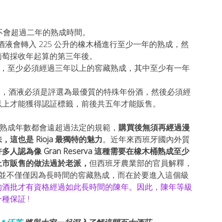
不會超過二年的熟成時間。
液會轉入 225 公升的橡木桶進行至少一年的熟成，然
葡萄採收年起算的第三年後。
，至少必須經過三年以上的窖藏熟成，其中至少有一年
成級別，酒液必須是評選為最優質的特殊年份酒，然後必須經
以上才能獲得認証標籤，前後共五年才能販售。
erva 的熟成年數都會遠超過法定的規範，
購買後無須再經過漫
也是 Rioja 最獨特的魅力
。近年來西班牙國內外質
多人認為像 Gran Reserva 這種需要在橡木桶熟成至少
上市販售的做法過於老派，
但西班牙農業部的官員解釋，
年級別的價值並不僅僅因為長時間的窖藏熟成，而在於要進入這個級
的酒批才有資格經過如此長時間的陳年。因此，陳年等級
保証 !