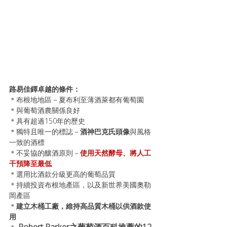
路易佳鐸卓越的條件：
＊布根地地區－夏布利至薄酒萊都有葡萄園
＊與葡萄酒農關係良好
＊具有超過150年的歷史
＊獨特且唯一的標誌－
酒神巴克氏頭像
與風格
一致的酒標
＊不妥協的釀酒原則－
使用天然酵母、將人工
干預降至最低
＊選用比酒款分級更高的葡萄品質
＊持續投資布根地產區，以及新世界美國奧勒
岡產區
＊
建立木桶工廠，維持高品質木桶以供酒款使
用