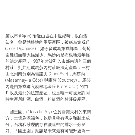
第戎市 (Dijon) 附近山坡在中世紀時，以白酒
知名，曾是勃根地的重要產區，被稱為第戎丘 
(
Côte Dijonaise
)，如今多成為第戎郊區，葡萄
園種植面積大幅減少。馬沙內是布根地最年輕
的法定產區，1987年才被列入市郊南邊的三個
村莊，則共組成馬莎內村莊級法定產區；三村
由北到南分別為雪諾夫 (Chen
ô
ve)，馬莎內 
(Masannay-la 
Côte
) 與庫薛 (Couchey) 。馬莎
內是由第戎進入勃根地金丘 (
Côte d'Or
) 的門
戶以及最北的法定產區，也是唯一可被允許同
時生產所紅酒、白酒、粉紅酒的村莊級產區。
「國王園」(Clos du Roy) 位於雪諾夫村的東南
方，土壤為深褐色，乾燥且帶有泥灰和黏土成
分，石塊和砂礫的存在讓這裡的排水十分良
好。「國王園」應該是未來最有可能升級為一