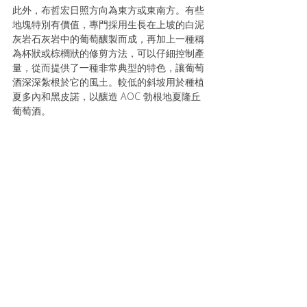
此外，布哲宏日照方向為東方或東南方。有些
地塊特別有價值，專門採用生長在上坡的白泥
灰岩石灰岩中的葡萄釀製而成，再加上一種稱
為杯狀或棕櫚狀的修剪方法，可以仔細控制產
量，從而提供了一種非常典型的特色，讓葡萄
酒深深紮根於它的風土。較低的斜坡用於種植
夏多內和黑皮諾，以釀造 AOC 勃根地夏隆丘
葡萄酒。