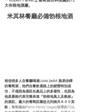
 Robert Parker之葡萄酒百科推薦的12
＊
大布根地酒廠。
米其林餐廳必備勃根地酒
相信很多人在餐廳喝過Louis Jadot 路易佳鐸
的葡萄酒，他們在餐飲通路上的經營特別成
功，不僅因為酒莊在產品上的多樣性，也因為
他是最能代表完整表達『勃根地風土及氣候』
的酒莊。龐大的葡萄莊園從北到南共６００英
畝，
葡萄園由Pierre-Henry Gagey領導的70人