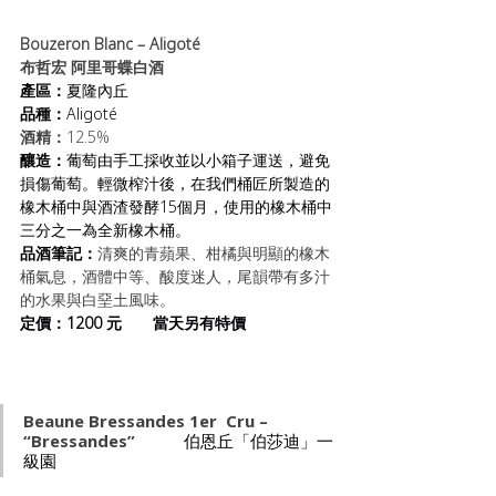
Bouzeron Blanc – Aligoté
布哲宏 阿里哥蝶白酒
產區：
夏隆內丘
品種：
Aligoté
酒精：
12.5%
釀造：
葡萄由手工採收並以小箱子運送，避免
損傷葡萄。輕微榨汁後，在我們桶匠所製造的
橡木桶中與酒渣發酵15個月，使用的橡木桶中
三分之一為全新橡木桶。
品酒筆記：
清爽的青蘋果、柑橘與明顯的橡木
桶氣息，酒體中等、酸度迷人，尾韻帶有多汁
的水果與白堊土風味。
定價：1200 元       當天另有特價
Beaune Bressandes 1er  Cru – 
“Bressandes”
           伯恩丘「伯莎迪」一
級園