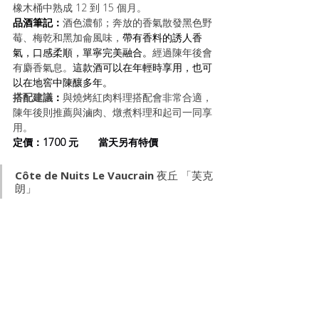
橡木桶中熟成 12 到 15 個月。
品酒筆記：
酒色濃郁；奔放的香氣散發黑色野
莓、梅乾和黑加侖風味，
帶有香料的誘人香
氣，口感柔順，單寧完美融合。
經過陳年後會
有麝香氣息。
這款酒可以在年輕時享用，也可
以在地窖中陳釀多年。
搭配建議
：
與燒烤紅肉料理搭配會非常合適，
陳年後則推薦與滷肉、燉煮料理和起司一同享
用。
定價：1700 元       當天另有特價
Côte de Nuits 
Le Vaucrain
 夜丘 
「芙克
朗」