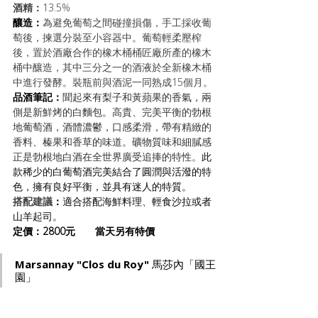
酒精：
13.5%
釀造：
為避免葡萄之間碰撞損傷，手工採收葡
萄後，揀選分裝至小容器中。葡萄輕柔壓榨
後，置於酒廠合作的橡木桶桶匠廠所產的橡木
桶中釀造，其中三分之一的酒液於全新橡木桶
中進行發酵。裝瓶前與酒泥一同熟成15個月。
品酒筆記：
聞起來有梨子和黃蘋果的香氣，兩
側是新鮮烤的白麵包。高貴、完美平衡的勃根
地葡萄酒，酒體濃鬱，口感柔滑，帶有精緻的
香料、榛果和香草的味道。礦物質味和細膩感
正是勃根地白酒在全世界廣受追捧的特性。
此
款稀少的白葡萄酒完美結合了圓潤與活潑的特
色，擁有良好平衡，並具有迷人的特質。
搭配建議
：
適合搭配海鮮料理、輕食沙拉或者
山羊起司。
定價：2800元       當天另有特價
Marsannay "Clos du Roy" 
馬莎內「國王
園」