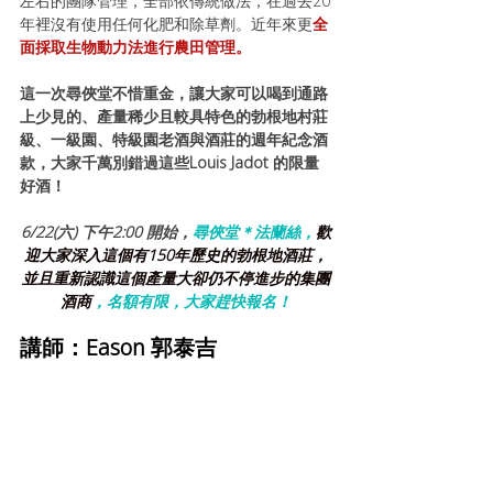
左右的團隊管理，全部依傳統做法，在過去20
年裡沒有使用任何化肥和除草劑。近年來更
全
面採取生物動力法進行農田管理。
這一次尋俠堂不惜重金，讓大家可以喝到通路
上少見的、產量稀少且較具特色的勃根地村莊
級、一級園、特級園老酒與酒莊的週年紀念酒
款，大家千萬別錯過這些Louis Jadot 的限量
好酒！
6/22(六) 下午2:00 開始，
尋俠堂＊法蘭絲，
歡
迎大家深入這個有150年歷史的勃根地酒莊，
並且重新認識這個產量大卻仍不停進步的集團
酒商
，名額有限，大家趕快報名！
講師：
Eason 郭泰吉