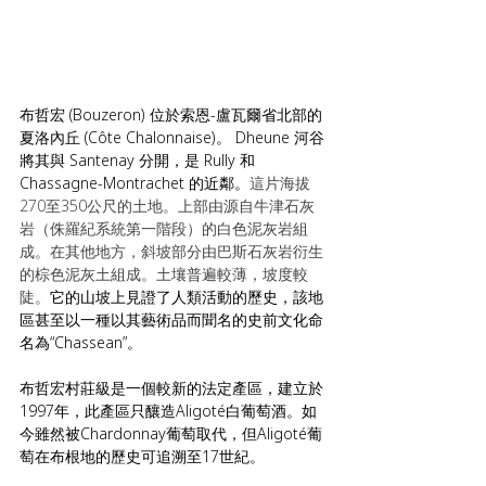
布哲宏 (Bouzeron) 位於索恩-盧瓦爾省北部的
夏洛內丘 (Côte Chalonnaise)。 Dheune 河谷
將其與 Santenay 分開，是 Rully 和 
Chassagne-Montrachet 的近鄰。
這片海拔
270至350公尺的土地。上部由源自牛津石灰
岩（侏羅紀系統第一階段）的白色泥灰岩組
成。在其他地方，斜坡部分由巴斯石灰岩衍生
的棕色泥灰土組成。土壤普遍較薄，坡度較
陡。
它的山坡上見證了人類活動的歷史，該地
區甚至以一種以其藝術品而聞名的史前文化命
名為“Chassean”。
布哲宏村莊級是一個較新的法定產區，建立於
1997年，此產區只釀造Aligoté白葡萄酒。如
今雖然被Chardonnay葡萄取代，但Aligoté葡
萄在布根地的歷史可追溯至17世紀。