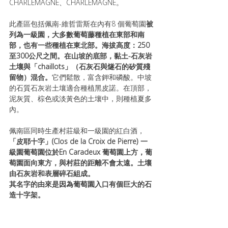
CHARLEMAGNE、CHARLEMAGNE。
此產區包括佩南-維哲雷斯在內有8 個葡萄園
被
列為一級園，大多數葡萄藤種植在東部和南
部，也有一些種植在東北部。海拔高度：250
至300公尺之間。在山坡的底部，黏土-石灰岩
土壤與「chaillots」（石灰石與燧石的矽質殘
留物）混合。
它們鬆散，富含鉀和磷酸。中坡
的石質石灰岩土壤適合種植黑皮諾。在頂部，
泥灰質、棕色或淡黃色的土壤中，則種植夏多
內。
佩南區同時生產村莊級和一級園的紅白酒，
「
皮耶十字」(Clos de la Croix de Pierre) 一
級園葡萄園位於En Caradeux 葡萄園上方，葡
萄園面向東方，與村莊的距離不會太遠。土壤
由石灰岩和表層碎石組成。
其名字的由來是因為葡萄園入口有個巨大的石
造十字架。