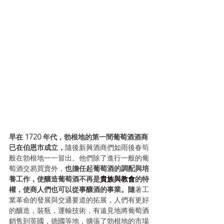
早在 1720 年代，勃根地的第一間葡萄酒酒商
已在伯恩市成立，
隨後新興酒商們如雨後春筍
般在勃根地一一冒出。他們除了進行一般的葡
萄酒交易買賣外，
也擔任起葡萄酒的調配與培
養工作，使釀造葡萄酒不再是
貴族與教會
的特
權，使商人們也可以從事釀酒的事業。隨
著工
業革命的發展與交通要道的拓展，人們有更好
的釀造，裝瓶，運輸技術，有遠見地將葡萄酒
銷售到英國，德國等地，擴張了勃根地的市場