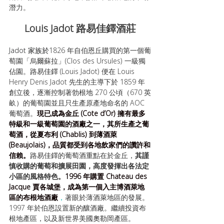
潛力。
Louis Jadot 路易佳鐸酒莊
Jadot 家族於
1826 年自伯恩丘購買的第一個葡
萄園「烏爾蘇拉」(Clos des Ursules) 一級獨
佔園。路易佳鐸 (Louis Jadot) 便在 Louis 
Henry Denis Jadot 先生的主導下於 1859 年
創立後，逐漸控制著勃根地 270 公頃（670 英
畝）的葡萄園並且只生產原產地命名的 AOC 
葡萄酒。
現已成為金丘 (Cote d’Or) 擁有最多
特級和一級葡萄園的酒廠之一，其所生產之葡
萄酒，從夏布利 (Chablis) 到薄酒萊 
(Beaujolais)，品質都受到各地飲家們的讚許和
信賴。
路易佳鐸的葡萄酒重點在於金丘，
其謹
慎收購的葡萄和擴展田園，高度發揮出各法定
小區的風格特色。
1996 年購置 Chateau des 
Jacque 賈各城堡，成為第一個入主博酒萊地
區的布根地酒廠
，
著眼於薄酒萊地區的發展。
1997 年於伯恩設置新的釀酒廠。繼續投資布
根地產區，以及新世界美國奧勒岡產區。