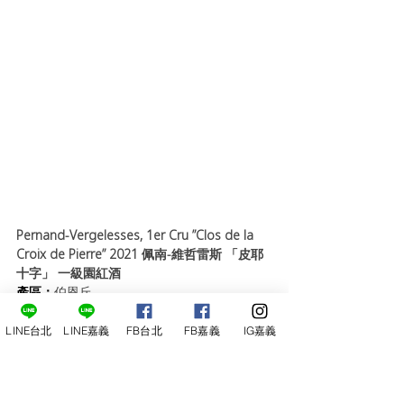
Pernand-Vergelesses, 1er Cru ”Clos de la 
Croix de Pierre” 2021 佩南-維哲雷斯 「皮耶
十字」 一級園紅酒
產區：
伯恩丘
品種：
100% Pinot Noir
酒精：
12.5%
LINE台北
LINE嘉義
FB台北
FB嘉義
IG嘉義
釀造：
於大槽中發酵，接著在橡木桶內熟成 
15 個月再進行裝瓶。
品酒筆記：
這是一款架構完整、強而有力且精