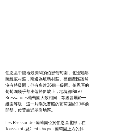
伯恩區中腹地最廣闊的伯恩葡萄園，北邊緊鄰
薩維尼村莊，南邊為玻瑪村莊。整個產區雖然
沒有特級園，但有多達36個一級園。伯恩區的
葡萄園幾乎都座落於斜坡上，地塊都和Les 
Bressandes葡萄園大致相同，等級皆屬於一
級園等級，這一片陽光普照的葡萄園於20年前
開墾，位置靠近基岩地區。
Les Bressandes葡萄園位於伯恩區北部，在
Toussaints及Cents Vignes葡萄園上方的斜