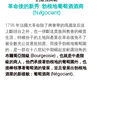
革命後的新秀: 勃根地葡萄酒酒商 
(N
é
gociant)
1798 年法國大革命除了將奢華的瑪麗皇后送
上斷頭台之外，也一併斷送貴族與教會的權貴
生涯，特權份子的土地與產業在革命後免不了
被全數充公並逐批拍賣。而接手勃根地葡萄園
的，是一群在十八世紀中期崛起並嶄露頭角的
布爾喬亞階級 (Bourgeoisie)，也就是中產階
級的商人，他們承接著勃根地的葡萄園外，也
接棒領導著葡萄酒的發展，並且發展出勃根地
酒業的新樣貌：葡萄酒商 (Négociant)
。