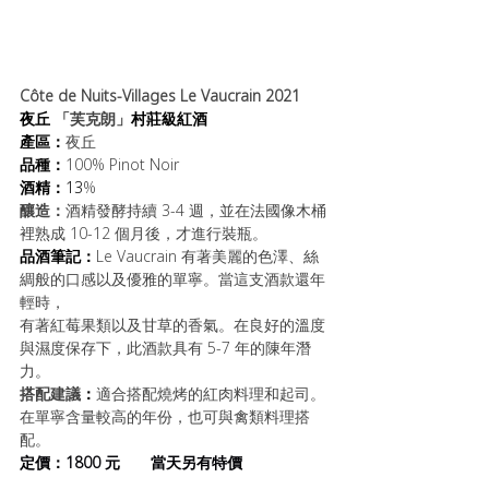
Côte de Nuits-Villages Le Vaucrain 2021
夜丘 
「芙克朗」
村莊級紅酒
產區：
夜丘
品種：
100% Pinot Noir
酒精：
13
%
釀造：
酒精發酵持續 3-4 週，並在法國像木桶
裡熟成 10-12 個月後，才進行裝瓶。
品酒筆記：
Le Vaucrain 有著美麗的色澤、絲
綢般的口感以及優雅的單寧。當這支酒款還年
輕時，
有著紅莓果類以及甘草的香氣。在良好的溫度
與濕度保存下，此酒款具有 5-7 年的陳年潛
力。
搭配建議
：
適合搭配燒烤的紅肉料理和起司。
在單寧含量較高的年份，也可與禽類料理搭
配。
定價：1800 元       當天另有特價